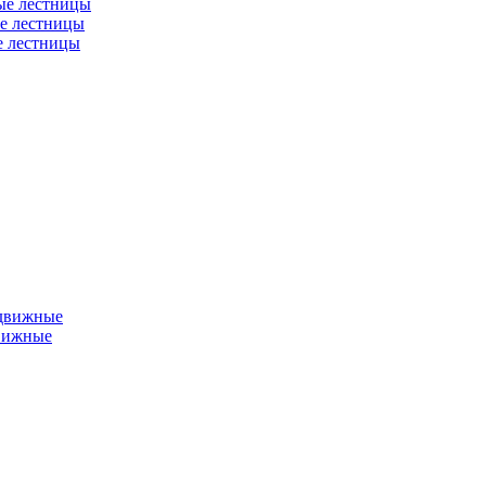
ые лестницы
е лестницы
е лестницы
едвижные
вижные