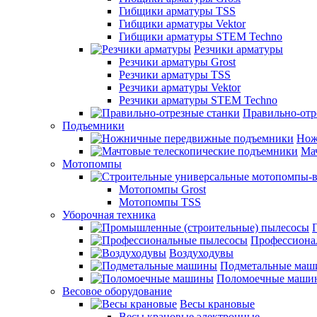
Гибщики арматуры TSS
Гибщики арматуры Vektor
Гибщики арматуры STEM Techno
Резчики арматуры
Резчики арматуры Grost
Резчики арматуры TSS
Резчики арматуры Vektor
Резчики арматуры STEM Techno
Правильно-отр
Подъемники
Нож
Ма
Мотопомпы
Мотопомпы Grost
Мотопомпы TSS
Уборочная техника
Профессиона
Воздуходувы
Подметальные ма
Поломоечные маши
Весовое оборудование
Весы крановые
Весы крановые электронные