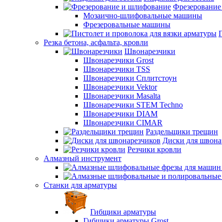
Фрезерование
Мозаично-шлифовальные машины
Фрезеровальные машины
Резка бетона, асфальта, кровли
Швонарезчики
Швонарезчики Grost
Швонарезчики TSS
Швонарезчики Сплитстоун
Швонарезчики Vektor
Швонарезчики Masalta
Швонарезчики STEM Techno
Швонарезчики DIAM
Швонарезчики CIMAR
Раздельщики трещин
Диски для швона
Резчики кровли
Алмазный инструмент
Станки для арматуры
Гибщики арматуры
Гибщики арматуры Grost