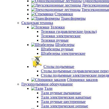
Односекционн
Двухсекционны
Трехсекционны
Стремянки
Трансформеры
Складская техника
Тележки
Тележки гидравлические (роклы)
Тележки электрические
Тележки ручные
Штабелеры
Штабелеры ручные
Штабелеры электрические
Столы подъемные
Столы подъемные гидравлические пер
Столы подъемные электрические перед
Сборщики заказов
Грузоподъемное оборудование
Тали
Тали ручные рычажные
Тали электрические канатные
Тали ручные шестеренные
Тали электрические цепные