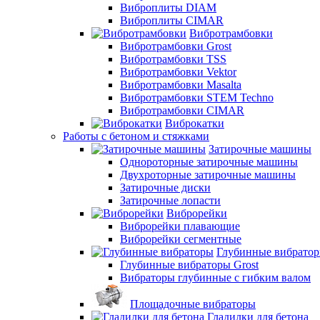
Виброплиты DIAM
Виброплиты CIMAR
Вибротрамбовки
Вибротрамбовки Grost
Вибротрамбовки TSS
Вибротрамбовки Vektor
Вибротрамбовки Masalta
Вибротрамбовки STEM Techno
Вибротрамбовки CIMAR
Виброкатки
Работы с бетоном и стяжками
Затирочные машины
Однороторные затирочные машины
Двухроторные затирочные машины
Затирочные диски
Затирочные лопасти
Виброрейки
Виброрейки плавающие
Виброрейки сегментные
Глубинные вибрато
Глубинные вибраторы Grost
Вибраторы глубинные с гибким валом
Площадочные вибраторы
Гладилки для бетона