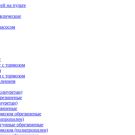
ей на пульте
влические
насосом
т
 с тормозом
м
 с тормозом
плением
олиуретан)
брезиненые
иуретан)
езиненые
рмозом обрезиненые
липропилен)
угунные обрезиненые
рмозом (полипропилен)