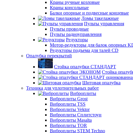
Краны ручные козловые
Краны консольные
Балки опорные и подвесные концевые
Ломы такелажные
Пульты управления
Пульты проводные
Пульты радиоуправления
Редукторы
Мотор-редукторы для балок опорных K
Редукторы подъема для талей CD
Опалубка перекрытий
Стойка опалубки СТАНДАРТ
Стойка опал
Щитовая опалубка
Техника для уплотнительных работ
Виброплиты
Виброплиты Grost
Виброплиты TSS
Виброплиты Vektor
Виброплиты Сплитстоун
Виброплиты Masalta
Виброплиты TOR
Виброплиты STEM Techno