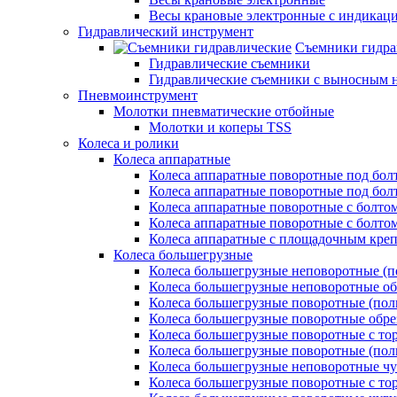
Весы крановые электронные с индикаци
Гидравлический инструмент
Съемники гидра
Гидравлические съемники
Гидравлические cъемники с выносным 
Пневмоинструмент
Молотки пневматические отбойные
Молотки и коперы TSS
Колеса и ролики
Колеса аппаратные
Колеса аппаратные поворотные под бол
Колеса аппаратные поворотные под болт
Колеса аппаратные поворотные с болто
Колеса аппаратные поворотные с болтом
Колеса аппаратные с площадочным кре
Колеса большегрузные
Колеса большегрузные неповоротные (п
Колеса большегрузные неповоротные о
Колеса большегрузные поворотные (пол
Колеса большегрузные поворотные обр
Колеса большегрузные поворотные с то
Колеса большегрузные поворотные (по
Колеса большегрузные неповоротные ч
Колеса большегрузные поворотные с то