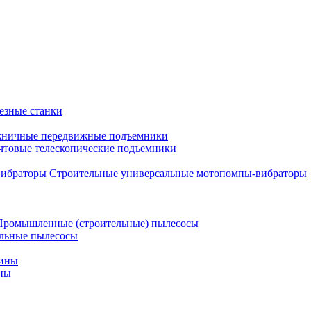
езные станки
ничные передвижные подъемники
чтовые телескопические подъемники
Строительные универсальные мотопомпы-вибраторы
Промышленные (строительные) пылесосы
льные пылесосы
шины
ны