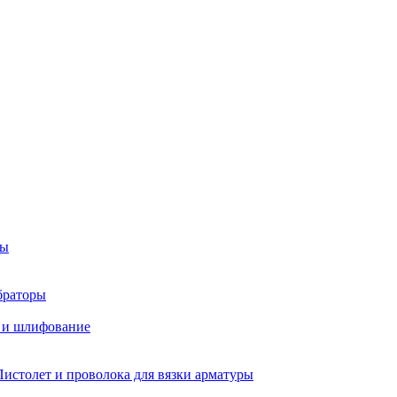
ры
браторы
 и шлифование
Пистолет и проволока для вязки арматуры