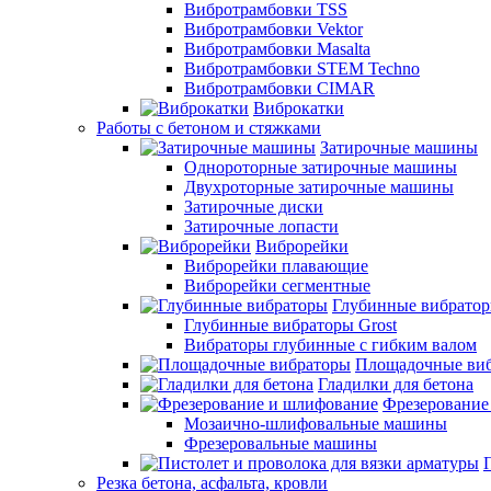
Вибротрамбовки TSS
Вибротрамбовки Vektor
Вибротрамбовки Masalta
Вибротрамбовки STEM Techno
Вибротрамбовки CIMAR
Виброкатки
Работы с бетоном и стяжками
Затирочные машины
Однороторные затирочные машины
Двухроторные затирочные машины
Затирочные диски
Затирочные лопасти
Виброрейки
Виброрейки плавающие
Виброрейки сегментные
Глубинные вибрато
Глубинные вибраторы Grost
Вибраторы глубинные с гибким валом
Площадочные ви
Гладилки для бетона
Фрезерование
Мозаично-шлифовальные машины
Фрезеровальные машины
Резка бетона, асфальта, кровли