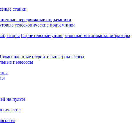
езные станки
ничные передвижные подъемники
чтовые телескопические подъемники
Строительные универсальные мотопомпы-вибраторы
Промышленные (строительные) пылесосы
льные пылесосы
шины
ны
ей на пульте
влические
насосом