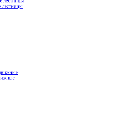
е лестницы
е лестницы
едвижные
вижные