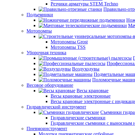
Резчики арматуры STEM Techno
Правильно-отр
Подъемники
Нож
Ма
Мотопомпы
Мотопомпы Grost
Мотопомпы TSS
Уборочная техника
Профессиона
Воздуходувы
Подметальные ма
Поломоечные маши
Весовое оборудование
Весы крановые
Весы крановые электронные
Весы крановые электронные с индикаци
Гидравлический инструмент
Съемники гидра
Гидравлические съемники
Гидравлические cъемники с выносным 
Пневмоинструмент
Молотки пневматические отбойные