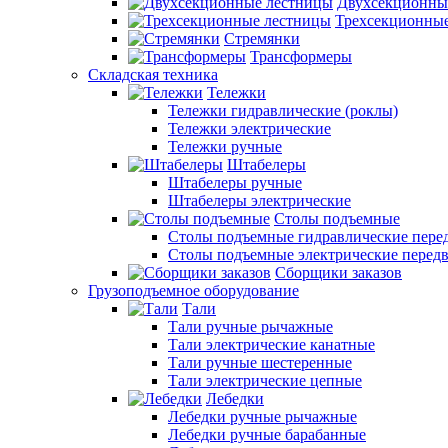
Двухсекционны
Трехсекционны
Стремянки
Трансформеры
Складская техника
Тележки
Тележки гидравлические (роклы)
Тележки электрические
Тележки ручные
Штабелеры
Штабелеры ручные
Штабелеры электрические
Столы подъемные
Столы подъемные гидравлические пер
Столы подъемные электрические перед
Сборщики заказов
Грузоподъемное оборудование
Тали
Тали ручные рычажные
Тали электрические канатные
Тали ручные шестеренные
Тали электрические цепные
Лебедки
Лебедки ручные рычажные
Лебедки ручные барабанные