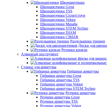
Швонарезчики
Швонарезчики Grost
Швонарезчики TSS
Швонарезчики Сплитстоун
Швонарезчики Vektor
Швонарезчики Masalta
Швонарезчики STEM Techno
Швонарезчики DIAM
Швонарезчики CIMAR
Раздельщики трещин
Диски для швона
Резчики кровли
Алмазный инструмент
Станки для арматуры
Гибщики арматуры
Гибщики арматуры Grost
Гибщики арматуры TSS
Гибщики арматуры Vektor
Гибщики арматуры STEM Techno
Резчики арматуры
Резчики арматуры Grost
Резчики арматуры TSS
Резчики арматуры Vektor