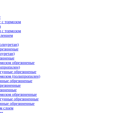
т
 с тормозом
м
 с тормозом
плением
олиуретан)
брезиненые
иуретан)
езиненые
рмозом обрезиненые
липропилен)
угунные обрезиненые
рмозом (полипропилен)
унные обрезиненые
брезиненные
езиненные
рмозом обрезиненные
угунные обрезиненные
унные обрезиненные
м слоем
ем