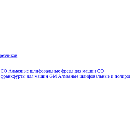
резчиков
Алмазные шлифовальные фрезы для машин СО
Алмазные шлифовальные и полиро