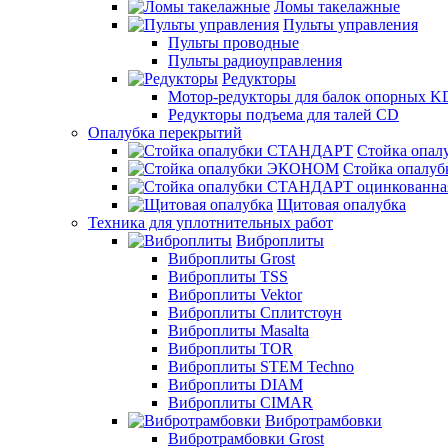
Ломы такелажные
Пульты управления
Пульты проводные
Пульты радиоуправления
Редукторы
Мотор-редукторы для балок опорных K
Редукторы подъема для талей CD
Опалубка перекрытий
Стойка опа
Стойка опал
Щитовая опалубка
Техника для уплотнительных работ
Виброплиты
Виброплиты Grost
Виброплиты TSS
Виброплиты Vektor
Виброплиты Сплитстоун
Виброплиты Masalta
Виброплиты TOR
Виброплиты STEM Techno
Виброплиты DIAM
Виброплиты CIMAR
Вибротрамбовки
Вибротрамбовки Grost