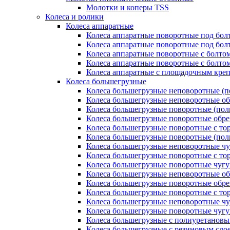
Молотки и коперы TSS
Колеса и ролики
Колеса аппаратные
Колеса аппаратные поворотные под бол
Колеса аппаратные поворотные под болт
Колеса аппаратные поворотные с болто
Колеса аппаратные поворотные с болтом
Колеса аппаратные с площадочным кре
Колеса большегрузные
Колеса большегрузные неповоротные (п
Колеса большегрузные неповоротные о
Колеса большегрузные поворотные (пол
Колеса большегрузные поворотные обр
Колеса большегрузные поворотные с то
Колеса большегрузные поворотные (по
Колеса большегрузные неповоротные ч
Колеса большегрузные поворотные с то
Колеса большегрузные поворотные чуг
Колеса большегрузные неповоротные о
Колеса большегрузные поворотные обр
Колеса большегрузные поворотные с то
Колеса большегрузные неповоротные ч
Колеса большегрузные поворотные чуг
Колеса большегрузные с полиуретановы
Колеса большегрузные с резиновым сло