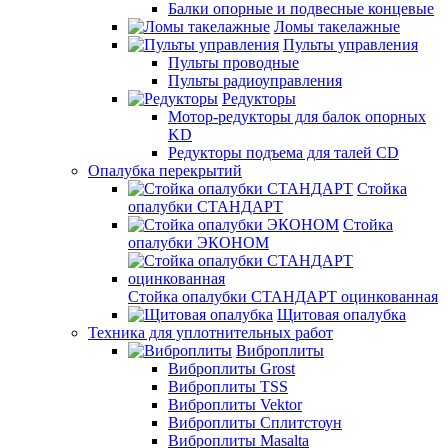
Балки опорные и подвесные концевые
Ломы такелажные
Пульты управления
Пульты проводные
Пульты радиоуправления
Редукторы
Мотор-редукторы для балок опорных
KD
Редукторы подъема для талей CD
Опалубка перекрытий
Стойка
опалубки СТАНДАРТ
Стойка
опалубки ЭКОНОМ
Стойка опалубки СТАНДАРТ оцинкованная
Щитовая опалубка
Техника для уплотнительных работ
Виброплиты
Виброплиты Grost
Виброплиты TSS
Виброплиты Vektor
Виброплиты Сплитстоун
Виброплиты Masalta