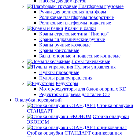
Насосы для домкратов
Платформы грузовые
Ручки для роликовых платформ
Роликовые платформы поворотные
Роликовые платформы подкатные
Краны и балки
Краны стреловые типа "Пионер"
Краны гидравлические ручные
Краны ручные козловые
Краны консольные
Балки опорные и подвесные концевые
Ломы такелажные
Пульты управления
Пульты проводные
Пульты радиоуправления
Редукторы
Мотор-редукторы для балок опорных KD
Редукторы подъема для талей CD
Опалубка перекрытий
Стойка опалубки
СТАНДАРТ
Стойка опалубки
ЭКОНОМ
Стойка опалубки СТАНДАРТ оцинкованная