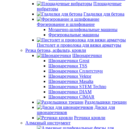
Площадочные
вибраторы
Гладилки для бетона
Фрезерование и шлифование
Мозаично-шлифовальные машины
Фрезеровальные машины
Пистолет и проволока для вязки арматуры
Резка бетона, асфальта, кровли
Швонарезчики
Швонарезчики Grost
Швонарезчики TSS
Швонарезчики Сплитстоун
Швонарезчики Vektor
Швонарезчики Masalta
Швонарезчики STEM Techno
Швонарезчики DIAM
Швонарезчики CIMAR
Раздельщики трещин
Диски для
швонарезчиков
Резчики кровли
Алмазный инструмент