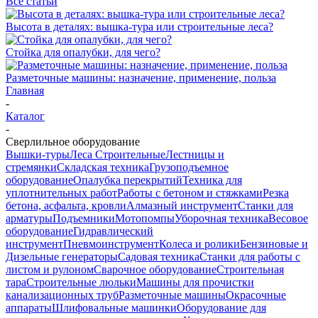
Все статьи
Высота в деталях: вышка-тура или строительные леса?
Стойка для опалубки, для чего?
Разметочные машины: назначение, применение, польза
Главная
-
Каталог
-
Сверлильное оборудование
Вышки-туры
Леса Строительные
Лестницы и
стремянки
Складская техника
Грузоподъемное
оборудование
Опалубка перекрытий
Техника для
уплотнительных работ
Работы с бетоном и стяжками
Резка
бетона, асфальта, кровли
Алмазный инструмент
Станки для
арматуры
Подъемники
Мотопомпы
Уборочная техника
Весовое
оборудование
Гидравлический
инструмент
Пневмоинструмент
Колеса и ролики
Бензиновые и
Дизельные генераторы
Садовая техника
Станки для работы с
листом и рулоном
Сварочное оборудование
Строительная
тара
Строительные люльки
Машины для прочистки
канализационных труб
Разметочные машины
Окрасочные
аппараты
Шлифовальные машинки
Оборудование для