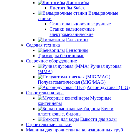
Листогибы
Листогибы Stalex
Вальцовочные
станки
Станки вальцовочные ручные
Станки вальцовочные
электромеханические
Гильотины
Садовая техника
Бензопилы
Триммеры бензиновые
Сварочное оборудование
Ручная дуговая
(MMA)
Полуавтоматическая (MIG/MAG)
Аргонодуговая (TIG)
Строительная тара
Мусорные
контейнеры
Бочки
пластиковые, бидоны
Емкости для воды
Строительные люльки
Машины для прочистки канализационных труб