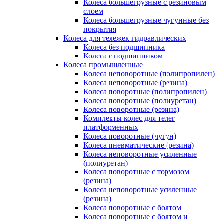
Колеса большегрузные с резиновым
слоем
Колеса большегрузные чугунные без
покрытия
Колеса для тележек гидравлических
Колеса без подшипника
Колеса с подшипником
Колеса промышленные
Колеса неповоротные (полипропилен)
Колеса неповоротные (резина)
Колеса поворотные (полипропилен)
Колеса поворотные (полиуретан)
Колеса поворотные (резина)
Комплекты колес для телег
платформенных
Колеса поворотные (чугун)
Колеса пневматические (резина)
Колеса неповоротные усиленные
(полиуретан)
Колеса поворотные c тормозом
(резина)
Колеса неповоротные усиленные
(резина)
Колеса поворотные с болтом
Колеса поворотные с болтом и