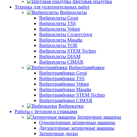
Щитовая опалубка
Техника для уплотнительных работ
Виброплиты
Виброплиты Grost
Виброплиты TSS
Виброплиты Vektor
Виброплиты Сплитстоун
Виброплиты Masalta
Виброплиты TOR
Виброплиты STEM Techno
Виброплиты DIAM
Виброплиты CIMAR
Вибротрамбовки
Вибротрамбовки Grost
Вибротрамбовки TSS
Вибротрамбовки Vektor
Вибротрамбовки Masalta
Вибротрамбовки STEM Techno
Вибротрамбовки CIMAR
Виброкатки
Работы с бетоном и стяжками
Затирочные машины
Однороторные затирочные машины
Двухроторные затирочные машины
Затирочные диски