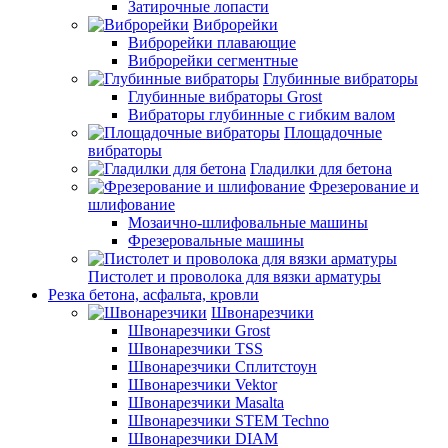
Затирочные лопасти
Виброрейки
Виброрейки плавающие
Виброрейки сегментные
Глубинные вибраторы
Глубинные вибраторы Grost
Вибраторы глубинные с гибким валом
Площадочные
вибраторы
Гладилки для бетона
Фрезерование и
шлифование
Мозаично-шлифовальные машины
Фрезеровальные машины
Пистолет и проволока для вязки арматуры
Резка бетона, асфальта, кровли
Швонарезчики
Швонарезчики Grost
Швонарезчики TSS
Швонарезчики Сплитстоун
Швонарезчики Vektor
Швонарезчики Masalta
Швонарезчики STEM Techno
Швонарезчики DIAM