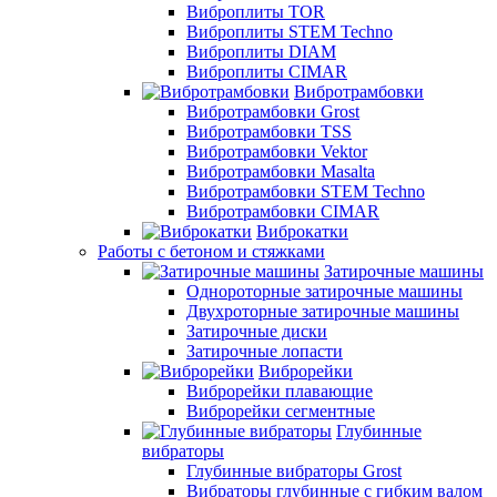
Виброплиты TOR
Виброплиты STEM Techno
Виброплиты DIAM
Виброплиты CIMAR
Вибротрамбовки
Вибротрамбовки Grost
Вибротрамбовки TSS
Вибротрамбовки Vektor
Вибротрамбовки Masalta
Вибротрамбовки STEM Techno
Вибротрамбовки CIMAR
Виброкатки
Работы с бетоном и стяжками
Затирочные машины
Однороторные затирочные машины
Двухроторные затирочные машины
Затирочные диски
Затирочные лопасти
Виброрейки
Виброрейки плавающие
Виброрейки сегментные
Глубинные
вибраторы
Глубинные вибраторы Grost
Вибраторы глубинные с гибким валом