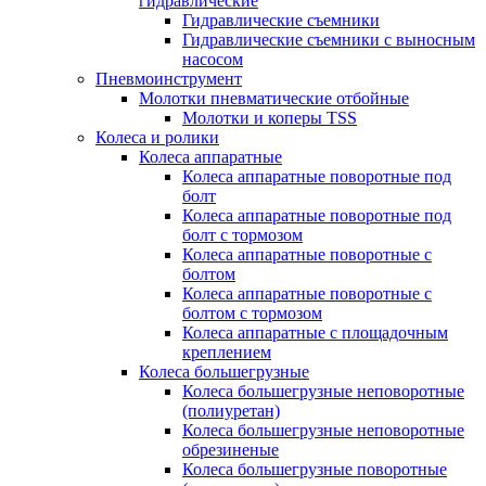
гидравлические
Гидравлические съемники
Гидравлические cъемники с выносным
насосом
Пневмоинструмент
Молотки пневматические отбойные
Молотки и коперы TSS
Колеса и ролики
Колеса аппаратные
Колеса аппаратные поворотные под
болт
Колеса аппаратные поворотные под
болт с тормозом
Колеса аппаратные поворотные с
болтом
Колеса аппаратные поворотные с
болтом с тормозом
Колеса аппаратные с площадочным
креплением
Колеса большегрузные
Колеса большегрузные неповоротные
(полиуретан)
Колеса большегрузные неповоротные
обрезиненые
Колеса большегрузные поворотные