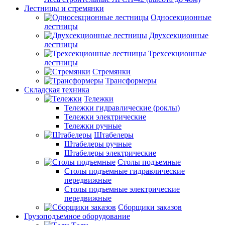
Лестницы и стремянки
Односекционные
лестницы
Двухсекционные
лестницы
Трехсекционные
лестницы
Стремянки
Трансформеры
Складская техника
Тележки
Тележки гидравлические (роклы)
Тележки электрические
Тележки ручные
Штабелеры
Штабелеры ручные
Штабелеры электрические
Столы подъемные
Столы подъемные гидравлические
передвижные
Столы подъемные электрические
передвижные
Сборщики заказов
Грузоподъемное оборудование