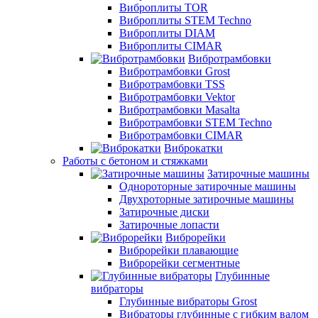
Виброплиты TOR
Виброплиты STEM Techno
Виброплиты DIAM
Виброплиты CIMAR
Вибротрамбовки
Вибротрамбовки Grost
Вибротрамбовки TSS
Вибротрамбовки Vektor
Вибротрамбовки Masalta
Вибротрамбовки STEM Techno
Вибротрамбовки CIMAR
Виброкатки
Работы с бетоном и стяжками
Затирочные машины
Однороторные затирочные машины
Двухроторные затирочные машины
Затирочные диски
Затирочные лопасти
Виброрейки
Виброрейки плавающие
Виброрейки сегментные
Глубинные
вибраторы
Глубинные вибраторы Grost
Вибраторы глубинные с гибким валом