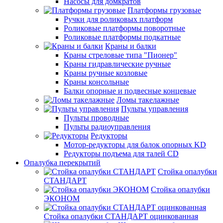
Насосы для домкратов
Платформы грузовые
Ручки для роликовых платформ
Роликовые платформы поворотные
Роликовые платформы подкатные
Краны и балки
Краны стреловые типа "Пионер"
Краны гидравлические ручные
Краны ручные козловые
Краны консольные
Балки опорные и подвесные концевые
Ломы такелажные
Пульты управления
Пульты проводные
Пульты радиоуправления
Редукторы
Мотор-редукторы для балок опорных KD
Редукторы подъема для талей CD
Опалубка перекрытий
Стойка опалубки
СТАНДАРТ
Стойка опалубки
ЭКОНОМ
Стойка опалубки СТАНДАРТ оцинкованная