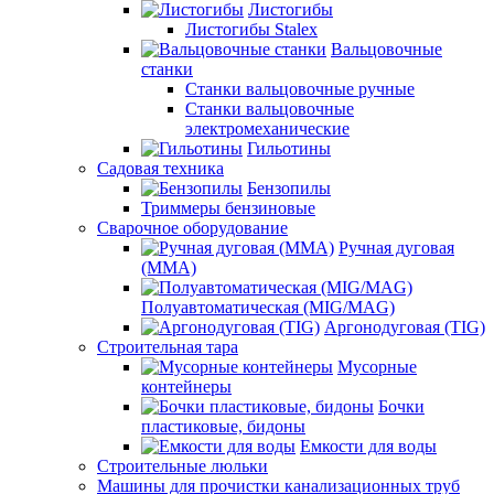
Листогибы
Листогибы Stalex
Вальцовочные
станки
Станки вальцовочные ручные
Станки вальцовочные
электромеханические
Гильотины
Садовая техника
Бензопилы
Триммеры бензиновые
Сварочное оборудование
Ручная дуговая
(MMA)
Полуавтоматическая (MIG/MAG)
Аргонодуговая (TIG)
Строительная тара
Мусорные
контейнеры
Бочки
пластиковые, бидоны
Емкости для воды
Строительные люльки
Машины для прочистки канализационных труб