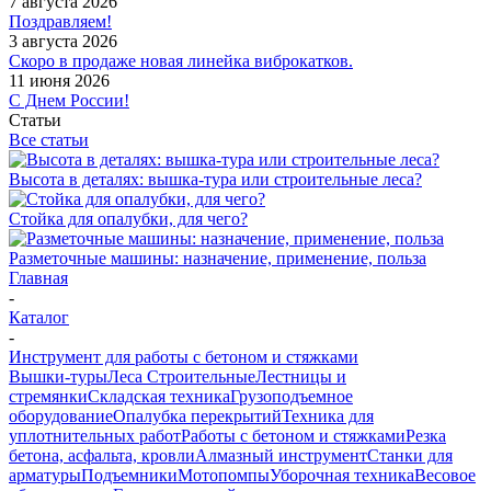
7 августа 2026
Поздравляем!
3 августа 2026
Скоро в продаже новая линейка виброкатков.
11 июня 2026
С Днем России!
Статьи
Все статьи
Высота в деталях: вышка-тура или строительные леса?
Стойка для опалубки, для чего?
Разметочные машины: назначение, применение, польза
Главная
-
Каталог
-
Инструмент для работы с бетоном и стяжками
Вышки-туры
Леса Строительные
Лестницы и
стремянки
Складская техника
Грузоподъемное
оборудование
Опалубка перекрытий
Техника для
уплотнительных работ
Работы с бетоном и стяжками
Резка
бетона, асфальта, кровли
Алмазный инструмент
Станки для
арматуры
Подъемники
Мотопомпы
Уборочная техника
Весовое