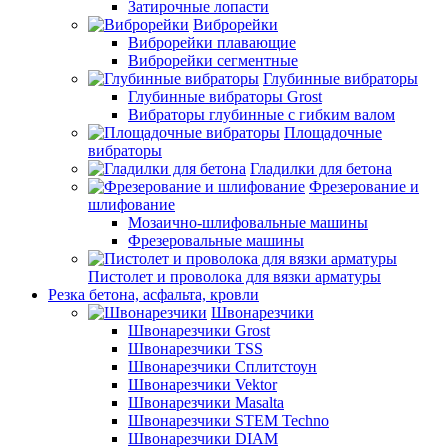
Затирочные лопасти
Виброрейки
Виброрейки плавающие
Виброрейки сегментные
Глубинные вибраторы
Глубинные вибраторы Grost
Вибраторы глубинные с гибким валом
Площадочные
вибраторы
Гладилки для бетона
Фрезерование и
шлифование
Мозаично-шлифовальные машины
Фрезеровальные машины
Пистолет и проволока для вязки арматуры
Резка бетона, асфальта, кровли
Швонарезчики
Швонарезчики Grost
Швонарезчики TSS
Швонарезчики Сплитстоун
Швонарезчики Vektor
Швонарезчики Masalta
Швонарезчики STEM Techno
Швонарезчики DIAM