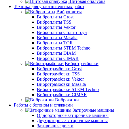
Щитовая опалубка
Техника для уплотнительных работ
Виброплиты
Виброплиты Grost
Виброплиты TSS
Виброплиты Vektor
Виброплиты Сплитстоун
Виброплиты Masalta
Виброплиты TOR
Виброплиты STEM Techno
Виброплиты DIAM
Виброплиты CIMAR
Вибротрамбовки
Вибротрамбовки Grost
Вибротрамбовки TSS
Вибротрамбовки Vektor
Вибротрамбовки Masalta
Вибротрамбовки STEM Techno
Вибротрамбовки CIMAR
Виброкатки
Работы с бетоном и стяжками
Затирочные машины
Однороторные затирочные машины
Двухроторные затирочные машины
Затирочные диски