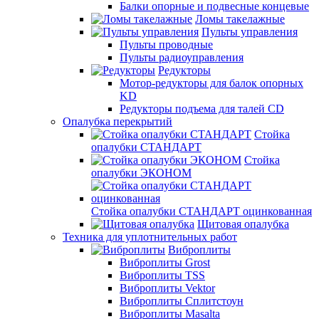
Балки опорные и подвесные концевые
Ломы такелажные
Пульты управления
Пульты проводные
Пульты радиоуправления
Редукторы
Мотор-редукторы для балок опорных
KD
Редукторы подъема для талей CD
Опалубка перекрытий
Стойка
опалубки СТАНДАРТ
Стойка
опалубки ЭКОНОМ
Стойка опалубки СТАНДАРТ оцинкованная
Щитовая опалубка
Техника для уплотнительных работ
Виброплиты
Виброплиты Grost
Виброплиты TSS
Виброплиты Vektor
Виброплиты Сплитстоун
Виброплиты Masalta