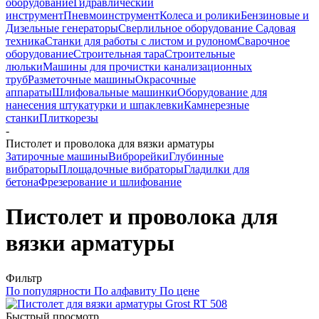
оборудование
Гидравлический
инструмент
Пневмоинструмент
Колеса и ролики
Бензиновые и
Дизельные генераторы
Сверлильное оборудование
Садовая
техника
Станки для работы с листом и рулоном
Сварочное
оборудование
Строительная тара
Строительные
люльки
Машины для прочистки канализационных
труб
Разметочные машины
Окрасочные
аппараты
Шлифовальные машинки
Оборудование для
нанесения штукатурки и шпаклевки
Камнерезные
станки
Плиткорезы
-
Пистолет и проволока для вязки арматуры
Затирочные машины
Виброрейки
Глубинные
вибраторы
Площадочные вибраторы
Гладилки для
бетона
Фрезерование и шлифование
Пистолет и проволока для
вязки арматуры
Фильтр
По популярности
По алфавиту
По цене
Быстрый просмотр