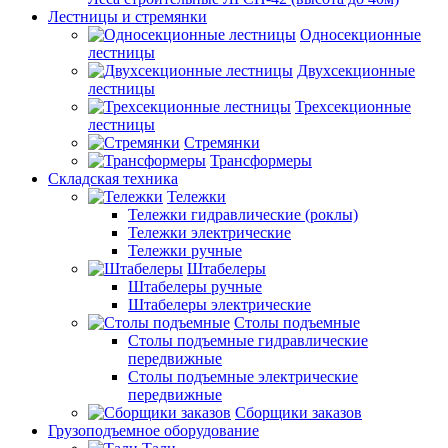
Лестницы и стремянки
Односекционные
лестницы
Двухсекционные
лестницы
Трехсекционные
лестницы
Стремянки
Трансформеры
Складская техника
Тележки
Тележки гидравлические (роклы)
Тележки электрические
Тележки ручные
Штабелеры
Штабелеры ручные
Штабелеры электрические
Столы подъемные
Столы подъемные гидравлические
передвижные
Столы подъемные электрические
передвижные
Сборщики заказов
Грузоподъемное оборудование