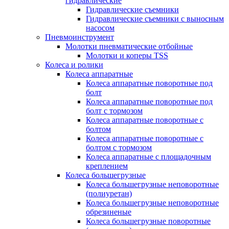
гидравлические
Гидравлические съемники
Гидравлические cъемники с выносным
насосом
Пневмоинструмент
Молотки пневматические отбойные
Молотки и коперы TSS
Колеса и ролики
Колеса аппаратные
Колеса аппаратные поворотные под
болт
Колеса аппаратные поворотные под
болт с тормозом
Колеса аппаратные поворотные с
болтом
Колеса аппаратные поворотные с
болтом с тормозом
Колеса аппаратные с площадочным
креплением
Колеса большегрузные
Колеса большегрузные неповоротные
(полиуретан)
Колеса большегрузные неповоротные
обрезиненые
Колеса большегрузные поворотные