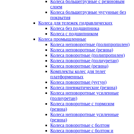
Колеса большегрузные с резиновым
слоем
Колеса большегрузные чугунные без
покрытия
Колеса для тележек гидравлических
Колеса без подшипника
Колеса с подшипником
Колеса промышленные
Колеса неповоротные (полипропилен)
Колеса неповоротные (резина)
Колеса поворотные (полипропилен)
Колеса поворотные (полиуретан)
Колеса поворотные (резина)
Комплекты колес для телег
платформенных
Колеса поворотные (чугун)
Колеса пневматические (резина)
Колеса неповоротные усиленные
(полиуретан)
Колеса поворотные c тормозом
(резина)
Колеса неповоротные усиленные
(резина)
Колеса поворотные с болтом
Колеса поворотные с болтом и