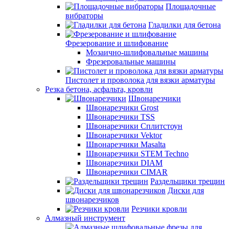
Площадочные
вибраторы
Гладилки для бетона
Фрезерование и шлифование
Мозаично-шлифовальные машины
Фрезеровальные машины
Пистолет и проволока для вязки арматуры
Резка бетона, асфальта, кровли
Швонарезчики
Швонарезчики Grost
Швонарезчики TSS
Швонарезчики Сплитстоун
Швонарезчики Vektor
Швонарезчики Masalta
Швонарезчики STEM Techno
Швонарезчики DIAM
Швонарезчики CIMAR
Раздельщики трещин
Диски для
швонарезчиков
Резчики кровли
Алмазный инструмент