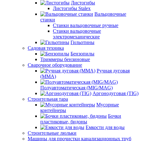
Листогибы
Листогибы Stalex
Вальцовочные
станки
Станки вальцовочные ручные
Станки вальцовочные
электромеханические
Гильотины
Садовая техника
Бензопилы
Триммеры бензиновые
Сварочное оборудование
Ручная дуговая
(MMA)
Полуавтоматическая (MIG/MAG)
Аргонодуговая (TIG)
Строительная тара
Мусорные
контейнеры
Бочки
пластиковые, бидоны
Емкости для воды
Строительные люльки
Машины для прочистки канализационных труб