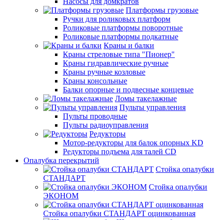
Насосы для домкратов
Платформы грузовые
Ручки для роликовых платформ
Роликовые платформы поворотные
Роликовые платформы подкатные
Краны и балки
Краны стреловые типа "Пионер"
Краны гидравлические ручные
Краны ручные козловые
Краны консольные
Балки опорные и подвесные концевые
Ломы такелажные
Пульты управления
Пульты проводные
Пульты радиоуправления
Редукторы
Мотор-редукторы для балок опорных KD
Редукторы подъема для талей CD
Опалубка перекрытий
Стойка опалубки
СТАНДАРТ
Стойка опалубки
ЭКОНОМ
Стойка опалубки СТАНДАРТ оцинкованная