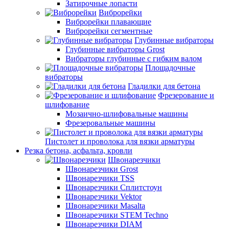
Затирочные лопасти
Виброрейки
Виброрейки плавающие
Виброрейки сегментные
Глубинные вибраторы
Глубинные вибраторы Grost
Вибраторы глубинные с гибким валом
Площадочные
вибраторы
Гладилки для бетона
Фрезерование и
шлифование
Мозаично-шлифовальные машины
Фрезеровальные машины
Пистолет и проволока для вязки арматуры
Резка бетона, асфальта, кровли
Швонарезчики
Швонарезчики Grost
Швонарезчики TSS
Швонарезчики Сплитстоун
Швонарезчики Vektor
Швонарезчики Masalta
Швонарезчики STEM Techno
Швонарезчики DIAM