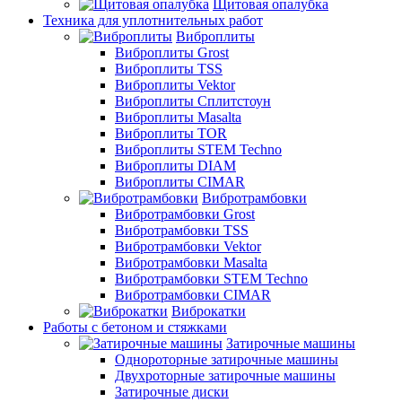
Щитовая опалубка
Техника для уплотнительных работ
Виброплиты
Виброплиты Grost
Виброплиты TSS
Виброплиты Vektor
Виброплиты Сплитстоун
Виброплиты Masalta
Виброплиты TOR
Виброплиты STEM Techno
Виброплиты DIAM
Виброплиты CIMAR
Вибротрамбовки
Вибротрамбовки Grost
Вибротрамбовки TSS
Вибротрамбовки Vektor
Вибротрамбовки Masalta
Вибротрамбовки STEM Techno
Вибротрамбовки CIMAR
Виброкатки
Работы с бетоном и стяжками
Затирочные машины
Однороторные затирочные машины
Двухроторные затирочные машины
Затирочные диски