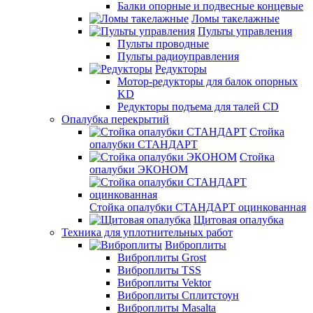
Балки опорные и подвесные концевые
Ломы такелажные
Пульты управления
Пульты проводные
Пульты радиоуправления
Редукторы
Мотор-редукторы для балок опорных
KD
Редукторы подъема для талей CD
Опалубка перекрытий
Стойка
опалубки СТАНДАРТ
Стойка
опалубки ЭКОНОМ
Стойка опалубки СТАНДАРТ оцинкованная
Щитовая опалубка
Техника для уплотнительных работ
Виброплиты
Виброплиты Grost
Виброплиты TSS
Виброплиты Vektor
Виброплиты Сплитстоун
Виброплиты Masalta