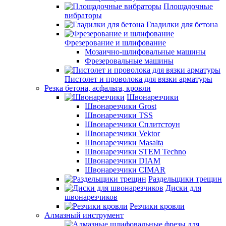
Площадочные
вибраторы
Гладилки для бетона
Фрезерование и шлифование
Мозаично-шлифовальные машины
Фрезеровальные машины
Пистолет и проволока для вязки арматуры
Резка бетона, асфальта, кровли
Швонарезчики
Швонарезчики Grost
Швонарезчики TSS
Швонарезчики Сплитстоун
Швонарезчики Vektor
Швонарезчики Masalta
Швонарезчики STEM Techno
Швонарезчики DIAM
Швонарезчики CIMAR
Раздельщики трещин
Диски для
швонарезчиков
Резчики кровли
Алмазный инструмент