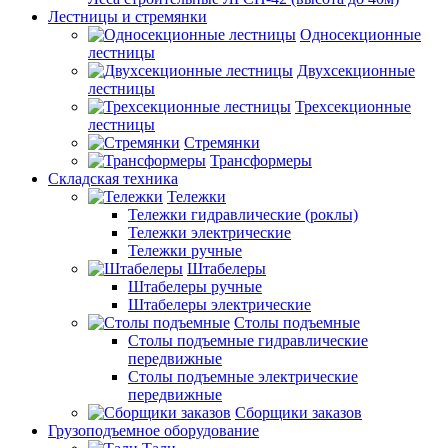
Лестницы и стремянки
Односекционные
лестницы
Двухсекционные
лестницы
Трехсекционные
лестницы
Стремянки
Трансформеры
Складская техника
Тележки
Тележки гидравлические (роклы)
Тележки электрические
Тележки ручные
Штабелеры
Штабелеры ручные
Штабелеры электрические
Столы подъемные
Столы подъемные гидравлические
передвижные
Столы подъемные электрические
передвижные
Сборщики заказов
Грузоподъемное оборудование