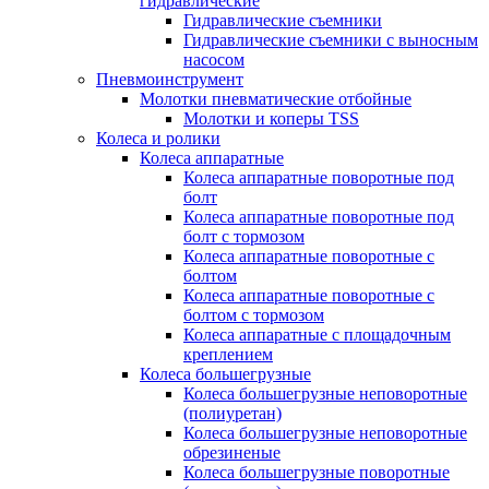
гидравлические
Гидравлические съемники
Гидравлические cъемники с выносным
насосом
Пневмоинструмент
Молотки пневматические отбойные
Молотки и коперы TSS
Колеса и ролики
Колеса аппаратные
Колеса аппаратные поворотные под
болт
Колеса аппаратные поворотные под
болт с тормозом
Колеса аппаратные поворотные с
болтом
Колеса аппаратные поворотные с
болтом с тормозом
Колеса аппаратные с площадочным
креплением
Колеса большегрузные
Колеса большегрузные неповоротные
(полиуретан)
Колеса большегрузные неповоротные
обрезиненые
Колеса большегрузные поворотные