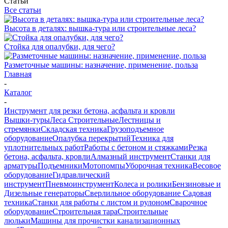
Статьи
Все статьи
Высота в деталях: вышка-тура или строительные леса?
Стойка для опалубки, для чего?
Разметочные машины: назначение, применение, польза
Главная
-
Каталог
-
Инструмент для резки бетона, асфальта и кровли
Вышки-туры
Леса Строительные
Лестницы и
стремянки
Складская техника
Грузоподъемное
оборудование
Опалубка перекрытий
Техника для
уплотнительных работ
Работы с бетоном и стяжками
Резка
бетона, асфальта, кровли
Алмазный инструмент
Станки для
арматуры
Подъемники
Мотопомпы
Уборочная техника
Весовое
оборудование
Гидравлический
инструмент
Пневмоинструмент
Колеса и ролики
Бензиновые и
Дизельные генераторы
Сверлильное оборудование
Садовая
техника
Станки для работы с листом и рулоном
Сварочное
оборудование
Строительная тара
Строительные
люльки
Машины для прочистки канализационных