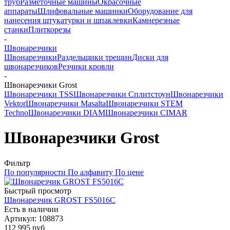
труб
Разметочные машины
Окрасочные
аппараты
Шлифовальные машинки
Оборудование для
нанесения штукатурки и шпаклевки
Камнерезные
станки
Плиткорезы
-
Швонарезчики
Швонарезчики
Раздельщики трещин
Диски для
швонарезчиков
Резчики кровли
-
Швонарезчики Grost
Швонарезчики TSS
Швонарезчики Сплитстоун
Швонарезчики
Vektor
Швонарезчики Masalta
Швонарезчики STEM
Techno
Швонарезчики DIAM
Швонарезчики CIMAR
Швонарезчики Grost
Фильтр
По популярности
По алфавиту
По цене
Быстрый просмотр
Швонарезчик GROST FS5016C
Есть в наличии
Артикул: 108873
112 995
руб