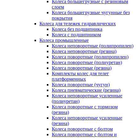
Колеса большегрузные с резиновым
слоем
Колеса большегрузные чугунные без
покрытия
Колеса для тележек гидравлических
Колеса без подшипника
Колеса с подшипником
Колеса промышленные
Колеса неповоротные (полипропилен)
Колеса неповоротные (резина)
Колеса поворотные (полипропилен)
Колеса поворотные (полиуретан)
Колеса поворотные (резина)
Комплекты колес для телег
платформенных
Колеса поворотные (чугун)
Колеса пневматические (резина)
Колеса неповоротные усиленные
(полиуретан)
Колеса поворотные c тормозом
(резина)
Колеса неповоротные усиленные
(резина)
Колеса поворотные с болтом
Колеса поворотные с болтом и