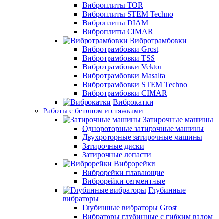
Виброплиты TOR
Виброплиты STEM Techno
Виброплиты DIAM
Виброплиты CIMAR
Вибротрамбовки
Вибротрамбовки Grost
Вибротрамбовки TSS
Вибротрамбовки Vektor
Вибротрамбовки Masalta
Вибротрамбовки STEM Techno
Вибротрамбовки CIMAR
Виброкатки
Работы с бетоном и стяжками
Затирочные машины
Однороторные затирочные машины
Двухроторные затирочные машины
Затирочные диски
Затирочные лопасти
Виброрейки
Виброрейки плавающие
Виброрейки сегментные
Глубинные
вибраторы
Глубинные вибраторы Grost
Вибраторы глубинные с гибким валом