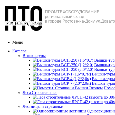
ПРОМТЕХОБОРУДОВАНИЕ
региональный склад
в городе Ростове-на-Дону ул.Довато
Меню
Каталог
Вышки-туры
Вышки-туры
Вышки-туры
Вышки-туры
Вышки-туры 
Вышки-туры 
Вышки-туры 
Помос
Леса Строительные
Лестницы и стремянки
Односекционн