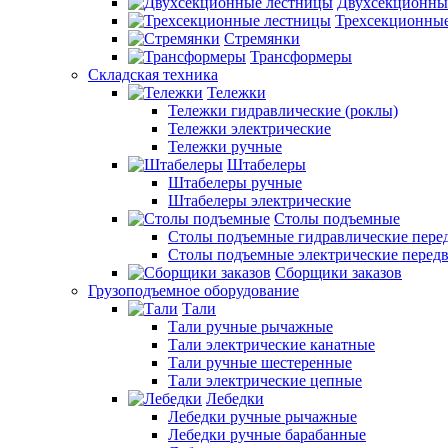
Двухсекционны
Трехсекционны
Стремянки
Трансформеры
Складская техника
Тележки
Тележки гидравлические (роклы)
Тележки электрические
Тележки ручные
Штабелеры
Штабелеры ручные
Штабелеры электрические
Столы подъемные
Столы подъемные гидравлические пер
Столы подъемные электрические перед
Сборщики заказов
Грузоподъемное оборудование
Тали
Тали ручные рычажные
Тали электрические канатные
Тали ручные шестеренные
Тали электрические цепные
Лебедки
Лебедки ручные рычажные
Лебедки ручные барабанные