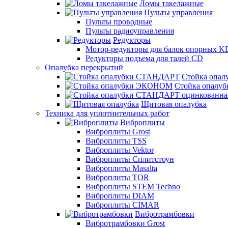
Ломы такелажные
Пульты управления
Пульты проводные
Пульты радиоуправления
Редукторы
Мотор-редукторы для балок опорных K
Редукторы подъема для талей CD
Опалубка перекрытий
Стойка опа
Стойка опал
Щитовая опалубка
Техника для уплотнительных работ
Виброплиты
Виброплиты Grost
Виброплиты TSS
Виброплиты Vektor
Виброплиты Сплитстоун
Виброплиты Masalta
Виброплиты TOR
Виброплиты STEM Techno
Виброплиты DIAM
Виброплиты CIMAR
Вибротрамбовки
Вибротрамбовки Grost