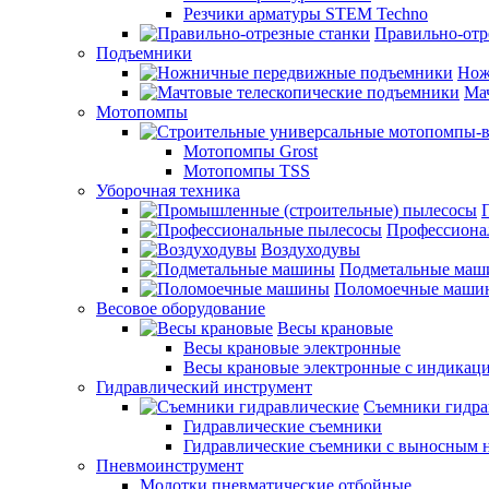
Резчики арматуры STEM Techno
Правильно-отр
Подъемники
Нож
Ма
Мотопомпы
Мотопомпы Grost
Мотопомпы TSS
Уборочная техника
Профессиона
Воздуходувы
Подметальные ма
Поломоечные маши
Весовое оборудование
Весы крановые
Весы крановые электронные
Весы крановые электронные с индикаци
Гидравлический инструмент
Съемники гидра
Гидравлические съемники
Гидравлические cъемники с выносным 
Пневмоинструмент
Молотки пневматические отбойные