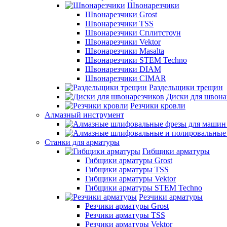
Швонарезчики
Швонарезчики Grost
Швонарезчики TSS
Швонарезчики Сплитстоун
Швонарезчики Vektor
Швонарезчики Masalta
Швонарезчики STEM Techno
Швонарезчики DIAM
Швонарезчики CIMAR
Раздельщики трещин
Диски для швона
Резчики кровли
Алмазный инструмент
Станки для арматуры
Гибщики арматуры
Гибщики арматуры Grost
Гибщики арматуры TSS
Гибщики арматуры Vektor
Гибщики арматуры STEM Techno
Резчики арматуры
Резчики арматуры Grost
Резчики арматуры TSS
Резчики арматуры Vektor