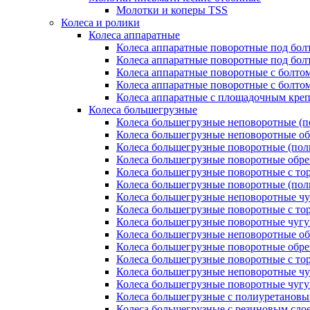
Молотки и коперы TSS
Колеса и ролики
Колеса аппаратные
Колеса аппаратные поворотные под бол
Колеса аппаратные поворотные под болт
Колеса аппаратные поворотные с болто
Колеса аппаратные поворотные с болтом
Колеса аппаратные с площадочным кре
Колеса большегрузные
Колеса большегрузные неповоротные (п
Колеса большегрузные неповоротные о
Колеса большегрузные поворотные (пол
Колеса большегрузные поворотные обр
Колеса большегрузные поворотные с то
Колеса большегрузные поворотные (по
Колеса большегрузные неповоротные ч
Колеса большегрузные поворотные с то
Колеса большегрузные поворотные чуг
Колеса большегрузные неповоротные о
Колеса большегрузные поворотные обр
Колеса большегрузные поворотные с то
Колеса большегрузные неповоротные ч
Колеса большегрузные поворотные чуг
Колеса большегрузные с полиуретановы
Колеса большегрузные с резиновым сло