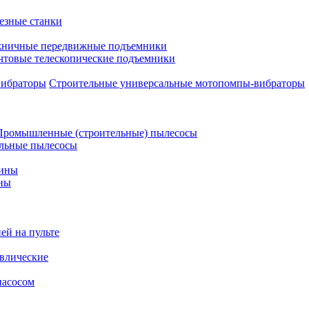
езные станки
ничные передвижные подъемники
чтовые телескопические подъемники
Строительные универсальные мотопомпы-вибраторы
Промышленные (строительные) пылесосы
льные пылесосы
шины
ны
ей на пульте
влические
насосом