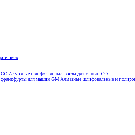
резчиков
Алмазные шлифовальные фрезы для машин СО
Алмазные шлифовальные и полиро