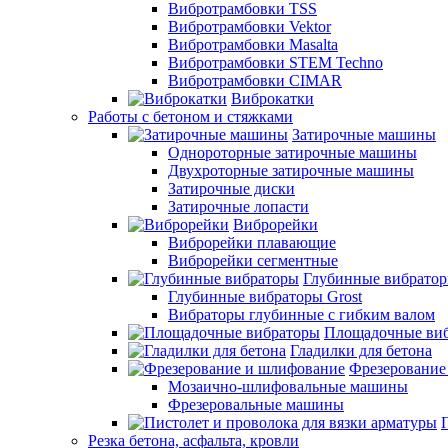
Вибротрамбовки TSS
Вибротрамбовки Vektor
Вибротрамбовки Masalta
Вибротрамбовки STEM Techno
Вибротрамбовки CIMAR
Виброкатки
Работы с бетоном и стяжками
Затирочные машины
Однороторные затирочные машины
Двухроторные затирочные машины
Затирочные диски
Затирочные лопасти
Виброрейки
Виброрейки плавающие
Виброрейки сегментные
Глубинные вибрато
Глубинные вибраторы Grost
Вибраторы глубинные с гибким валом
Площадочные ви
Гладилки для бетона
Фрезерование
Мозаично-шлифовальные машины
Фрезеровальные машины
Резка бетона, асфальта, кровли