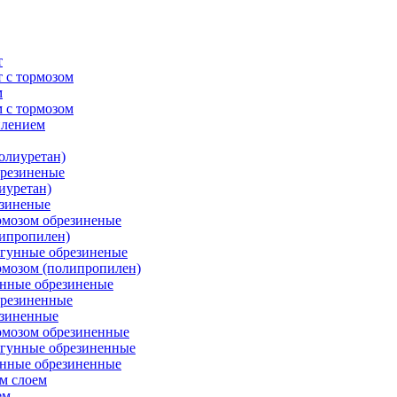
т
 с тормозом
м
 с тормозом
плением
олиуретан)
брезиненые
иуретан)
езиненые
рмозом обрезиненые
липропилен)
угунные обрезиненые
рмозом (полипропилен)
унные обрезиненые
брезиненные
езиненные
рмозом обрезиненные
угунные обрезиненные
унные обрезиненные
м слоем
ем