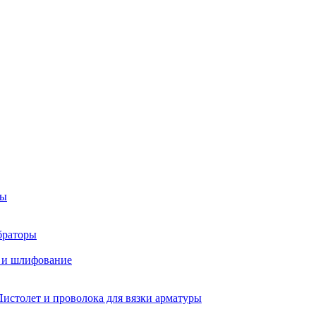
ры
браторы
 и шлифование
Пистолет и проволока для вязки арматуры