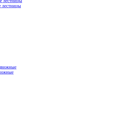
е лестницы
е лестницы
едвижные
вижные