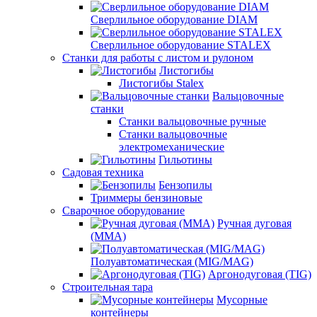
Сверлильное оборудование DIAM
Сверлильное оборудование STALEX
Станки для работы с листом и рулоном
Листогибы
Листогибы Stalex
Вальцовочные
станки
Станки вальцовочные ручные
Станки вальцовочные
электромеханические
Гильотины
Садовая техника
Бензопилы
Триммеры бензиновые
Сварочное оборудование
Ручная дуговая
(MMA)
Полуавтоматическая (MIG/MAG)
Аргонодуговая (TIG)
Строительная тара
Мусорные
контейнеры