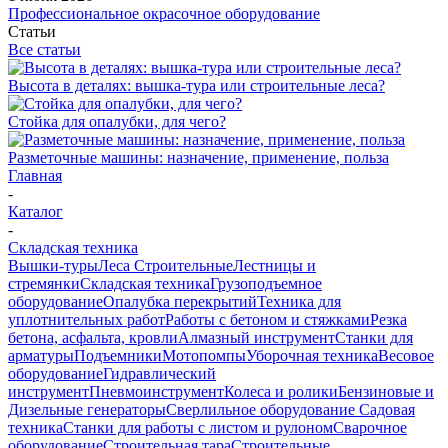
Профессиональное окрасочное оборудование
Статьи
Все статьи
Высота в деталях: вышка-тура или строительные леса?
Стойка для опалубки, для чего?
Разметочные машины: назначение, применение, польза
Главная
-
Каталог
-
Складская техника
Вышки-туры
Леса Строительные
Лестницы и
стремянки
Складская техника
Грузоподъемное
оборудование
Опалубка перекрытий
Техника для
уплотнительных работ
Работы с бетоном и стяжками
Резка
бетона, асфальта, кровли
Алмазный инструмент
Станки для
арматуры
Подъемники
Мотопомпы
Уборочная техника
Весовое
оборудование
Гидравлический
инструмент
Пневмоинструмент
Колеса и ролики
Бензиновые и
Дизельные генераторы
Сверлильное оборудование
Садовая
техника
Станки для работы с листом и рулоном
Сварочное
оборудование
Строительная тара
Строительные