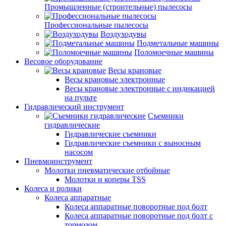
Промышленные (строительные) пылесосы
Профессиональные пылесосы
Воздуходувы
Подметальные машины
Поломоечные машины
Весовое оборудование
Весы крановые
Весы крановые электронные
Весы крановые электронные с индикацией
на пульте
Гидравлический инструмент
Съемники
гидравлические
Гидравлические съемники
Гидравлические cъемники с выносным
насосом
Пневмоинструмент
Молотки пневматические отбойные
Молотки и коперы TSS
Колеса и ролики
Колеса аппаратные
Колеса аппаратные поворотные под болт
Колеса аппаратные поворотные под болт с
тормозом