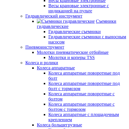
Весы крановые электронные
Весы крановые электронные с
индикацией на пульте
Гидравлический инструмент
Съемники
гидравлические
Гидравлические съемники
Гидравлические cъемники с выносным
насосом
Пневмоинструмент
Молотки пневматические отбойные
Молотки и коперы TSS
Колеса и ролики
Колеса аппаратные
Колеса аппаратные поворотные под
болт
Колеса аппаратные поворотные под
болт с тормозом
Колеса аппаратные поворотные с
болтом
Колеса аппаратные поворотные с
болтом с тормозом
Колеса аппаратные с площадочным
креплением
Колеса большегрузные