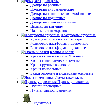
Домкраты
Домкраты реечные
Домкраты гидравлические
Домкраты винтовые, автомобильные
Домкраты подкатные
Домкраты трансмиссионные
Цилиндры тянущие
Насосы для домкратов
Платформы грузовые
Ручки для роликовых платформ
Роликовые платформы поворотные
Роликовые платформы подкатные
Краны и балки
Краны стреловые типа "Пионер"
Краны гидравлические ручные
Краны ручные козловые
Краны консольные
Балки опорные и подвесные концевые
Ломы такелажные
Пульты управления
Пульты проводные
Пульты радиоуправления
Редукторы