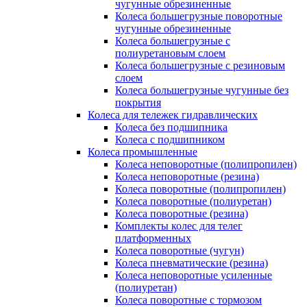
чугунные обрезиненные
Колеса большегрузные поворотные
чугунные обрезиненные
Колеса большегрузные с
полиуретановым слоем
Колеса большегрузные с резиновым
слоем
Колеса большегрузные чугунные без
покрытия
Колеса для тележек гидравлических
Колеса без подшипника
Колеса с подшипником
Колеса промышленные
Колеса неповоротные (полипропилен)
Колеса неповоротные (резина)
Колеса поворотные (полипропилен)
Колеса поворотные (полиуретан)
Колеса поворотные (резина)
Комплекты колес для телег
платформенных
Колеса поворотные (чугун)
Колеса пневматические (резина)
Колеса неповоротные усиленные
(полиуретан)
Колеса поворотные c тормозом