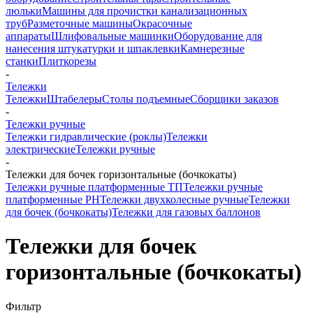
люльки
Машины для прочистки канализационных
труб
Разметочные машины
Окрасочные
аппараты
Шлифовальные машинки
Оборудование для
нанесения штукатурки и шпаклевки
Камнерезные
станки
Плиткорезы
-
Тележки
Тележки
Штабелеры
Столы подъемные
Сборщики заказов
-
Тележки ручные
Тележки гидравлические (роклы)
Тележки
электрические
Тележки ручные
-
Тележки для бочек горизонтальные (бочкокаты)
Тележки ручные платформенные ТП
Тележки ручные
платформенные PH
Тележки двухколесные ручные
Тележки
для бочек (бочкокаты)
Тележки для газовых баллонов
Тележки для бочек
горизонтальные (бочкокаты)
Фильтр