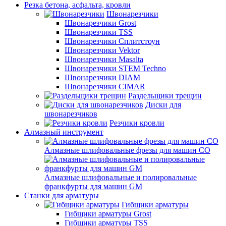
Резка бетона, асфальта, кровли
Швонарезчики
Швонарезчики Grost
Швонарезчики TSS
Швонарезчики Сплитстоун
Швонарезчики Vektor
Швонарезчики Masalta
Швонарезчики STEM Techno
Швонарезчики DIAM
Швонарезчики CIMAR
Раздельщики трещин
Диски для
швонарезчиков
Резчики кровли
Алмазный инструмент
Алмазные шлифовальные фрезы для машин СО
Алмазные шлифовальные и полировальные
франкфурты для машин GM
Станки для арматуры
Гибщики арматуры
Гибщики арматуры Grost
Гибщики арматуры TSS