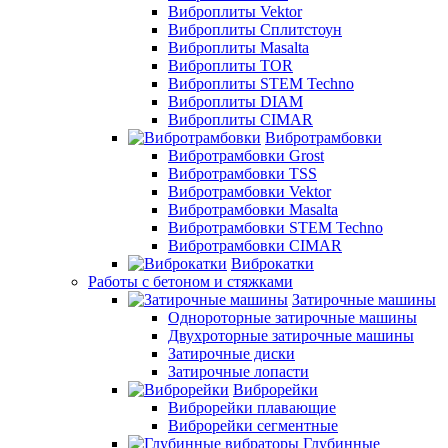
Виброплиты Vektor
Виброплиты Сплитстоун
Виброплиты Masalta
Виброплиты TOR
Виброплиты STEM Techno
Виброплиты DIAM
Виброплиты CIMAR
Вибротрамбовки
Вибротрамбовки Grost
Вибротрамбовки TSS
Вибротрамбовки Vektor
Вибротрамбовки Masalta
Вибротрамбовки STEM Techno
Вибротрамбовки CIMAR
Виброкатки
Работы с бетоном и стяжками
Затирочные машины
Однороторные затирочные машины
Двухроторные затирочные машины
Затирочные диски
Затирочные лопасти
Виброрейки
Виброрейки плавающие
Виброрейки сегментные
Глубинные