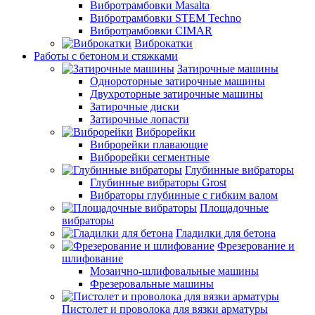
Вибротрамбовки Masalta
Вибротрамбовки STEM Techno
Вибротрамбовки CIMAR
Виброкатки
Работы с бетоном и стяжками
Затирочные машины
Однороторные затирочные машины
Двухроторные затирочные машины
Затирочные диски
Затирочные лопасти
Виброрейки
Виброрейки плавающие
Виброрейки сегментные
Глубинные вибраторы
Глубинные вибраторы Grost
Вибраторы глубинные с гибким валом
Площадочные
вибраторы
Гладилки для бетона
Фрезерование и
шлифование
Мозаично-шлифовальные машины
Фрезеровальные машины
Пистолет и проволока для вязки арматуры