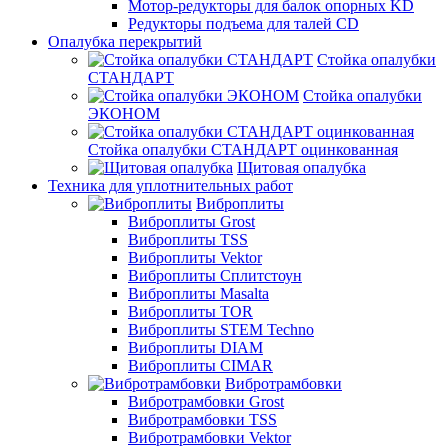
Мотор-редукторы для балок опорных KD
Редукторы подъема для талей CD
Опалубка перекрытий
Стойка опалубки
СТАНДАРТ
Стойка опалубки
ЭКОНОМ
Стойка опалубки СТАНДАРТ оцинкованная
Щитовая опалубка
Техника для уплотнительных работ
Виброплиты
Виброплиты Grost
Виброплиты TSS
Виброплиты Vektor
Виброплиты Сплитстоун
Виброплиты Masalta
Виброплиты TOR
Виброплиты STEM Techno
Виброплиты DIAM
Виброплиты CIMAR
Вибротрамбовки
Вибротрамбовки Grost
Вибротрамбовки TSS
Вибротрамбовки Vektor