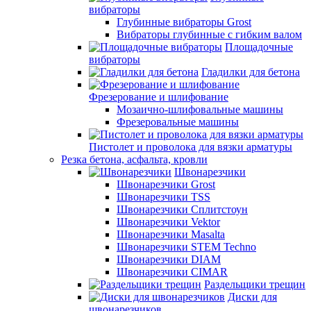
вибраторы
Глубинные вибраторы Grost
Вибраторы глубинные с гибким валом
Площадочные
вибраторы
Гладилки для бетона
Фрезерование и шлифование
Мозаично-шлифовальные машины
Фрезеровальные машины
Пистолет и проволока для вязки арматуры
Резка бетона, асфальта, кровли
Швонарезчики
Швонарезчики Grost
Швонарезчики TSS
Швонарезчики Сплитстоун
Швонарезчики Vektor
Швонарезчики Masalta
Швонарезчики STEM Techno
Швонарезчики DIAM
Швонарезчики CIMAR
Раздельщики трещин
Диски для
швонарезчиков