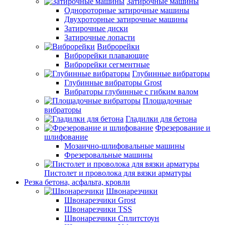
Затирочные машины
Однороторные затирочные машины
Двухроторные затирочные машины
Затирочные диски
Затирочные лопасти
Виброрейки
Виброрейки плавающие
Виброрейки сегментные
Глубинные вибраторы
Глубинные вибраторы Grost
Вибраторы глубинные с гибким валом
Площадочные
вибраторы
Гладилки для бетона
Фрезерование и
шлифование
Мозаично-шлифовальные машины
Фрезеровальные машины
Пистолет и проволока для вязки арматуры
Резка бетона, асфальта, кровли
Швонарезчики
Швонарезчики Grost
Швонарезчики TSS
Швонарезчики Сплитстоун