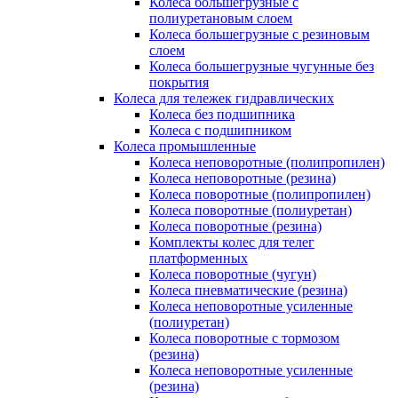
Колеса большегрузные с
полиуретановым слоем
Колеса большегрузные с резиновым
слоем
Колеса большегрузные чугунные без
покрытия
Колеса для тележек гидравлических
Колеса без подшипника
Колеса с подшипником
Колеса промышленные
Колеса неповоротные (полипропилен)
Колеса неповоротные (резина)
Колеса поворотные (полипропилен)
Колеса поворотные (полиуретан)
Колеса поворотные (резина)
Комплекты колес для телег
платформенных
Колеса поворотные (чугун)
Колеса пневматические (резина)
Колеса неповоротные усиленные
(полиуретан)
Колеса поворотные c тормозом
(резина)
Колеса неповоротные усиленные
(резина)