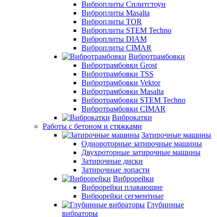
Виброплиты Сплитстоун
Виброплиты Masalta
Виброплиты TOR
Виброплиты STEM Techno
Виброплиты DIAM
Виброплиты CIMAR
Вибротрамбовки
Вибротрамбовки Grost
Вибротрамбовки TSS
Вибротрамбовки Vektor
Вибротрамбовки Masalta
Вибротрамбовки STEM Techno
Вибротрамбовки CIMAR
Виброкатки
Работы с бетоном и стяжками
Затирочные машины
Однороторные затирочные машины
Двухроторные затирочные машины
Затирочные диски
Затирочные лопасти
Виброрейки
Виброрейки плавающие
Виброрейки сегментные
Глубинные
вибраторы