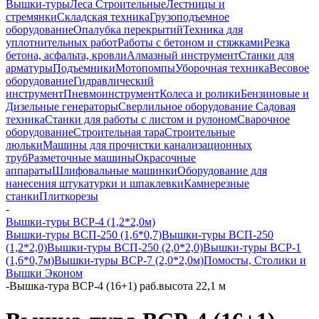
Вышки-туры
Леса Строительные
Лестницы и
стремянки
Складская техника
Грузоподъемное
оборудование
Опалубка перекрытий
Техника для
уплотнительных работ
Работы с бетоном и стяжками
Резка
бетона, асфальта, кровли
Алмазный инструмент
Станки для
арматуры
Подъемники
Мотопомпы
Уборочная техника
Весовое
оборудование
Гидравлический
инструмент
Пневмоинструмент
Колеса и ролики
Бензиновые и
Дизельные генераторы
Сверлильное оборудование
Садовая
техника
Станки для работы с листом и рулоном
Сварочное
оборудование
Строительная тара
Строительные
люльки
Машины для прочистки канализационных
труб
Разметочные машины
Окрасочные
аппараты
Шлифовальные машинки
Оборудование для
нанесения штукатурки и шпаклевки
Камнерезные
станки
Плиткорезы
-
Вышки-туры ВСР-4 (1,2*2,0м)
Вышки-туры ВСП-250 (1,6*0,7)
Вышки-туры ВСП-250
(1,2*2,0)
Вышки-туры ВСП-250 (2,0*2,0)
Вышки-туры ВСР-1
(1,6*0,7м)
Вышки-туры ВСР-7 (2,0*2,0м)
Помосты, Столики и
Вышки Эконом
-
Вышка-тура ВСР-4 (16+1) раб.высота 22,1 м