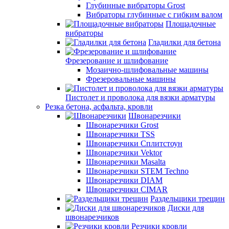
Глубинные вибраторы Grost
Вибраторы глубинные с гибким валом
Площадочные
вибраторы
Гладилки для бетона
Фрезерование и шлифование
Мозаично-шлифовальные машины
Фрезеровальные машины
Пистолет и проволока для вязки арматуры
Резка бетона, асфальта, кровли
Швонарезчики
Швонарезчики Grost
Швонарезчики TSS
Швонарезчики Сплитстоун
Швонарезчики Vektor
Швонарезчики Masalta
Швонарезчики STEM Techno
Швонарезчики DIAM
Швонарезчики CIMAR
Раздельщики трещин
Диски для
швонарезчиков
Резчики кровли