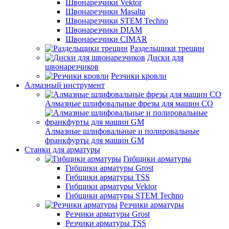
Швонарезчики Vektor
Швонарезчики Masalta
Швонарезчики STEM Techno
Швонарезчики DIAM
Швонарезчики CIMAR
Раздельщики трещин
Диски для
швонарезчиков
Резчики кровли
Алмазный инструмент
Алмазные шлифовальные фрезы для машин СО
Алмазные шлифовальные и полировальные
франкфурты для машин GM
Станки для арматуры
Гибщики арматуры
Гибщики арматуры Grost
Гибщики арматуры TSS
Гибщики арматуры Vektor
Гибщики арматуры STEM Techno
Резчики арматуры
Резчики арматуры Grost
Резчики арматуры TSS