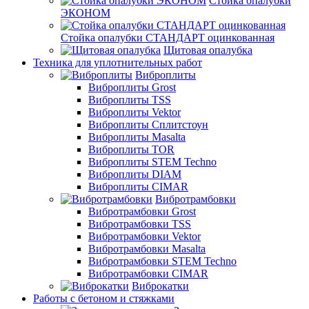
Стойка опалубки
ЭКОНОМ
Стойка опалубки СТАНДАРТ оцинкованная
Щитовая опалубка
Техника для уплотнительных работ
Виброплиты
Виброплиты Grost
Виброплиты TSS
Виброплиты Vektor
Виброплиты Сплитстоун
Виброплиты Masalta
Виброплиты TOR
Виброплиты STEM Techno
Виброплиты DIAM
Виброплиты CIMAR
Вибротрамбовки
Вибротрамбовки Grost
Вибротрамбовки TSS
Вибротрамбовки Vektor
Вибротрамбовки Masalta
Вибротрамбовки STEM Techno
Вибротрамбовки CIMAR
Виброкатки
Работы с бетоном и стяжками