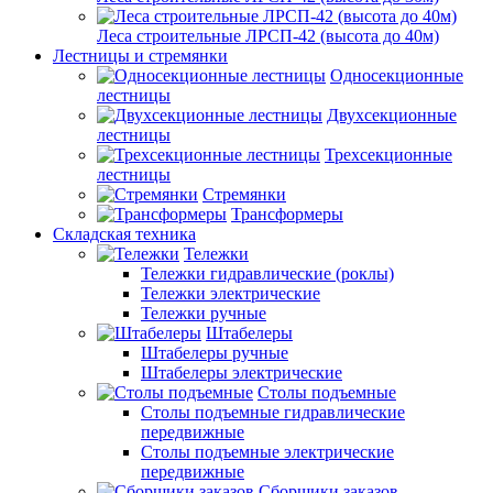
Леса строительные ЛРСП-42 (высота до 40м)
Лестницы и стремянки
Односекционные
лестницы
Двухсекционные
лестницы
Трехсекционные
лестницы
Стремянки
Трансформеры
Складская техника
Тележки
Тележки гидравлические (роклы)
Тележки электрические
Тележки ручные
Штабелеры
Штабелеры ручные
Штабелеры электрические
Столы подъемные
Столы подъемные гидравлические
передвижные
Столы подъемные электрические
передвижные
Сборщики заказов