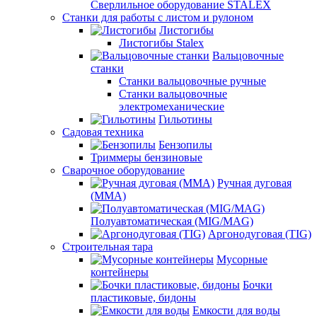
Сверлильное оборудование STALEX
Станки для работы с листом и рулоном
Листогибы
Листогибы Stalex
Вальцовочные
станки
Станки вальцовочные ручные
Станки вальцовочные
электромеханические
Гильотины
Садовая техника
Бензопилы
Триммеры бензиновые
Сварочное оборудование
Ручная дуговая
(MMA)
Полуавтоматическая (MIG/MAG)
Аргонодуговая (TIG)
Строительная тара
Мусорные
контейнеры
Бочки
пластиковые, бидоны
Емкости для воды