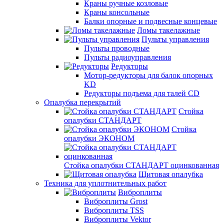
Краны ручные козловые
Краны консольные
Балки опорные и подвесные концевые
Ломы такелажные
Пульты управления
Пульты проводные
Пульты радиоуправления
Редукторы
Мотор-редукторы для балок опорных
KD
Редукторы подъема для талей CD
Опалубка перекрытий
Стойка
опалубки СТАНДАРТ
Стойка
опалубки ЭКОНОМ
Стойка опалубки СТАНДАРТ оцинкованная
Щитовая опалубка
Техника для уплотнительных работ
Виброплиты
Виброплиты Grost
Виброплиты TSS
Виброплиты Vektor