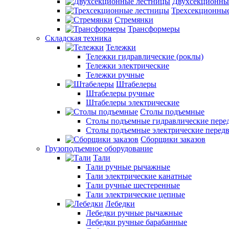
Двухсекционны
Трехсекционны
Стремянки
Трансформеры
Складская техника
Тележки
Тележки гидравлические (роклы)
Тележки электрические
Тележки ручные
Штабелеры
Штабелеры ручные
Штабелеры электрические
Столы подъемные
Столы подъемные гидравлические пер
Столы подъемные электрические перед
Сборщики заказов
Грузоподъемное оборудование
Тали
Тали ручные рычажные
Тали электрические канатные
Тали ручные шестеренные
Тали электрические цепные
Лебедки
Лебедки ручные рычажные
Лебедки ручные барабанные