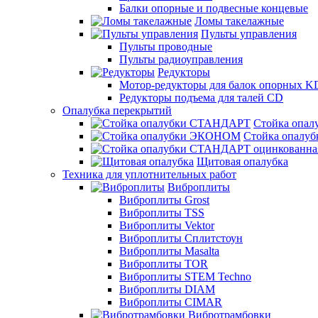
Балки опорные и подвесные концевые
Ломы такелажные
Пульты управления
Пульты проводные
Пульты радиоуправления
Редукторы
Мотор-редукторы для балок опорных K
Редукторы подъема для талей CD
Опалубка перекрытий
Стойка опа
Стойка опал
Щитовая опалубка
Техника для уплотнительных работ
Виброплиты
Виброплиты Grost
Виброплиты TSS
Виброплиты Vektor
Виброплиты Сплитстоун
Виброплиты Masalta
Виброплиты TOR
Виброплиты STEM Techno
Виброплиты DIAM
Виброплиты CIMAR
Вибротрамбовки