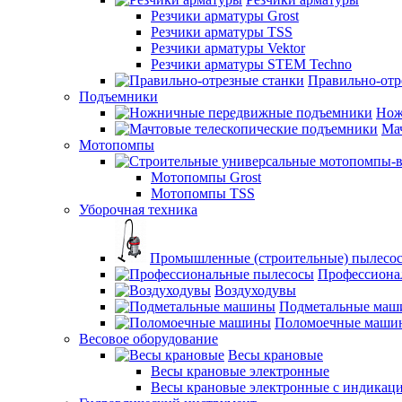
Резчики арматуры Grost
Резчики арматуры TSS
Резчики арматуры Vektor
Резчики арматуры STEM Techno
Правильно-отр
Подъемники
Нож
Ма
Мотопомпы
Мотопомпы Grost
Мотопомпы TSS
Уборочная техника
Промышленные (строительные) пылесо
Профессиона
Воздуходувы
Подметальные ма
Поломоечные маши
Весовое оборудование
Весы крановые
Весы крановые электронные
Весы крановые электронные с индикаци