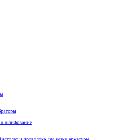
ры
браторы
 и шлифование
Пистолет и проволока для вязки арматуры