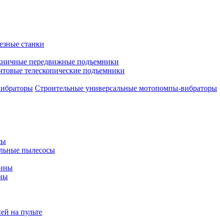
езные станки
ничные передвижные подъемники
чтовые телескопические подъемники
Строительные универсальные мотопомпы-вибраторы
сы
льные пылесосы
шины
ны
ей на пульте