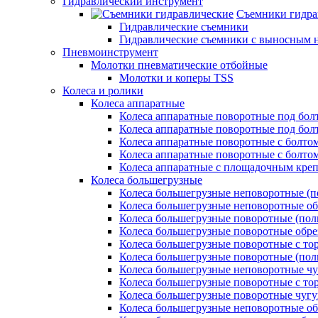
Гидравлический инструмент
Съемники гидра
Гидравлические съемники
Гидравлические cъемники с выносным 
Пневмоинструмент
Молотки пневматические отбойные
Молотки и коперы TSS
Колеса и ролики
Колеса аппаратные
Колеса аппаратные поворотные под бол
Колеса аппаратные поворотные под болт
Колеса аппаратные поворотные с болто
Колеса аппаратные поворотные с болтом
Колеса аппаратные с площадочным кре
Колеса большегрузные
Колеса большегрузные неповоротные (п
Колеса большегрузные неповоротные о
Колеса большегрузные поворотные (пол
Колеса большегрузные поворотные обр
Колеса большегрузные поворотные с то
Колеса большегрузные поворотные (по
Колеса большегрузные неповоротные ч
Колеса большегрузные поворотные с то
Колеса большегрузные поворотные чуг
Колеса большегрузные неповоротные о