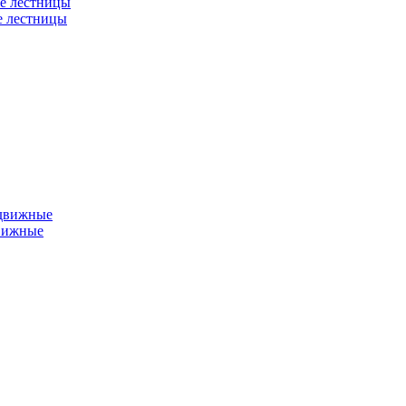
е лестницы
е лестницы
едвижные
вижные