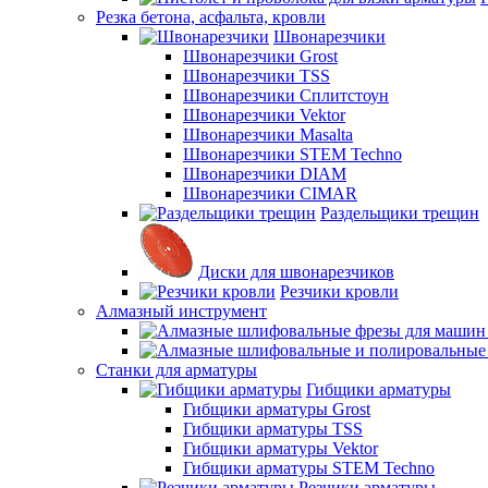
Резка бетона, асфальта, кровли
Швонарезчики
Швонарезчики Grost
Швонарезчики TSS
Швонарезчики Сплитстоун
Швонарезчики Vektor
Швонарезчики Masalta
Швонарезчики STEM Techno
Швонарезчики DIAM
Швонарезчики CIMAR
Раздельщики трещин
Диски для швонарезчиков
Резчики кровли
Алмазный инструмент
Станки для арматуры
Гибщики арматуры
Гибщики арматуры Grost
Гибщики арматуры TSS
Гибщики арматуры Vektor
Гибщики арматуры STEM Techno
Резчики арматуры