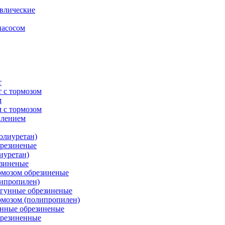
влические
насосом
т
 с тормозом
м
 с тормозом
плением
олиуретан)
брезиненые
иуретан)
езиненые
рмозом обрезиненые
липропилен)
угунные обрезиненые
рмозом (полипропилен)
унные обрезиненые
брезиненные