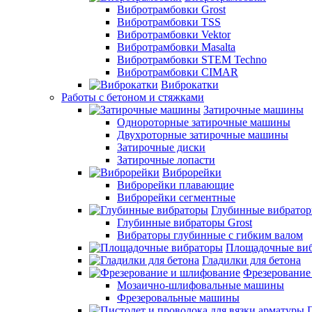
Вибротрамбовки Grost
Вибротрамбовки TSS
Вибротрамбовки Vektor
Вибротрамбовки Masalta
Вибротрамбовки STEM Techno
Вибротрамбовки CIMAR
Виброкатки
Работы с бетоном и стяжками
Затирочные машины
Однороторные затирочные машины
Двухроторные затирочные машины
Затирочные диски
Затирочные лопасти
Виброрейки
Виброрейки плавающие
Виброрейки сегментные
Глубинные вибрато
Глубинные вибраторы Grost
Вибраторы глубинные с гибким валом
Площадочные ви
Гладилки для бетона
Фрезерование
Мозаично-шлифовальные машины
Фрезеровальные машины