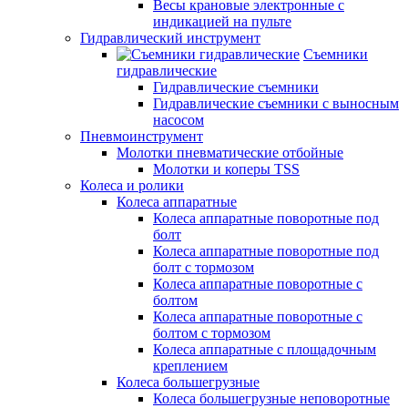
Весы крановые электронные с
индикацией на пульте
Гидравлический инструмент
Съемники
гидравлические
Гидравлические съемники
Гидравлические cъемники с выносным
насосом
Пневмоинструмент
Молотки пневматические отбойные
Молотки и коперы TSS
Колеса и ролики
Колеса аппаратные
Колеса аппаратные поворотные под
болт
Колеса аппаратные поворотные под
болт с тормозом
Колеса аппаратные поворотные с
болтом
Колеса аппаратные поворотные с
болтом с тормозом
Колеса аппаратные с площадочным
креплением
Колеса большегрузные
Колеса большегрузные неповоротные