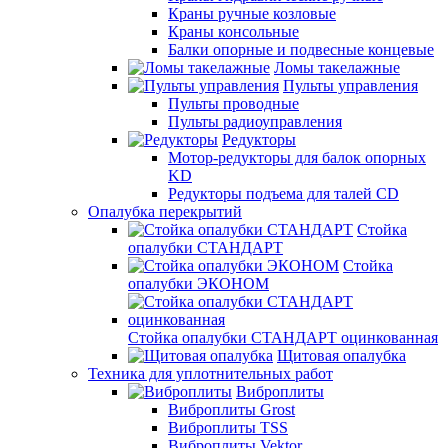
Краны ручные козловые
Краны консольные
Балки опорные и подвесные концевые
Ломы такелажные
Пульты управления
Пульты проводные
Пульты радиоуправления
Редукторы
Мотор-редукторы для балок опорных
KD
Редукторы подъема для талей CD
Опалубка перекрытий
Стойка
опалубки СТАНДАРТ
Стойка
опалубки ЭКОНОМ
Стойка опалубки СТАНДАРТ оцинкованная
Щитовая опалубка
Техника для уплотнительных работ
Виброплиты
Виброплиты Grost
Виброплиты TSS
Виброплиты Vektor