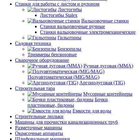
Станки для работы с листом и рулоном
Листогибы
Листогибы Stalex
Вальцовочные станки
Станки вальцовочные ручные
Станки вальцовочные электромеханические
Гильотины
Садовая техника
Бензопилы
Триммеры бензиновые
Сварочное оборудование
Ручная дуговая (MMA)
Полуавтоматическая (MIG/MAG)
Аргонодуговая (TIG)
Строительная тара
Мусорные контейнеры
Бочки
пластиковые, бидоны
Емкости для воды
Строительные люльки
Машины для прочистки канализационных труб
Разметочные машины
Окрасочные аппараты
Шлифовальные машинки