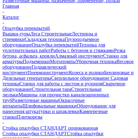
Разметочные машины: назначение, применение, польза
Главная
-
Каталог
-
Опалубка перекрытий
Вышки-туры
Леса Строительные
Лестницы и
стремянки
Складская техника
Грузоподъемное
оборудование
Опалубка перекрытий
Техника для
уплотнительных работ
Работы с бетоном и стяжками
Резка
бетона, асфальта, кровли
Алмазный инструмент
Станки для
арматуры
Подъемники
Мотопомпы
Уборочная техника
Весовое
оборудование
Гидравлический
инструмент
Пневмоинструмент
Колеса и ролики
Бензиновые и
Дизельные генераторы
Сверлильное оборудование
Садовая
техника
Станки для работы с листом и рулоном
Сварочное
оборудование
Строительная тара
Строительные
люльки
Машины для прочистки канализационных
труб
Разметочные машины
Окрасочные
аппараты
Шлифовальные машинки
Оборудование для
нанесения штукатурки и шпаклевки
Камнерезные
станки
Плиткорезы
-
Стойка опалубки СТАНДАРТ оцинкованная
Стойка опалубки СТАНДАРТ
Стойка опалубки