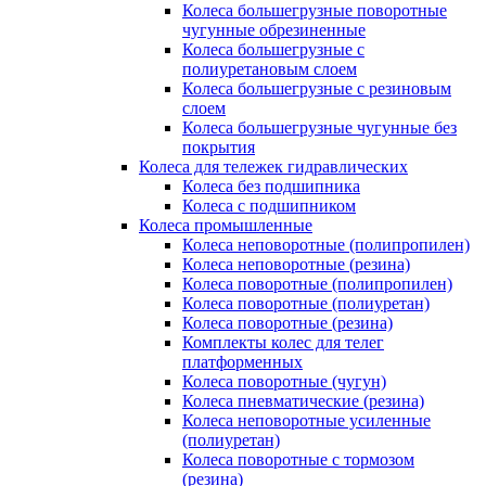
Колеса большегрузные поворотные
чугунные обрезиненные
Колеса большегрузные с
полиуретановым слоем
Колеса большегрузные с резиновым
слоем
Колеса большегрузные чугунные без
покрытия
Колеса для тележек гидравлических
Колеса без подшипника
Колеса с подшипником
Колеса промышленные
Колеса неповоротные (полипропилен)
Колеса неповоротные (резина)
Колеса поворотные (полипропилен)
Колеса поворотные (полиуретан)
Колеса поворотные (резина)
Комплекты колес для телег
платформенных
Колеса поворотные (чугун)
Колеса пневматические (резина)
Колеса неповоротные усиленные
(полиуретан)
Колеса поворотные c тормозом
(резина)