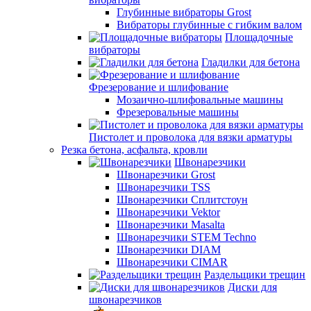
Глубинные вибраторы Grost
Вибраторы глубинные с гибким валом
Площадочные
вибраторы
Гладилки для бетона
Фрезерование и шлифование
Мозаично-шлифовальные машины
Фрезеровальные машины
Пистолет и проволока для вязки арматуры
Резка бетона, асфальта, кровли
Швонарезчики
Швонарезчики Grost
Швонарезчики TSS
Швонарезчики Сплитстоун
Швонарезчики Vektor
Швонарезчики Masalta
Швонарезчики STEM Techno
Швонарезчики DIAM
Швонарезчики CIMAR
Раздельщики трещин
Диски для
швонарезчиков