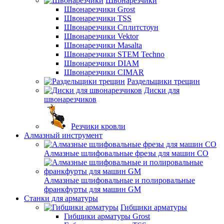
Швонарезчики
Швонарезчики Grost
Швонарезчики TSS
Швонарезчики Сплитстоун
Швонарезчики Vektor
Швонарезчики Masalta
Швонарезчики STEM Techno
Швонарезчики DIAM
Швонарезчики CIMAR
Раздельщики трещин
Диски для
швонарезчиков
Резчики кровли
Алмазный инструмент
Алмазные шлифовальные фрезы для машин СО
Алмазные шлифовальные и полировальные
франкфурты для машин GM
Станки для арматуры
Гибщики арматуры
Гибщики арматуры Grost