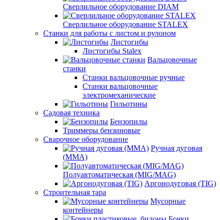
Сверлильное оборудование DIAM
Сверлильное оборудование STALEX
Станки для работы с листом и рулоном
Листогибы
Листогибы Stalex
Вальцовочные
станки
Станки вальцовочные ручные
Станки вальцовочные
электромеханические
Гильотины
Садовая техника
Бензопилы
Триммеры бензиновые
Сварочное оборудование
Ручная дуговая
(MMA)
Полуавтоматическая (MIG/MAG)
Аргонодуговая (TIG)
Строительная тара
Мусорные
контейнеры
Бочки