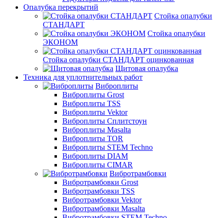
Опалубка перекрытий
Стойка опалубки
СТАНДАРТ
Стойка опалубки
ЭКОНОМ
Стойка опалубки СТАНДАРТ оцинкованная
Щитовая опалубка
Техника для уплотнительных работ
Виброплиты
Виброплиты Grost
Виброплиты TSS
Виброплиты Vektor
Виброплиты Сплитстоун
Виброплиты Masalta
Виброплиты TOR
Виброплиты STEM Techno
Виброплиты DIAM
Виброплиты CIMAR
Вибротрамбовки
Вибротрамбовки Grost
Вибротрамбовки TSS
Вибротрамбовки Vektor
Вибротрамбовки Masalta
Вибротрамбовки STEM Techno