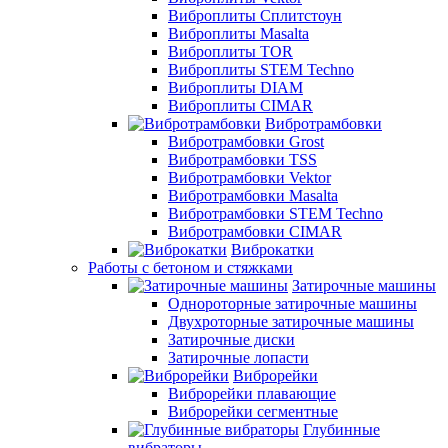
Виброплиты Сплитстоун
Виброплиты Masalta
Виброплиты TOR
Виброплиты STEM Techno
Виброплиты DIAM
Виброплиты CIMAR
Вибротрамбовки
Вибротрамбовки Grost
Вибротрамбовки TSS
Вибротрамбовки Vektor
Вибротрамбовки Masalta
Вибротрамбовки STEM Techno
Вибротрамбовки CIMAR
Виброкатки
Работы с бетоном и стяжками
Затирочные машины
Однороторные затирочные машины
Двухроторные затирочные машины
Затирочные диски
Затирочные лопасти
Виброрейки
Виброрейки плавающие
Виброрейки сегментные
Глубинные
вибраторы