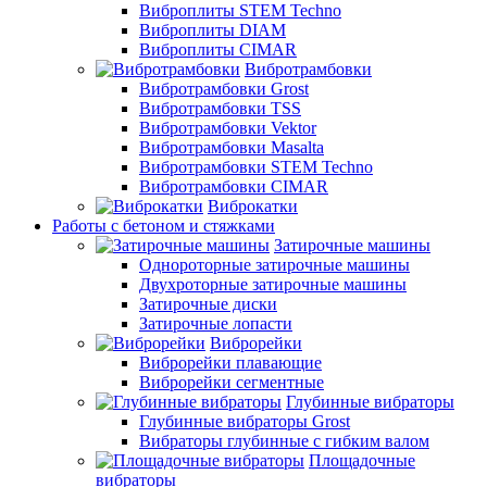
Виброплиты STEM Techno
Виброплиты DIAM
Виброплиты CIMAR
Вибротрамбовки
Вибротрамбовки Grost
Вибротрамбовки TSS
Вибротрамбовки Vektor
Вибротрамбовки Masalta
Вибротрамбовки STEM Techno
Вибротрамбовки CIMAR
Виброкатки
Работы с бетоном и стяжками
Затирочные машины
Однороторные затирочные машины
Двухроторные затирочные машины
Затирочные диски
Затирочные лопасти
Виброрейки
Виброрейки плавающие
Виброрейки сегментные
Глубинные вибраторы
Глубинные вибраторы Grost
Вибраторы глубинные с гибким валом
Площадочные
вибраторы