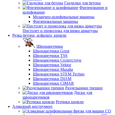
Гладилки для бетона
Фрезерование и
шлифование
Мозаично-шлифовальные машины
Фрезеровальные машины
Пистолет и проволока для вязки арматуры
Резка бетона, асфальта, кровли
Швонарезчики
Швонарезчики Grost
Швонарезчики TSS
Швонарезчики Сплитстоун
Швонарезчики Vektor
Швонарезчики Masalta
Швонарезчики STEM Techno
Швонарезчики DIAM
Швонарезчики CIMAR
Раздельщики трещин
Диски для
швонарезчиков
Резчики кровли
Алмазный инструмент