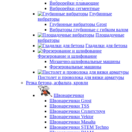
Виброрейки плавающие
Виброрейки сегментные
Глубинные
вибраторы
Глубинные вибраторы Grost
Вибраторы глубинные с гибким валом
Площадочные
вибраторы
Гладилки для бетона
Фрезерование и шлифование
Мозаично-шлифовальные машины
Фрезеровальные машины
Пистолет и проволока для вязки арматуры
Резка бетона, асфальта, кровли
Швонарезчики
Швонарезчики Grost
Швонарезчики TSS
Швонарезчики Сплитстоун
Швонарезчики Vektor
Швонарезчики Masalta
Швонарезчики STEM Techno