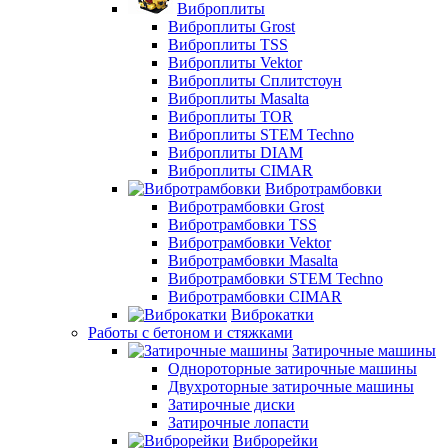
Виброплиты
Виброплиты Grost
Виброплиты TSS
Виброплиты Vektor
Виброплиты Сплитстоун
Виброплиты Masalta
Виброплиты TOR
Виброплиты STEM Techno
Виброплиты DIAM
Виброплиты CIMAR
Вибротрамбовки
Вибротрамбовки Grost
Вибротрамбовки TSS
Вибротрамбовки Vektor
Вибротрамбовки Masalta
Вибротрамбовки STEM Techno
Вибротрамбовки CIMAR
Виброкатки
Работы с бетоном и стяжками
Затирочные машины
Однороторные затирочные машины
Двухроторные затирочные машины
Затирочные диски
Затирочные лопасти
Виброрейки