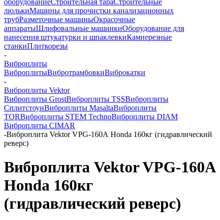
оборудование
Строительная тара
Строительные
люльки
Машины для прочистки канализационных
труб
Разметочные машины
Окрасочные
аппараты
Шлифовальные машинки
Оборудование для
нанесения штукатурки и шпаклевки
Камнерезные
станки
Плиткорезы
-
Виброплиты
Виброплиты
Вибротрамбовки
Виброкатки
-
Виброплиты Vektor
Виброплиты Grost
Виброплиты TSS
Виброплиты
Сплитстоун
Виброплиты Masalta
Виброплиты
TOR
Виброплиты STEM Techno
Виброплиты DIAM
Виброплиты CIMAR
-
Виброплита Vektor VPG-160А Honda 160кг (гидравлический
реверс)
Виброплита Vektor VPG-160А
Honda 160кг
(гидравлический реверс)