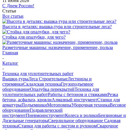
11 июня 2026
С Днем России!
Статьи
Все статьи
Высота в деталях: вышка-тура или строительные леса?
Стойка для опалубки, для чего?
Разметочные машины: назначение, применение, польза
Главная
-
Каталог
-
Техника для уплотнительных работ
Вышки-туры
Леса Строительные
Лестницы и
стремянки
Складская техника
Грузоподъемное
оборудование
Опалубка перекрытий
Техника для
уплотнительных работ
Работы с бетоном и стяжками
Резка
бетона, асфальта, кровли
Алмазный инструмент
Станки для
арматуры
Подъемники
Мотопомпы
Уборочная техника
Весовое
оборудование
Гидравлический
инструмент
Пневмоинструмент
Колеса и ролики
Бензиновые и
Дизельные генераторы
Сверлильное оборудование
Садовая
техника
Станки для работы с листом и рулоном
Сварочное