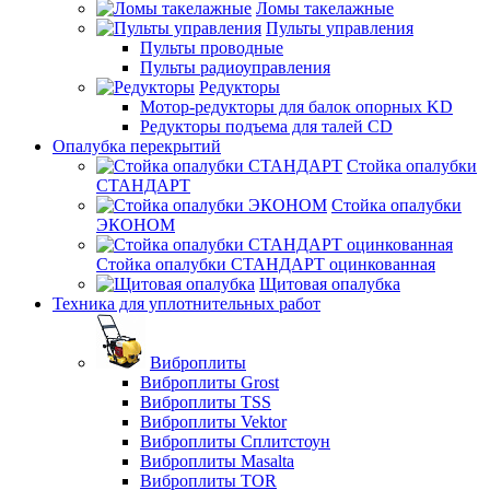
Ломы такелажные
Пульты управления
Пульты проводные
Пульты радиоуправления
Редукторы
Мотор-редукторы для балок опорных KD
Редукторы подъема для талей CD
Опалубка перекрытий
Стойка опалубки
СТАНДАРТ
Стойка опалубки
ЭКОНОМ
Стойка опалубки СТАНДАРТ оцинкованная
Щитовая опалубка
Техника для уплотнительных работ
Виброплиты
Виброплиты Grost
Виброплиты TSS
Виброплиты Vektor
Виброплиты Сплитстоун
Виброплиты Masalta
Виброплиты TOR