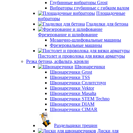
Глубинные вибраторы Grost
Вибраторы глубинные с гибким валом
Площадочные
вибраторы
Гладилки для бетона
Фрезерование и шлифование
Мозаично-шлифовальные машины
Фрезеровальные машины
Пистолет и проволока для вязки арматуры
Резка бетона, асфальта, кровли
Швонарезчики
Швонарезчики Grost
Швонарезчики TSS
Швонарезчики Сплитстоун
Швонарезчики Vektor
Швонарезчики Masalta
Швонарезчики STEM Techno
Швонарезчики DIAM
Швонарезчики CIMAR
Раздельщики трещин
Диски для