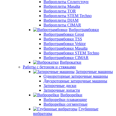
Виброплиты Сплитстоун
Виброплиты Masalta
Виброплиты TOR
Виброплиты STEM Techno
Виброплиты DIAM
Виброплиты CIMAR
Вибротрамбовки
Вибротрамбовки Grost
Вибротрамбовки TSS
Вибротрамбовки Vektor
Вибротрамбовки Masalta
Вибротрамбовки STEM Techno
Вибротрамбовки CIMAR
Виброкатки
Работы с бетоном и стяжками
Затирочные машины
Однороторные затирочные машины
Двухроторные затирочные машины
Затирочные диски
Затирочные лопасти
Виброрейки
Виброрейки плавающие
Виброрейки сегментные
Глубинные
вибраторы