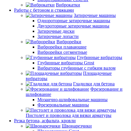
Виброкатки
Работы с бетоном и стяжками
Затирочные машины
Однороторные затирочные машины
Двухроторные затирочные машины
Затирочные диски
Затирочные лопасти
Виброрейки
Виброрейки плавающие
Виброрейки сегментные
Глубинные вибраторы
Глубинные вибраторы Grost
Вибраторы глубинные с гибким валом
Площадочные
вибраторы
Гладилки для бетона
Фрезерование и
шлифование
Мозаично-шлифовальные машины
Фрезеровальные машины
Пистолет и проволока для вязки арматуры
Резка бетона, асфальта, кровли
Швонарезчики