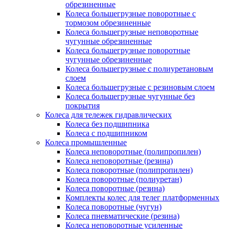
обрезиненные
Колеса большегрузные поворотные с
тормозом обрезиненные
Колеса большегрузные неповоротные
чугунные обрезиненные
Колеса большегрузные поворотные
чугунные обрезиненные
Колеса большегрузные с полиуретановым
слоем
Колеса большегрузные с резиновым слоем
Колеса большегрузные чугунные без
покрытия
Колеса для тележек гидравлических
Колеса без подшипника
Колеса с подшипником
Колеса промышленные
Колеса неповоротные (полипропилен)
Колеса неповоротные (резина)
Колеса поворотные (полипропилен)
Колеса поворотные (полиуретан)
Колеса поворотные (резина)
Комплекты колес для телег платформенных
Колеса поворотные (чугун)
Колеса пневматические (резина)
Колеса неповоротные усиленные