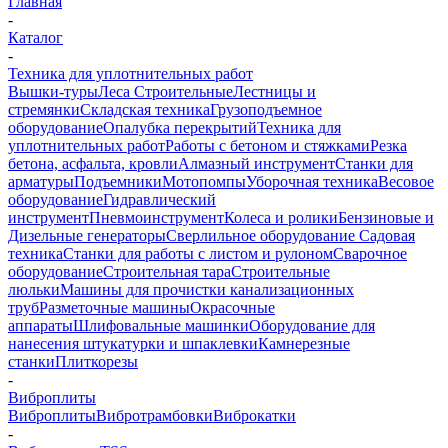
Главная
-
Каталог
-
Техника для уплотнительных работ
Вышки-туры
Леса Строительные
Лестницы и
стремянки
Складская техника
Грузоподъемное
оборудование
Опалубка перекрытий
Техника для
уплотнительных работ
Работы с бетоном и стяжками
Резка
бетона, асфальта, кровли
Алмазный инструмент
Станки для
арматуры
Подъемники
Мотопомпы
Уборочная техника
Весовое
оборудование
Гидравлический
инструмент
Пневмоинструмент
Колеса и ролики
Бензиновые и
Дизельные генераторы
Сверлильное оборудование
Садовая
техника
Станки для работы с листом и рулоном
Сварочное
оборудование
Строительная тара
Строительные
люльки
Машины для прочистки канализационных
труб
Разметочные машины
Окрасочные
аппараты
Шлифовальные машинки
Оборудование для
нанесения штукатурки и шпаклевки
Камнерезные
станки
Плиткорезы
-
Виброплиты
Виброплиты
Вибротрамбовки
Виброкатки
-