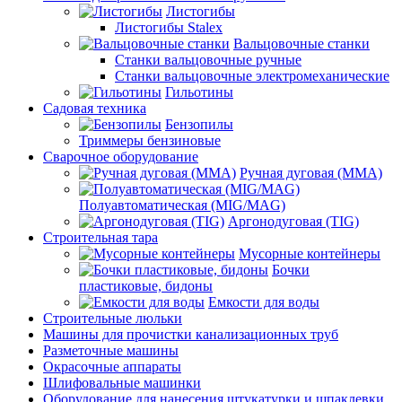
Листогибы
Листогибы Stalex
Вальцовочные станки
Станки вальцовочные ручные
Станки вальцовочные электромеханические
Гильотины
Садовая техника
Бензопилы
Триммеры бензиновые
Сварочное оборудование
Ручная дуговая (MMA)
Полуавтоматическая (MIG/MAG)
Аргонодуговая (TIG)
Строительная тара
Мусорные контейнеры
Бочки
пластиковые, бидоны
Емкости для воды
Строительные люльки
Машины для прочистки канализационных труб
Разметочные машины
Окрасочные аппараты
Шлифовальные машинки
Оборудование для нанесения штукатурки и шпаклевки