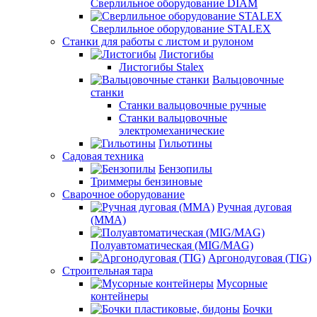
Сверлильное оборудование DIAM
Сверлильное оборудование STALEX
Станки для работы с листом и рулоном
Листогибы
Листогибы Stalex
Вальцовочные
станки
Станки вальцовочные ручные
Станки вальцовочные
электромеханические
Гильотины
Садовая техника
Бензопилы
Триммеры бензиновые
Сварочное оборудование
Ручная дуговая
(MMA)
Полуавтоматическая (MIG/MAG)
Аргонодуговая (TIG)
Строительная тара
Мусорные
контейнеры
Бочки