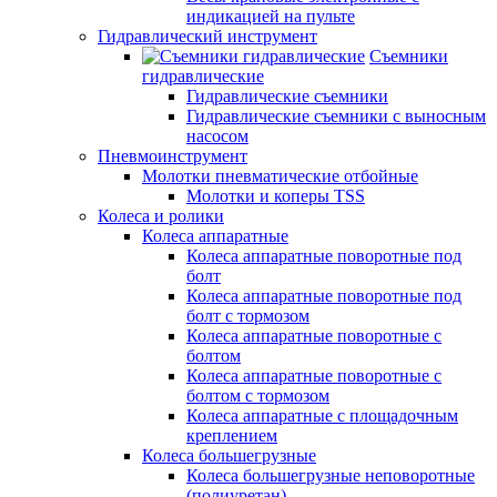
индикацией на пульте
Гидравлический инструмент
Съемники
гидравлические
Гидравлические съемники
Гидравлические cъемники с выносным
насосом
Пневмоинструмент
Молотки пневматические отбойные
Молотки и коперы TSS
Колеса и ролики
Колеса аппаратные
Колеса аппаратные поворотные под
болт
Колеса аппаратные поворотные под
болт с тормозом
Колеса аппаратные поворотные с
болтом
Колеса аппаратные поворотные с
болтом с тормозом
Колеса аппаратные с площадочным
креплением
Колеса большегрузные
Колеса большегрузные неповоротные
(полиуретан)