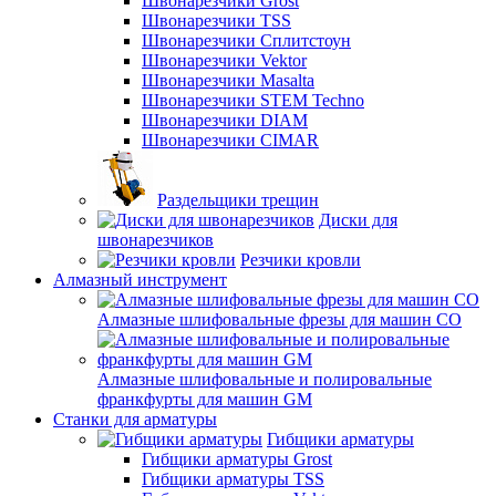
Швонарезчики Grost
Швонарезчики TSS
Швонарезчики Сплитстоун
Швонарезчики Vektor
Швонарезчики Masalta
Швонарезчики STEM Techno
Швонарезчики DIAM
Швонарезчики CIMAR
Раздельщики трещин
Диски для
швонарезчиков
Резчики кровли
Алмазный инструмент
Алмазные шлифовальные фрезы для машин СО
Алмазные шлифовальные и полировальные
франкфурты для машин GM
Станки для арматуры
Гибщики арматуры
Гибщики арматуры Grost
Гибщики арматуры TSS