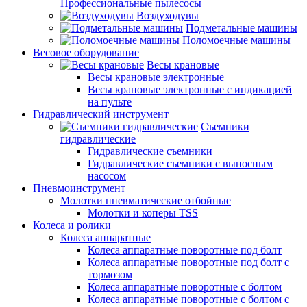
Профессиональные пылесосы
Воздуходувы
Подметальные машины
Поломоечные машины
Весовое оборудование
Весы крановые
Весы крановые электронные
Весы крановые электронные с индикацией
на пульте
Гидравлический инструмент
Съемники
гидравлические
Гидравлические съемники
Гидравлические cъемники с выносным
насосом
Пневмоинструмент
Молотки пневматические отбойные
Молотки и коперы TSS
Колеса и ролики
Колеса аппаратные
Колеса аппаратные поворотные под болт
Колеса аппаратные поворотные под болт с
тормозом
Колеса аппаратные поворотные с болтом
Колеса аппаратные поворотные с болтом с