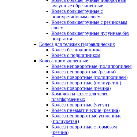
Колеса большегрузные поворотные
чугунные обрезиненные
Колеса большегрузные с
полиуретановым слоем
Колеса большегрузные с резиновым
слоем
Колеса большегрузные чугунные без
покрытия
Колеса для тележек гидравлических
Колеса без подшипника
Колеса с подшипником
Колеса промышленные
Колеса неповоротные (полипропилен)
Колеса неповоротные (резина)
Колеса поворотные (полипропилен)
Колеса поворотные (полиуретан)
Колеса поворотные (резина)
Комплекты колес для телег
платформенных
Колеса поворотные (чугун)
Колеса пневматические (резина)
Колеса неповоротные усиленные
(полиуретан)
Колеса поворотные c тормозом
(резина)