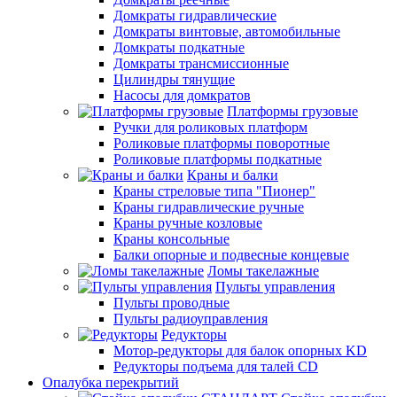
Домкраты гидравлические
Домкраты винтовые, автомобильные
Домкраты подкатные
Домкраты трансмиссионные
Цилиндры тянущие
Насосы для домкратов
Платформы грузовые
Ручки для роликовых платформ
Роликовые платформы поворотные
Роликовые платформы подкатные
Краны и балки
Краны стреловые типа "Пионер"
Краны гидравлические ручные
Краны ручные козловые
Краны консольные
Балки опорные и подвесные концевые
Ломы такелажные
Пульты управления
Пульты проводные
Пульты радиоуправления
Редукторы
Мотор-редукторы для балок опорных KD
Редукторы подъема для талей CD
Опалубка перекрытий