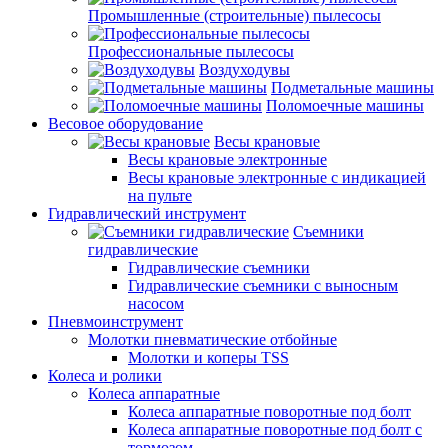
Промышленные (строительные) пылесосы
Профессиональные пылесосы
Воздуходувы
Подметальные машины
Поломоечные машины
Весовое оборудование
Весы крановые
Весы крановые электронные
Весы крановые электронные с индикацией
на пульте
Гидравлический инструмент
Съемники
гидравлические
Гидравлические съемники
Гидравлические cъемники с выносным
насосом
Пневмоинструмент
Молотки пневматические отбойные
Молотки и коперы TSS
Колеса и ролики
Колеса аппаратные
Колеса аппаратные поворотные под болт
Колеса аппаратные поворотные под болт с
тормозом