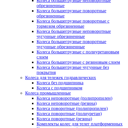
Колеса большегрузные неповоротные
обрезиненные
Колеса большегрузные поворотные
обрезиненные
Колеса большегрузные поворотные с
тормозом обрезиненные
Колеса большегрузные неповоротные
чугунные обрезиненные
Колеса большегрузные поворотные
чугунные обрезиненные
Колеса большегрузные с полиуретановым
слоем
Колеса большегрузные с резиновым слоем
Колеса большегрузные чугунные без
покрытия
Колеса для тележек гидравлических
Колеса без подшипника
Колеса с подшипником
Колеса промышленные
Колеса неповоротные (полипропилен)
Колеса неповоротные (резина)
Колеса поворотные (полипропилен)
Колеса поворотные (полиуретан)
Колеса поворотные (резина)
Комплекты колес для телег платформенных