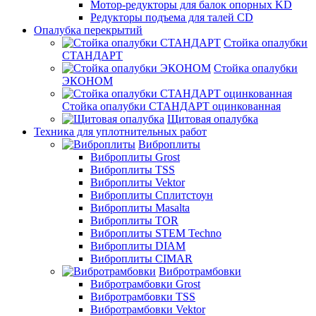
Мотор-редукторы для балок опорных KD
Редукторы подъема для талей CD
Опалубка перекрытий
Стойка опалубки
СТАНДАРТ
Стойка опалубки
ЭКОНОМ
Стойка опалубки СТАНДАРТ оцинкованная
Щитовая опалубка
Техника для уплотнительных работ
Виброплиты
Виброплиты Grost
Виброплиты TSS
Виброплиты Vektor
Виброплиты Сплитстоун
Виброплиты Masalta
Виброплиты TOR
Виброплиты STEM Techno
Виброплиты DIAM
Виброплиты CIMAR
Вибротрамбовки
Вибротрамбовки Grost
Вибротрамбовки TSS
Вибротрамбовки Vektor