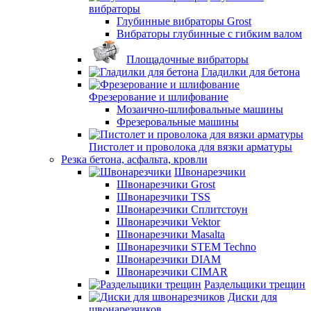
вибраторы
Глубинные вибраторы Grost
Вибраторы глубинные с гибким валом
Площадочные вибраторы
Гладилки для бетона
Фрезерование и шлифование
Мозаично-шлифовальные машины
Фрезеровальные машины
Пистолет и проволока для вязки арматуры
Резка бетона, асфальта, кровли
Швонарезчики
Швонарезчики Grost
Швонарезчики TSS
Швонарезчики Сплитстоун
Швонарезчики Vektor
Швонарезчики Masalta
Швонарезчики STEM Techno
Швонарезчики DIAM
Швонарезчики CIMAR
Раздельщики трещин
Диски для
швонарезчиков