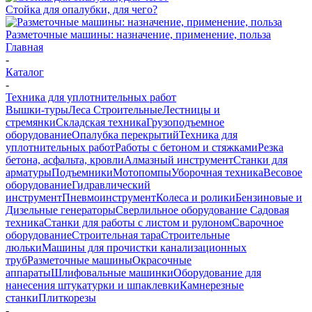
Стойка для опалубки, для чего?
Разметочные машины: назначение, применение, польза
Главная
-
Каталог
-
Техника для уплотнительных работ
Вышки-туры
Леса Строительные
Лестницы и
стремянки
Складская техника
Грузоподъемное
оборудование
Опалубка перекрытий
Техника для
уплотнительных работ
Работы с бетоном и стяжками
Резка
бетона, асфальта, кровли
Алмазный инструмент
Станки для
арматуры
Подъемники
Мотопомпы
Уборочная техника
Весовое
оборудование
Гидравлический
инструмент
Пневмоинструмент
Колеса и ролики
Бензиновые и
Дизельные генераторы
Сверлильное оборудование
Садовая
техника
Станки для работы с листом и рулоном
Сварочное
оборудование
Строительная тара
Строительные
люльки
Машины для прочистки канализационных
труб
Разметочные машины
Окрасочные
аппараты
Шлифовальные машинки
Оборудование для
нанесения штукатурки и шпаклевки
Камнерезные
станки
Плиткорезы
-