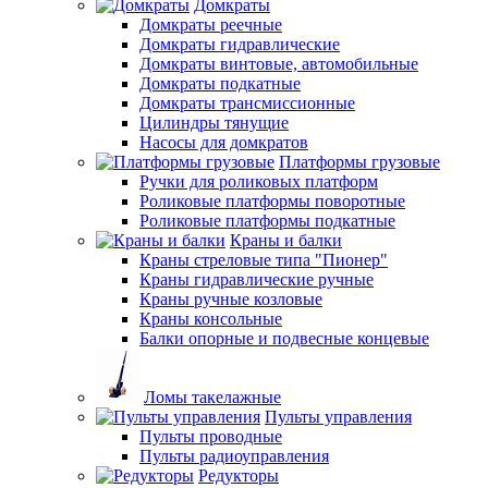
Домкраты
Домкраты реечные
Домкраты гидравлические
Домкраты винтовые, автомобильные
Домкраты подкатные
Домкраты трансмиссионные
Цилиндры тянущие
Насосы для домкратов
Платформы грузовые
Ручки для роликовых платформ
Роликовые платформы поворотные
Роликовые платформы подкатные
Краны и балки
Краны стреловые типа "Пионер"
Краны гидравлические ручные
Краны ручные козловые
Краны консольные
Балки опорные и подвесные концевые
Ломы такелажные
Пульты управления
Пульты проводные
Пульты радиоуправления
Редукторы