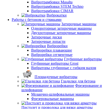
Вибротрамбовки Masalta
Вибротрамбовки STEM Techno
Вибротрамбовки CIMAR
Виброкатки
Работы с бетоном и стяжками
Затирочные машины
Однороторные затирочные машины
Двухроторные затирочные машины
Затирочные диски
Затирочные лопасти
Виброрейки
Виброрейки плавающие
Виброрейки сегментные
Глубинные вибраторы
Глубинные вибраторы Grost
Вибраторы глубинные с гибким валом
Площадочные вибраторы
Гладилки для бетона
Фрезерование и
шлифование
Мозаично-шлифовальные машины
Фрезеровальные машины
Пистолет и проволока для вязки арматуры