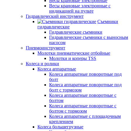
Весы крановые электронные
Весы крановые электронные с
индикацией на пульте
Гидравлический инструмент
Съемники
гидравлические
Гидравлические съемники
Гидравлические cъемники с выносным
насосом
Пневмоинструмент
Молотки пневматические отбойные
Молотки и коперы TSS
Колеса и ролики
Колеса аппаратные
Колеса аппаратные поворотные под
болт
Колеса аппаратные поворотные под
болт с тормозом
Колеса аппаратные поворотные с
болтом
Колеса аппаратные поворотные с
болтом с тормозом
Колеса аппаратные с площадочным
креплением
Колеса большегрузные