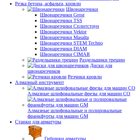
Резка бетона, асфальта, кровли
Швонарезчики
Швонарезчики Grost
Швонарезчики TSS
Швонарезчики Сплитстоун
Швонарезчики Vektor
Швонарезчики Masalta
Швонарезчики STEM Techno
Швонарезчики DIAM
Швонарезчики CIMAR
Раздельщики трещин
Диски для
швонарезчиков
Резчики кровли
Алмазный инструмент
Алмазные шлифовальные фрезы для машин СО
Алмазные шлифовальные и полировальные
франкфурты для машин GM
Станки для арматуры
Гибщики арматуры