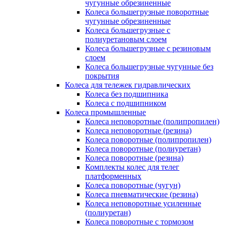
чугунные обрезиненные
Колеса большегрузные поворотные
чугунные обрезиненные
Колеса большегрузные с
полиуретановым слоем
Колеса большегрузные с резиновым
слоем
Колеса большегрузные чугунные без
покрытия
Колеса для тележек гидравлических
Колеса без подшипника
Колеса с подшипником
Колеса промышленные
Колеса неповоротные (полипропилен)
Колеса неповоротные (резина)
Колеса поворотные (полипропилен)
Колеса поворотные (полиуретан)
Колеса поворотные (резина)
Комплекты колес для телег
платформенных
Колеса поворотные (чугун)
Колеса пневматические (резина)
Колеса неповоротные усиленные
(полиуретан)
Колеса поворотные c тормозом