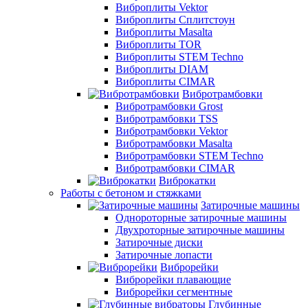
Виброплиты Vektor
Виброплиты Сплитстоун
Виброплиты Masalta
Виброплиты TOR
Виброплиты STEM Techno
Виброплиты DIAM
Виброплиты CIMAR
Вибротрамбовки
Вибротрамбовки Grost
Вибротрамбовки TSS
Вибротрамбовки Vektor
Вибротрамбовки Masalta
Вибротрамбовки STEM Techno
Вибротрамбовки CIMAR
Виброкатки
Работы с бетоном и стяжками
Затирочные машины
Однороторные затирочные машины
Двухроторные затирочные машины
Затирочные диски
Затирочные лопасти
Виброрейки
Виброрейки плавающие
Виброрейки сегментные
Глубинные