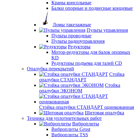
Краны консольные
Балки опорные и подвесные концевые
Ломы такелажные
Пульты управления
Пульты проводные
Пульты радиоуправления
Редукторы
Мотор-редукторы для балок опорных
KD
Редукторы подъема для талей CD
Опалубка перекрытий
Стойка
опалубки СТАНДАРТ
Стойка
опалубки ЭКОНОМ
Стойка опалубки СТАНДАРТ оцинкованная
Щитовая опалубка
Техника для уплотнительных работ
Виброплиты
Виброплиты Grost
Виброплиты TSS