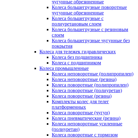
чугунные обрезиненные
Колеса большегрузные поворотные
чугунные обрезиненные
Колеса большегрузные с
полиуретановым слоем
Колеса большегрузные с резиновым
слоем
Колеса большегрузные чугунные без
покрытия
Колеса для тележек гидравлических
Колеса без подшипника
Колеса с подшипником
Колеса промышленные
Колеса неповоротные (полипропилен)
Колеса неповоротные (резина)
Колеса поворотные (полипропилен)
Колеса поворотные (полиуретан)
Колеса поворотные (резина)
Комплекты колес для телег
платформенных
Колеса поворотные (чугун)
Колеса пневматические (резина)
Колеса неповоротные усиленные
(полиуретан)
Колеса поворотные c тормозом