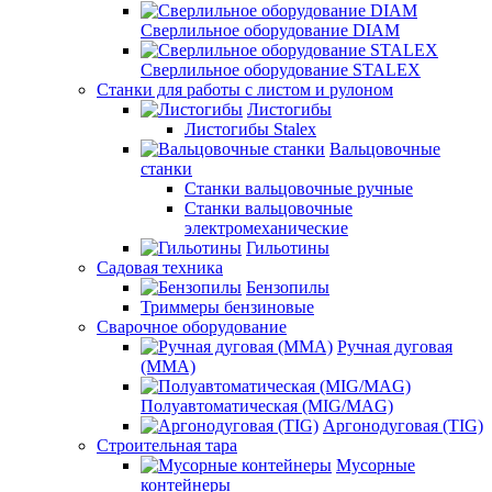
Сверлильное оборудование DIAM
Сверлильное оборудование STALEX
Станки для работы с листом и рулоном
Листогибы
Листогибы Stalex
Вальцовочные
станки
Станки вальцовочные ручные
Станки вальцовочные
электромеханические
Гильотины
Садовая техника
Бензопилы
Триммеры бензиновые
Сварочное оборудование
Ручная дуговая
(MMA)
Полуавтоматическая (MIG/MAG)
Аргонодуговая (TIG)
Строительная тара
Мусорные
контейнеры