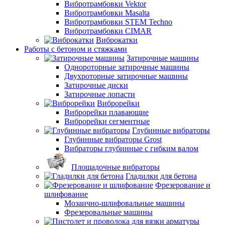
Вибротрамбовки Vektor
Вибротрамбовки Masalta
Вибротрамбовки STEM Techno
Вибротрамбовки CIMAR
Виброкатки
Работы с бетоном и стяжками
Затирочные машины
Однороторные затирочные машины
Двухроторные затирочные машины
Затирочные диски
Затирочные лопасти
Виброрейки
Виброрейки плавающие
Виброрейки сегментные
Глубинные вибраторы
Глубинные вибраторы Grost
Вибраторы глубинные с гибким валом
Площадочные вибраторы
Гладилки для бетона
Фрезерование и
шлифование
Мозаично-шлифовальные машины
Фрезеровальные машины