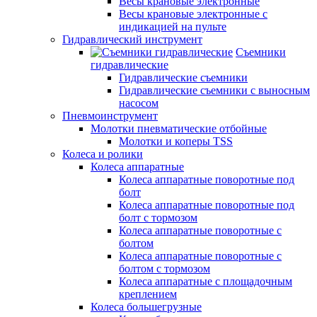
Весы крановые электронные
Весы крановые электронные с
индикацией на пульте
Гидравлический инструмент
Съемники
гидравлические
Гидравлические съемники
Гидравлические cъемники с выносным
насосом
Пневмоинструмент
Молотки пневматические отбойные
Молотки и коперы TSS
Колеса и ролики
Колеса аппаратные
Колеса аппаратные поворотные под
болт
Колеса аппаратные поворотные под
болт с тормозом
Колеса аппаратные поворотные с
болтом
Колеса аппаратные поворотные с
болтом с тормозом
Колеса аппаратные с площадочным
креплением
Колеса большегрузные