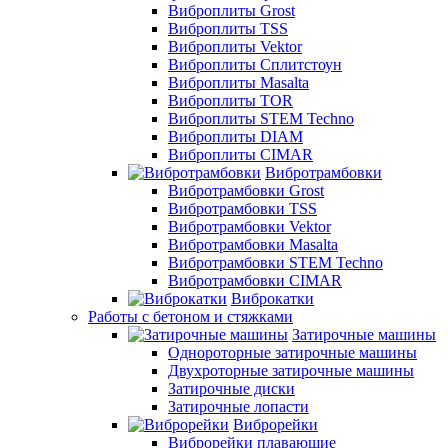
Виброплиты Grost
Виброплиты TSS
Виброплиты Vektor
Виброплиты Сплитстоун
Виброплиты Masalta
Виброплиты TOR
Виброплиты STEM Techno
Виброплиты DIAM
Виброплиты CIMAR
Вибротрамбовки
Вибротрамбовки Grost
Вибротрамбовки TSS
Вибротрамбовки Vektor
Вибротрамбовки Masalta
Вибротрамбовки STEM Techno
Вибротрамбовки CIMAR
Виброкатки
Работы с бетоном и стяжками
Затирочные машины
Однороторные затирочные машины
Двухроторные затирочные машины
Затирочные диски
Затирочные лопасти
Виброрейки
Виброрейки плавающие