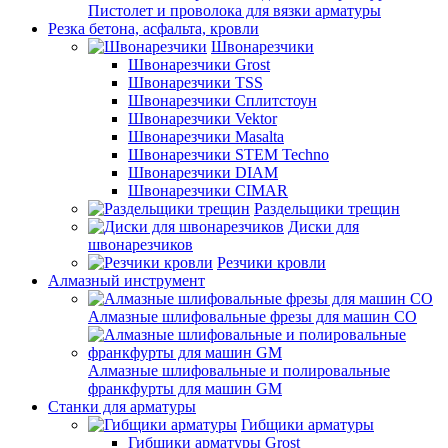
Пистолет и проволока для вязки арматуры
Резка бетона, асфальта, кровли
Швонарезчики
Швонарезчики Grost
Швонарезчики TSS
Швонарезчики Сплитстоун
Швонарезчики Vektor
Швонарезчики Masalta
Швонарезчики STEM Techno
Швонарезчики DIAM
Швонарезчики CIMAR
Раздельщики трещин
Диски для
швонарезчиков
Резчики кровли
Алмазный инструмент
Алмазные шлифовальные фрезы для машин СО
Алмазные шлифовальные и полировальные
франкфурты для машин GM
Станки для арматуры
Гибщики арматуры
Гибщики арматуры Grost