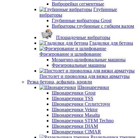
Виброрейки сегментные
Глубинные
вибраторы
Глубинные вибраторы Grost
Вибраторы глубинные с гибким валом
Площадочные вибраторы
Гладилки для бетона
Фрезерование и шлифование
Мозаично-шлифовальные машины
Фрезеровальные машины
Пистолет и проволока для вязки арматуры
Резка бетона, асфальта, кровли
Швонарезчики
Швонарезчики Grost
Швонарезчики TSS
Швонарезчики Сплитстоун
Швонарезчики Vektor
Швонарезчики Masalta
Швонарезчики STEM Techno
Швонарезчики DIAM
Швонарезчики CIMAR
Раздельщики трещин