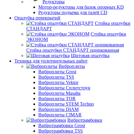
Редукторы
Мотор-редукторы для балок опорных KD
Редукторы подъема для талей CD
Опалубка перекрытий
Стойка опалубки
СТАНДАРТ
Стойка опалубки
ЭКОНОМ
Стойка опалубки СТАНДАРТ оцинкованная
Щитовая опалубка
Техника для уплотнительных работ
Виброплиты
Виброплиты Grost
Виброплиты TSS
Виброплиты Vektor
Виброплиты Сплитстоун
Виброплиты Masalta
Виброплиты TOR
Виброплиты STEM Techno
Виброплиты DIAM
Виброплиты CIMAR
Вибротрамбовки
Вибротрамбовки Grost
Вибротрамбовки TSS