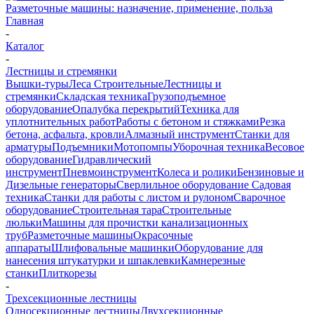
Разметочные машины: назначение, применение, польза
Главная
-
Каталог
-
Лестницы и стремянки
Вышки-туры
Леса Строительные
Лестницы и
стремянки
Складская техника
Грузоподъемное
оборудование
Опалубка перекрытий
Техника для
уплотнительных работ
Работы с бетоном и стяжками
Резка
бетона, асфальта, кровли
Алмазный инструмент
Станки для
арматуры
Подъемники
Мотопомпы
Уборочная техника
Весовое
оборудование
Гидравлический
инструмент
Пневмоинструмент
Колеса и ролики
Бензиновые и
Дизельные генераторы
Сверлильное оборудование
Садовая
техника
Станки для работы с листом и рулоном
Сварочное
оборудование
Строительная тара
Строительные
люльки
Машины для прочистки канализационных
труб
Разметочные машины
Окрасочные
аппараты
Шлифовальные машинки
Оборудование для
нанесения штукатурки и шпаклевки
Камнерезные
станки
Плиткорезы
-
Трехсекционные лестницы
Односекционные лестницы
Двухсекционные