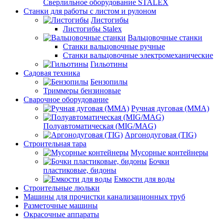
Сверлильное оборудование STALEX
Станки для работы с листом и рулоном
Листогибы
Листогибы Stalex
Вальцовочные станки
Станки вальцовочные ручные
Станки вальцовочные электромеханические
Гильотины
Садовая техника
Бензопилы
Триммеры бензиновые
Сварочное оборудование
Ручная дуговая (MMA)
Полуавтоматическая (MIG/MAG)
Аргонодуговая (TIG)
Строительная тара
Мусорные контейнеры
Бочки
пластиковые, бидоны
Емкости для воды
Строительные люльки
Машины для прочистки канализационных труб
Разметочные машины
Окрасочные аппараты