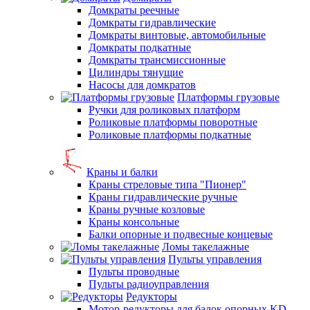
Домкраты реечные
Домкраты гидравлические
Домкраты винтовые, автомобильные
Домкраты подкатные
Домкраты трансмиссионные
Цилиндры тянущие
Насосы для домкратов
Платформы грузовые
Ручки для роликовых платформ
Роликовые платформы поворотные
Роликовые платформы подкатные
Краны и балки
Краны стреловые типа "Пионер"
Краны гидравлические ручные
Краны ручные козловые
Краны консольные
Балки опорные и подвесные концевые
Ломы такелажные
Пульты управления
Пульты проводные
Пульты радиоуправления
Редукторы
Мотор-редукторы для балок опорных KD