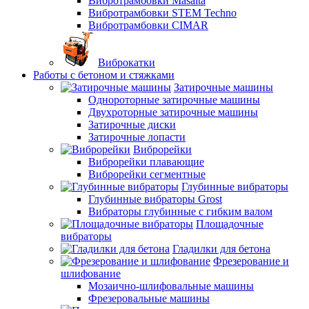
Вибротрамбовки Masalta
Вибротрамбовки STEM Techno
Вибротрамбовки CIMAR
Виброкатки
Работы с бетоном и стяжками
Затирочные машины
Однороторные затирочные машины
Двухроторные затирочные машины
Затирочные диски
Затирочные лопасти
Виброрейки
Виброрейки плавающие
Виброрейки сегментные
Глубинные вибраторы
Глубинные вибраторы Grost
Вибраторы глубинные с гибким валом
Площадочные
вибраторы
Гладилки для бетона
Фрезерование и
шлифование
Мозаично-шлифовальные машины
Фрезеровальные машины