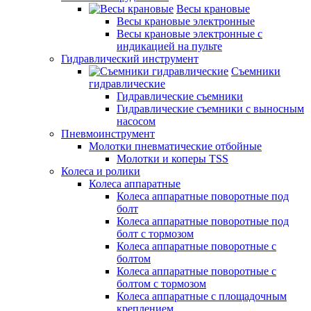
Весы крановые
Весы крановые электронные
Весы крановые электронные с
индикацией на пульте
Гидравлический инструмент
Съемники
гидравлические
Гидравлические съемники
Гидравлические cъемники с выносным
насосом
Пневмоинструмент
Молотки пневматические отбойные
Молотки и коперы TSS
Колеса и ролики
Колеса аппаратные
Колеса аппаратные поворотные под
болт
Колеса аппаратные поворотные под
болт с тормозом
Колеса аппаратные поворотные с
болтом
Колеса аппаратные поворотные с
болтом с тормозом
Колеса аппаратные с площадочным
креплением