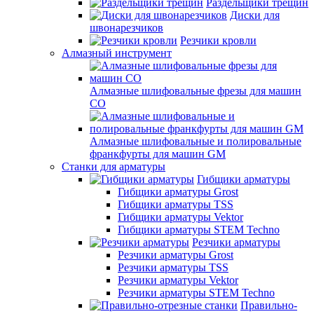
Раздельщики трещин
Диски для
швонарезчиков
Резчики кровли
Алмазный инструмент
Алмазные шлифовальные фрезы для машин
СО
Алмазные шлифовальные и полировальные
франкфурты для машин GM
Станки для арматуры
Гибщики арматуры
Гибщики арматуры Grost
Гибщики арматуры TSS
Гибщики арматуры Vektor
Гибщики арматуры STEM Techno
Резчики арматуры
Резчики арматуры Grost
Резчики арматуры TSS
Резчики арматуры Vektor
Резчики арматуры STEM Techno
Правильно-