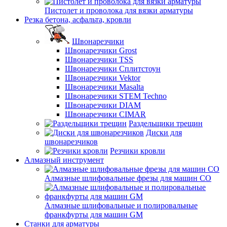
Пистолет и проволока для вязки арматуры
Резка бетона, асфальта, кровли
Швонарезчики
Швонарезчики Grost
Швонарезчики TSS
Швонарезчики Сплитстоун
Швонарезчики Vektor
Швонарезчики Masalta
Швонарезчики STEM Techno
Швонарезчики DIAM
Швонарезчики CIMAR
Раздельщики трещин
Диски для
швонарезчиков
Резчики кровли
Алмазный инструмент
Алмазные шлифовальные фрезы для машин СО
Алмазные шлифовальные и полировальные
франкфурты для машин GM
Станки для арматуры