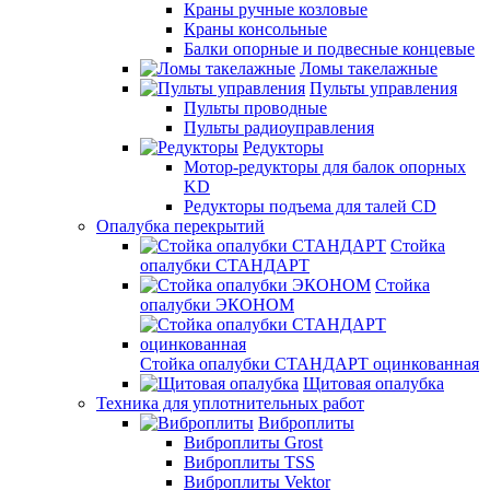
Краны ручные козловые
Краны консольные
Балки опорные и подвесные концевые
Ломы такелажные
Пульты управления
Пульты проводные
Пульты радиоуправления
Редукторы
Мотор-редукторы для балок опорных
KD
Редукторы подъема для талей CD
Опалубка перекрытий
Стойка
опалубки СТАНДАРТ
Стойка
опалубки ЭКОНОМ
Стойка опалубки СТАНДАРТ оцинкованная
Щитовая опалубка
Техника для уплотнительных работ
Виброплиты
Виброплиты Grost
Виброплиты TSS
Виброплиты Vektor