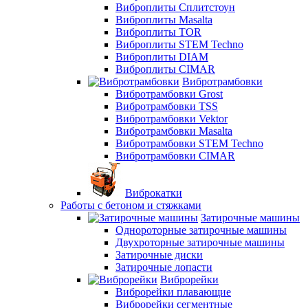
Виброплиты Сплитстоун
Виброплиты Masalta
Виброплиты TOR
Виброплиты STEM Techno
Виброплиты DIAM
Виброплиты CIMAR
Вибротрамбовки
Вибротрамбовки Grost
Вибротрамбовки TSS
Вибротрамбовки Vektor
Вибротрамбовки Masalta
Вибротрамбовки STEM Techno
Вибротрамбовки CIMAR
Виброкатки
Работы с бетоном и стяжками
Затирочные машины
Однороторные затирочные машины
Двухроторные затирочные машины
Затирочные диски
Затирочные лопасти
Виброрейки
Виброрейки плавающие
Виброрейки сегментные