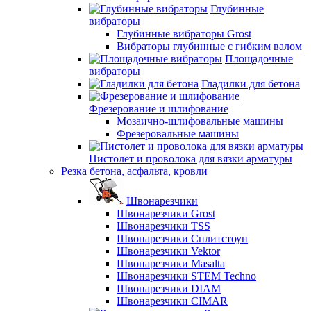
Глубинные
вибраторы
Глубинные вибраторы Grost
Вибраторы глубинные с гибким валом
Площадочные
вибраторы
Гладилки для бетона
Фрезерование и шлифование
Мозаично-шлифовальные машины
Фрезеровальные машины
Пистолет и проволока для вязки арматуры
Резка бетона, асфальта, кровли
Швонарезчики
Швонарезчики Grost
Швонарезчики TSS
Швонарезчики Сплитстоун
Швонарезчики Vektor
Швонарезчики Masalta
Швонарезчики STEM Techno
Швонарезчики DIAM
Швонарезчики CIMAR