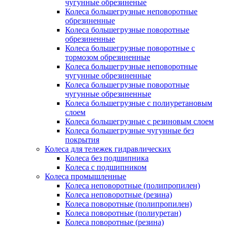
чугунные обрезиненые
Колеса большегрузные неповоротные
обрезиненные
Колеса большегрузные поворотные
обрезиненные
Колеса большегрузные поворотные с
тормозом обрезиненные
Колеса большегрузные неповоротные
чугунные обрезиненные
Колеса большегрузные поворотные
чугунные обрезиненные
Колеса большегрузные с полиуретановым
слоем
Колеса большегрузные с резиновым слоем
Колеса большегрузные чугунные без
покрытия
Колеса для тележек гидравлических
Колеса без подшипника
Колеса с подшипником
Колеса промышленные
Колеса неповоротные (полипропилен)
Колеса неповоротные (резина)
Колеса поворотные (полипропилен)
Колеса поворотные (полиуретан)
Колеса поворотные (резина)