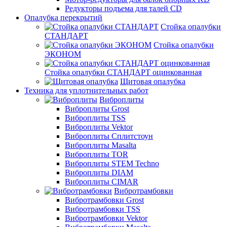
Редукторы подъема для талей CD
Опалубка перекрытий
Стойка опалубки
СТАНДАРТ
Стойка опалубки
ЭКОНОМ
Стойка опалубки СТАНДАРТ оцинкованная
Щитовая опалубка
Техника для уплотнительных работ
Виброплиты
Виброплиты Grost
Виброплиты TSS
Виброплиты Vektor
Виброплиты Сплитстоун
Виброплиты Masalta
Виброплиты TOR
Виброплиты STEM Techno
Виброплиты DIAM
Виброплиты CIMAR
Вибротрамбовки
Вибротрамбовки Grost
Вибротрамбовки TSS
Вибротрамбовки Vektor