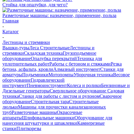
Стойка для опалубки, для чего?
Разметочные машины: назначение, применение, польза
Главная
-
Каталог
-
Лестницы и стремянки
Вышки-туры
Леса Строительные
Лестницы и
стремянки
Складская техника
Грузоподъемное
оборудование
Опалубка перекрытий
Техника для
уплотнительных работ
Работы с бетоном и стяжками
Резка
бетона, асфальта, кровли
Алмазный инструмент
Станки для
арматуры
Подъемники
Мотопомпы
Уборочная техника
Весовое
оборудование
Гидравлический
инструмент
Пневмоинструмент
Колеса и ролики
Бензиновые и
Дизельные генераторы
Сверлильное оборудование
Садовая
техника
Станки для работы с листом и рулоном
Сварочное
оборудование
Строительная тара
Строительные
люльки
Машины для прочистки канализационных
труб
Разметочные машины
Окрасочные
аппараты
Шлифовальные машинки
Оборудование для
нанесения штукатурки и шпаклевки
Камнерезные
станки
Плиткорезы
-