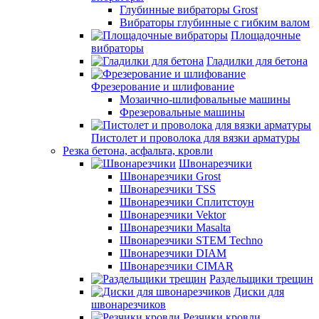
Глубинные вибраторы Grost
Вибраторы глубинные с гибким валом
Площадочные
вибраторы
Гладилки для бетона
Фрезерование и шлифование
Мозаично-шлифовальные машины
Фрезеровальные машины
Пистолет и проволока для вязки арматуры
Резка бетона, асфальта, кровли
Швонарезчики
Швонарезчики Grost
Швонарезчики TSS
Швонарезчики Сплитстоун
Швонарезчики Vektor
Швонарезчики Masalta
Швонарезчики STEM Techno
Швонарезчики DIAM
Швонарезчики CIMAR
Раздельщики трещин
Диски для
швонарезчиков
Резчики кровли