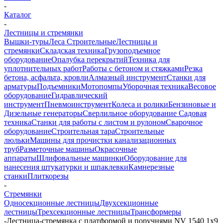
-
Каталог
-
Лестницы и стремянки
Вышки-туры
Леса Строительные
Лестницы и
стремянки
Складская техника
Грузоподъемное
оборудование
Опалубка перекрытий
Техника для
уплотнительных работ
Работы с бетоном и стяжками
Резка
бетона, асфальта, кровли
Алмазный инструмент
Станки для
арматуры
Подъемники
Мотопомпы
Уборочная техника
Весовое
оборудование
Гидравлический
инструмент
Пневмоинструмент
Колеса и ролики
Бензиновые и
Дизельные генераторы
Сверлильное оборудование
Садовая
техника
Станки для работы с листом и рулоном
Сварочное
оборудование
Строительная тара
Строительные
люльки
Машины для прочистки канализационных
труб
Разметочные машины
Окрасочные
аппараты
Шлифовальные машинки
Оборудование для
нанесения штукатурки и шпаклевки
Камнерезные
станки
Плиткорезы
-
Стремянки
Односекционные лестницы
Двухсекционные
лестницы
Трехсекционные лестницы
Трансформеры
-
Лестница-стремянка с платформой и поручнями NV 1540 1х9