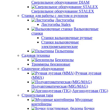
Сверлильное оборудование DIAM
Сверлильное оборудование STALEX
Станки для работы с листом и рулоном
Листогибы
Листогибы Stalex
Вальцовочные
станки
Станки вальцовочные ручные
Станки вальцовочные
электромеханические
Гильотины
Садовая техника
Бензопилы
Триммеры бензиновые
Сварочное оборудование
Ручная дуговая
(MMA)
Полуавтоматическая (MIG/MAG)
Аргонодуговая (TIG)
Строительная тара
Мусорные
контейнеры
Бочки