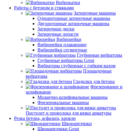
Виброкатки
Работы с бетоном и стяжками
Затирочные машины
Однороторные затирочные машины
Двухроторные затирочные машины
Затирочные диски
Затирочные лопасти
Виброрейки
Виброрейки плавающие
Виброрейки сегментные
Глубинные вибраторы
Глубинные вибраторы Grost
Вибраторы глубинные с гибким валом
Площадочные
вибраторы
Гладилки для бетона
Фрезерование и
шлифование
Мозаично-шлифовальные машины
Фрезеровальные машины
Пистолет и проволока для вязки арматуры
Резка бетона, асфальта, кровли
Швонарезчики
Швонарезчики Grost