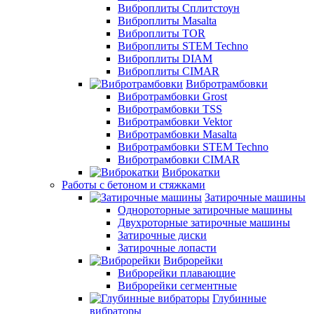
Виброплиты Сплитстоун
Виброплиты Masalta
Виброплиты TOR
Виброплиты STEM Techno
Виброплиты DIAM
Виброплиты CIMAR
Вибротрамбовки
Вибротрамбовки Grost
Вибротрамбовки TSS
Вибротрамбовки Vektor
Вибротрамбовки Masalta
Вибротрамбовки STEM Techno
Вибротрамбовки CIMAR
Виброкатки
Работы с бетоном и стяжками
Затирочные машины
Однороторные затирочные машины
Двухроторные затирочные машины
Затирочные диски
Затирочные лопасти
Виброрейки
Виброрейки плавающие
Виброрейки сегментные
Глубинные
вибраторы