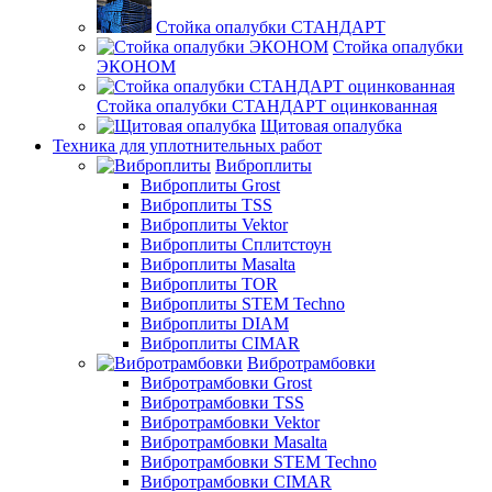
Стойка опалубки СТАНДАРТ
Стойка опалубки
ЭКОНОМ
Стойка опалубки СТАНДАРТ оцинкованная
Щитовая опалубка
Техника для уплотнительных работ
Виброплиты
Виброплиты Grost
Виброплиты TSS
Виброплиты Vektor
Виброплиты Сплитстоун
Виброплиты Masalta
Виброплиты TOR
Виброплиты STEM Techno
Виброплиты DIAM
Виброплиты CIMAR
Вибротрамбовки
Вибротрамбовки Grost
Вибротрамбовки TSS
Вибротрамбовки Vektor
Вибротрамбовки Masalta
Вибротрамбовки STEM Techno
Вибротрамбовки CIMAR