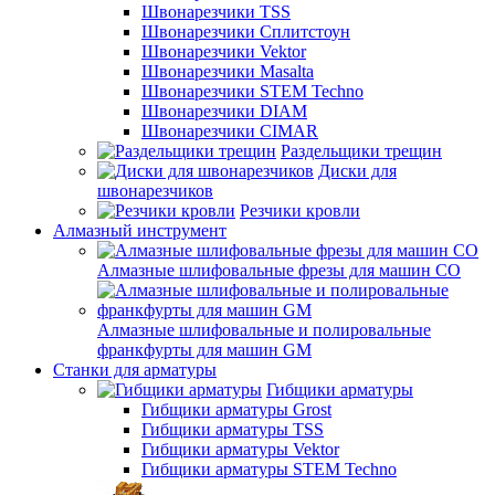
Швонарезчики TSS
Швонарезчики Сплитстоун
Швонарезчики Vektor
Швонарезчики Masalta
Швонарезчики STEM Techno
Швонарезчики DIAM
Швонарезчики CIMAR
Раздельщики трещин
Диски для
швонарезчиков
Резчики кровли
Алмазный инструмент
Алмазные шлифовальные фрезы для машин СО
Алмазные шлифовальные и полировальные
франкфурты для машин GM
Станки для арматуры
Гибщики арматуры
Гибщики арматуры Grost
Гибщики арматуры TSS
Гибщики арматуры Vektor
Гибщики арматуры STEM Techno