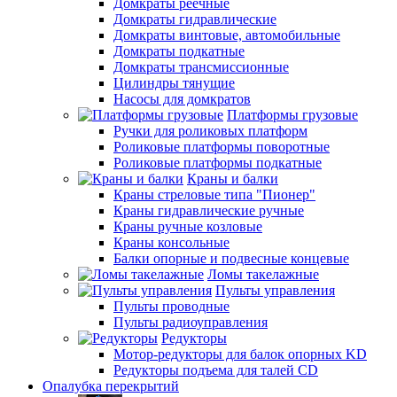
Домкраты реечные
Домкраты гидравлические
Домкраты винтовые, автомобильные
Домкраты подкатные
Домкраты трансмиссионные
Цилиндры тянущие
Насосы для домкратов
Платформы грузовые
Ручки для роликовых платформ
Роликовые платформы поворотные
Роликовые платформы подкатные
Краны и балки
Краны стреловые типа "Пионер"
Краны гидравлические ручные
Краны ручные козловые
Краны консольные
Балки опорные и подвесные концевые
Ломы такелажные
Пульты управления
Пульты проводные
Пульты радиоуправления
Редукторы
Мотор-редукторы для балок опорных KD
Редукторы подъема для талей CD
Опалубка перекрытий