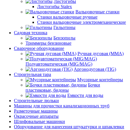
Листогибы
Листогибы Stalex
Вальцовочные станки
Станки вальцовочные ручные
Станки вальцовочные электромеханические
Гильотины
Садовая техника
Бензопилы
Триммеры бензиновые
Сварочное оборудование
Ручная дуговая (MMA)
Полуавтоматическая (MIG/MAG)
Аргонодуговая (TIG)
Строительная тара
Мусорные контейнеры
Бочки
пластиковые, бидоны
Емкости для воды
Строительные люльки
Машины для прочистки канализационных труб
Разметочные машины
Окрасочные аппараты
Шлифовальные машинки
Оборудование для нанесения штукатурки и шпаклевки