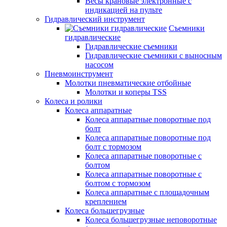
Весы крановые электронные с
индикацией на пульте
Гидравлический инструмент
Съемники
гидравлические
Гидравлические съемники
Гидравлические cъемники с выносным
насосом
Пневмоинструмент
Молотки пневматические отбойные
Молотки и коперы TSS
Колеса и ролики
Колеса аппаратные
Колеса аппаратные поворотные под
болт
Колеса аппаратные поворотные под
болт с тормозом
Колеса аппаратные поворотные с
болтом
Колеса аппаратные поворотные с
болтом с тормозом
Колеса аппаратные с площадочным
креплением
Колеса большегрузные
Колеса большегрузные неповоротные