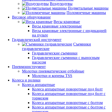
Воздуходувы
Подметальные машины
Поломоечные машины
Весовое оборудование
Весы крановые
Весы крановые электронные
Весы крановые электронные с индикацией
на пульте
Гидравлический инструмент
Съемники
гидравлические
Гидравлические съемники
Гидравлические cъемники с выносным
насосом
Пневмоинструмент
Молотки пневматические отбойные
Молотки и коперы TSS
Колеса и ролики
Колеса аппаратные
Колеса аппаратные поворотные под болт
Колеса аппаратные поворотные под болт с
тормозом
Колеса аппаратные поворотные с болтом
Колеса аппаратные поворотные с болтом с
тормозом