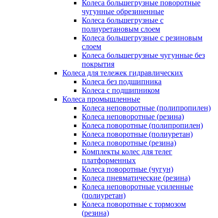
Колеса большегрузные поворотные
чугунные обрезиненные
Колеса большегрузные с
полиуретановым слоем
Колеса большегрузные с резиновым
слоем
Колеса большегрузные чугунные без
покрытия
Колеса для тележек гидравлических
Колеса без подшипника
Колеса с подшипником
Колеса промышленные
Колеса неповоротные (полипропилен)
Колеса неповоротные (резина)
Колеса поворотные (полипропилен)
Колеса поворотные (полиуретан)
Колеса поворотные (резина)
Комплекты колес для телег
платформенных
Колеса поворотные (чугун)
Колеса пневматические (резина)
Колеса неповоротные усиленные
(полиуретан)
Колеса поворотные c тормозом
(резина)