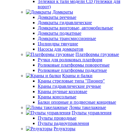
Тележки к тали модели CD (тележки для
ворот)
Домкраты
Домкраты реечные
Домкраты гидравлические
Домкраты винтовые, автомобильные
Домкраты подкатные
Домкраты трансмиссионные
Цилиндры тянущие
Насосы для домкратов
Платформы грузовые
Ручки для роликовых платформ
Роликовые платформы поворотные
Роликовые платформы подкатные
Краны и балки
Краны стреловые типа "Пионер"
Краны гидравлические ручные
Краны ручные козловые
Краны консольные
Балки опорные и подвесные концевые
Ломы такелажные
Пульты управления
Пульты проводные
Пульты радиоуправления
Редукторы