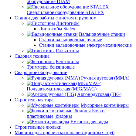
оборудование DIAM
Сверлильное оборудование STALEX
Станки для работы с листом и рулоном
Листогибы
Листогибы Stalex
Вальцовочные станки
Станки вальцовочные ручные
Станки вальцовочные электромеханические
Гильотины
Садовая техника
Бензопилы
Триммеры бензиновые
Сварочное оборудование
Ручная дуговая (MMA)
Полуавтоматическая (MIG/MAG)
Аргонодуговая (TIG)
Строительная тара
Мусорные контейнеры
Бочки
пластиковые, бидоны
Емкости для воды
Строительные люльки
Машины для прочистки канализационных труб