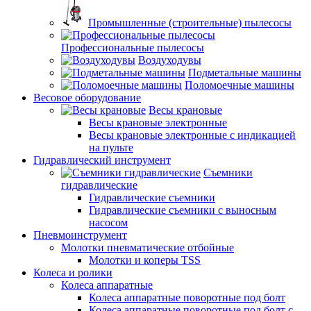
Промышленные (строительные) пылесосы
Профессиональные пылесосы
Воздуходувы
Подметальные машины
Поломоечные машины
Весовое оборудование
Весы крановые
Весы крановые электронные
Весы крановые электронные с индикацией
на пульте
Гидравлический инструмент
Съемники
гидравлические
Гидравлические съемники
Гидравлические cъемники с выносным
насосом
Пневмоинструмент
Молотки пневматические отбойные
Молотки и коперы TSS
Колеса и ролики
Колеса аппаратные
Колеса аппаратные поворотные под болт
Колеса аппаратные поворотные под болт с