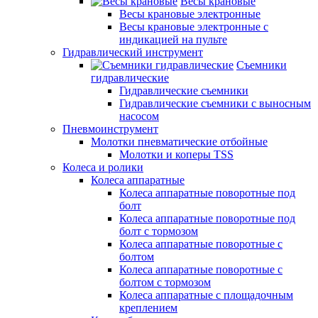
Весы крановые
Весы крановые электронные
Весы крановые электронные с
индикацией на пульте
Гидравлический инструмент
Съемники
гидравлические
Гидравлические съемники
Гидравлические cъемники с выносным
насосом
Пневмоинструмент
Молотки пневматические отбойные
Молотки и коперы TSS
Колеса и ролики
Колеса аппаратные
Колеса аппаратные поворотные под
болт
Колеса аппаратные поворотные под
болт с тормозом
Колеса аппаратные поворотные с
болтом
Колеса аппаратные поворотные с
болтом с тормозом
Колеса аппаратные с площадочным
креплением