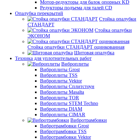
Мотор-редукторы для балок опорных KD
Редукторы подъема для талей CD
Опалубка перекрытий
Стойка опалубки
СТАНДАРТ
Стойка опалубки
ЭКОНОМ
Стойка опалубки СТАНДАРТ оцинкованная
Щитовая опалубка
Техника для уплотнительных работ
Виброплиты
Виброплиты Grost
Виброплиты TSS
Виброплиты Vektor
Виброплиты Сплитстоун
Виброплиты Masalta
Виброплиты TOR
Виброплиты STEM Techno
Виброплиты DIAM
Виброплиты CIMAR
Вибротрамбовки
Вибротрамбовки Grost
Вибротрамбовки TSS
Вибротрамбовки Vektor