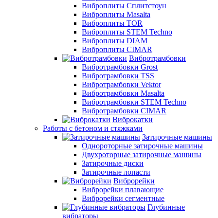
Виброплиты Сплитстоун
Виброплиты Masalta
Виброплиты TOR
Виброплиты STEM Techno
Виброплиты DIAM
Виброплиты CIMAR
Вибротрамбовки
Вибротрамбовки Grost
Вибротрамбовки TSS
Вибротрамбовки Vektor
Вибротрамбовки Masalta
Вибротрамбовки STEM Techno
Вибротрамбовки CIMAR
Виброкатки
Работы с бетоном и стяжками
Затирочные машины
Однороторные затирочные машины
Двухроторные затирочные машины
Затирочные диски
Затирочные лопасти
Виброрейки
Виброрейки плавающие
Виброрейки сегментные
Глубинные
вибраторы