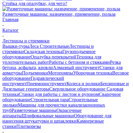
Стойка для опалубки, для чего?
Разметочные машины: назначение, применение, польза
Главная
-
Каталог
-
Лестницы и стремянки
Вышки-туры
Леса Строительные
Лестницы и
стремянки
Складская техника
Грузоподъемное
оборудование
Опалубка перекрытий
Техника для
уплотнительных работ
Работы с бетоном и стяжками
Резка
бетона, асфальта, кровли
Алмазный инструмент
Станки для
арматуры
Подъемники
Мотопомпы
Уборочная техника
Весовое
оборудование
Гидравлический
инструмент
Пневмоинструмент
Колеса и ролики
Бензиновые и
Дизельные генераторы
Сверлильное оборудование
Садовая
техника
Станки для работы с листом и рулоном
Сварочное
оборудование
Строительная тара
Строительные
люльки
Машины для прочистки канализационных
труб
Разметочные машины
Окрасочные
аппараты
Шлифовальные машинки
Оборудование для
нанесения штукатурки и шпаклевки
Камнерезные
станки
Плиткорезы
-