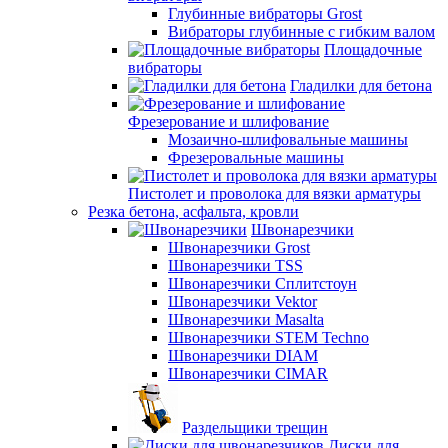
Глубинные вибраторы Grost
Вибраторы глубинные с гибким валом
Площадочные
вибраторы
Гладилки для бетона
Фрезерование и шлифование
Мозаично-шлифовальные машины
Фрезеровальные машины
Пистолет и проволока для вязки арматуры
Резка бетона, асфальта, кровли
Швонарезчики
Швонарезчики Grost
Швонарезчики TSS
Швонарезчики Сплитстоун
Швонарезчики Vektor
Швонарезчики Masalta
Швонарезчики STEM Techno
Швонарезчики DIAM
Швонарезчики CIMAR
Раздельщики трещин
Диски для