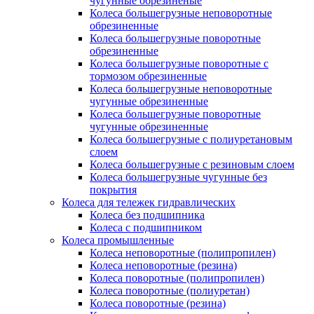
чугунные обрезиненые
Колеса большегрузные неповоротные
обрезиненные
Колеса большегрузные поворотные
обрезиненные
Колеса большегрузные поворотные с
тормозом обрезиненные
Колеса большегрузные неповоротные
чугунные обрезиненные
Колеса большегрузные поворотные
чугунные обрезиненные
Колеса большегрузные с полиуретановым
слоем
Колеса большегрузные с резиновым слоем
Колеса большегрузные чугунные без
покрытия
Колеса для тележек гидравлических
Колеса без подшипника
Колеса с подшипником
Колеса промышленные
Колеса неповоротные (полипропилен)
Колеса неповоротные (резина)
Колеса поворотные (полипропилен)
Колеса поворотные (полиуретан)
Колеса поворотные (резина)