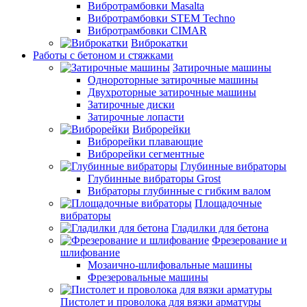
Вибротрамбовки Masalta
Вибротрамбовки STEM Techno
Вибротрамбовки CIMAR
Виброкатки
Работы с бетоном и стяжками
Затирочные машины
Однороторные затирочные машины
Двухроторные затирочные машины
Затирочные диски
Затирочные лопасти
Виброрейки
Виброрейки плавающие
Виброрейки сегментные
Глубинные вибраторы
Глубинные вибраторы Grost
Вибраторы глубинные с гибким валом
Площадочные
вибраторы
Гладилки для бетона
Фрезерование и
шлифование
Мозаично-шлифовальные машины
Фрезеровальные машины
Пистолет и проволока для вязки арматуры