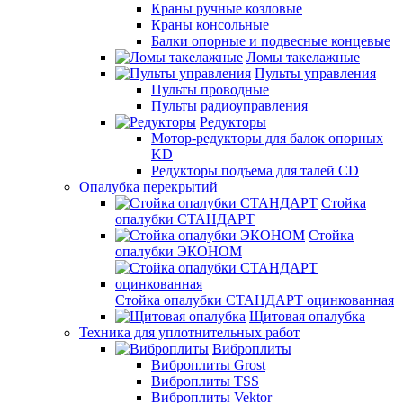
Краны ручные козловые
Краны консольные
Балки опорные и подвесные концевые
Ломы такелажные
Пульты управления
Пульты проводные
Пульты радиоуправления
Редукторы
Мотор-редукторы для балок опорных
KD
Редукторы подъема для талей CD
Опалубка перекрытий
Стойка
опалубки СТАНДАРТ
Стойка
опалубки ЭКОНОМ
Стойка опалубки СТАНДАРТ оцинкованная
Щитовая опалубка
Техника для уплотнительных работ
Виброплиты
Виброплиты Grost
Виброплиты TSS
Виброплиты Vektor