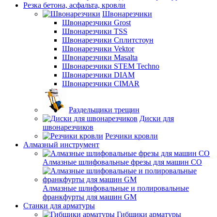
Резка бетона, асфальта, кровли
Швонарезчики
Швонарезчики Grost
Швонарезчики TSS
Швонарезчики Сплитстоун
Швонарезчики Vektor
Швонарезчики Masalta
Швонарезчики STEM Techno
Швонарезчики DIAM
Швонарезчики CIMAR
Раздельщики трещин
Диски для
швонарезчиков
Резчики кровли
Алмазный инструмент
Алмазные шлифовальные фрезы для машин СО
Алмазные шлифовальные и полировальные
франкфурты для машин GM
Станки для арматуры
Гибщики арматуры