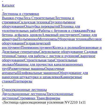
-
Каталог
-
Лестницы и стремянки
Вышки-туры
Леса Строительные
Лестницы и
стремянки
Складская техника
Грузоподъемное
оборудование
Опалубка перекрытий
Техника для
уплотнительных работ
Работы с бетоном и стяжками
Резка
бетона, асфальта, кровли
Алмазный инструмент
Станки для
арматуры
Подъемники
Мотопомпы
Уборочная техника
Весовое
оборудование
Гидравлический
инструмент
Пневмоинструмент
Колеса и ролики
Бензиновые и
Дизельные генераторы
Сверлильное оборудование
Садовая
техника
Станки для работы с листом и рулоном
Сварочное
оборудование
Строительная тара
Строительные
люльки
Машины для прочистки канализационных
труб
Разметочные машины
Окрасочные
аппараты
Шлифовальные машинки
Оборудование для
нанесения штукатурки и шпаклевки
Камнерезные
станки
Плиткорезы
-
Односекционные лестницы
Двухсекционные лестницы
Трехсекционные
лестницы
Стремянки
Трансформеры
-
Лестница односекционная усиленная NV2210 1х11