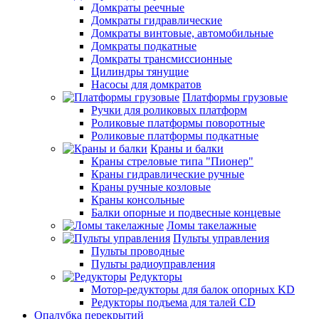
Домкраты реечные
Домкраты гидравлические
Домкраты винтовые, автомобильные
Домкраты подкатные
Домкраты трансмиссионные
Цилиндры тянущие
Насосы для домкратов
Платформы грузовые
Ручки для роликовых платформ
Роликовые платформы поворотные
Роликовые платформы подкатные
Краны и балки
Краны стреловые типа "Пионер"
Краны гидравлические ручные
Краны ручные козловые
Краны консольные
Балки опорные и подвесные концевые
Ломы такелажные
Пульты управления
Пульты проводные
Пульты радиоуправления
Редукторы
Мотор-редукторы для балок опорных KD
Редукторы подъема для талей CD
Опалубка перекрытий