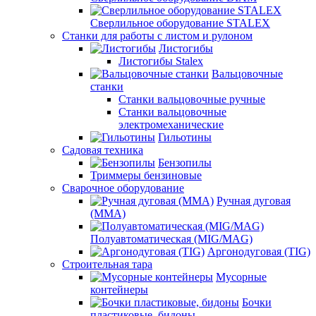
Сверлильное оборудование STALEX
Станки для работы с листом и рулоном
Листогибы
Листогибы Stalex
Вальцовочные
станки
Станки вальцовочные ручные
Станки вальцовочные
электромеханические
Гильотины
Садовая техника
Бензопилы
Триммеры бензиновые
Сварочное оборудование
Ручная дуговая
(MMA)
Полуавтоматическая (MIG/MAG)
Аргонодуговая (TIG)
Строительная тара
Мусорные
контейнеры
Бочки
пластиковые, бидоны