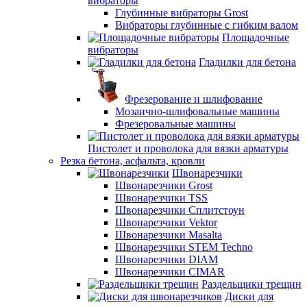
вибраторы
Глубинные вибраторы Grost
Вибраторы глубинные с гибким валом
Площадочные
вибраторы
Гладилки для бетона
Фрезерование и шлифование
Мозаично-шлифовальные машины
Фрезеровальные машины
Пистолет и проволока для вязки арматуры
Резка бетона, асфальта, кровли
Швонарезчики
Швонарезчики Grost
Швонарезчики TSS
Швонарезчики Сплитстоун
Швонарезчики Vektor
Швонарезчики Masalta
Швонарезчики STEM Techno
Швонарезчики DIAM
Швонарезчики CIMAR
Раздельщики трещин
Диски для