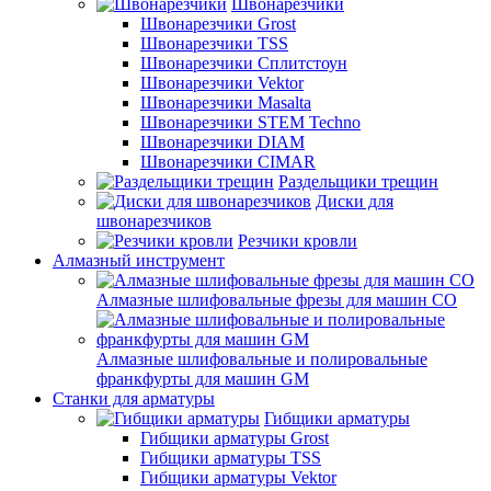
Швонарезчики
Швонарезчики Grost
Швонарезчики TSS
Швонарезчики Сплитстоун
Швонарезчики Vektor
Швонарезчики Masalta
Швонарезчики STEM Techno
Швонарезчики DIAM
Швонарезчики CIMAR
Раздельщики трещин
Диски для
швонарезчиков
Резчики кровли
Алмазный инструмент
Алмазные шлифовальные фрезы для машин СО
Алмазные шлифовальные и полировальные
франкфурты для машин GM
Станки для арматуры
Гибщики арматуры
Гибщики арматуры Grost
Гибщики арматуры TSS
Гибщики арматуры Vektor