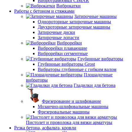
Вибротрамбовки CIMAR
Виброкатки
Работы с бетоном и стяжками
Затирочные машины
Однороторные затирочные машины
Двухроторные затирочные машины
Затирочные диски
Затирочные лопасти
Виброрейки
Виброрейки плавающие
Виброрейки сегментные
Глубинные вибраторы
Глубинные вибраторы Grost
Вибраторы глубинные с гибким валом
Площадочные
вибраторы
Гладилки для бетона
Фрезерование и шлифование
Мозаично-шлифовальные машины
Фрезеровальные машины
Пистолет и проволока для вязки арматуры
Резка бетона, асфальта, кровли