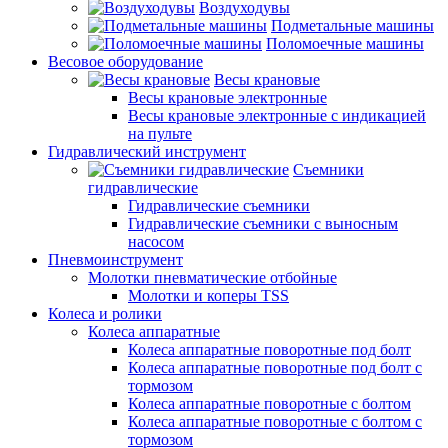
Воздуходувы
Подметальные машины
Поломоечные машины
Весовое оборудование
Весы крановые
Весы крановые электронные
Весы крановые электронные с индикацией
на пульте
Гидравлический инструмент
Съемники
гидравлические
Гидравлические съемники
Гидравлические cъемники с выносным
насосом
Пневмоинструмент
Молотки пневматические отбойные
Молотки и коперы TSS
Колеса и ролики
Колеса аппаратные
Колеса аппаратные поворотные под болт
Колеса аппаратные поворотные под болт с
тормозом
Колеса аппаратные поворотные с болтом
Колеса аппаратные поворотные с болтом с
тормозом