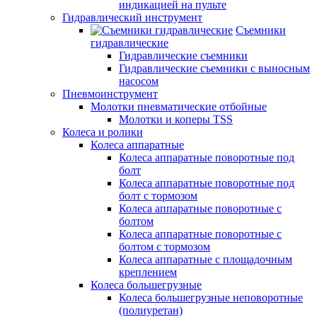
индикацией на пульте
Гидравлический инструмент
Съемники
гидравлические
Гидравлические съемники
Гидравлические cъемники с выносным
насосом
Пневмоинструмент
Молотки пневматические отбойные
Молотки и коперы TSS
Колеса и ролики
Колеса аппаратные
Колеса аппаратные поворотные под
болт
Колеса аппаратные поворотные под
болт с тормозом
Колеса аппаратные поворотные с
болтом
Колеса аппаратные поворотные с
болтом с тормозом
Колеса аппаратные с площадочным
креплением
Колеса большегрузные
Колеса большегрузные неповоротные
(полиуретан)