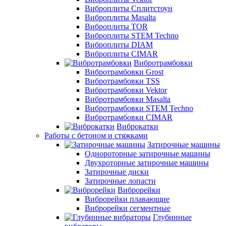
Виброплиты Сплитстоун
Виброплиты Masalta
Виброплиты TOR
Виброплиты STEM Techno
Виброплиты DIAM
Виброплиты CIMAR
Вибротрамбовки
Вибротрамбовки Grost
Вибротрамбовки TSS
Вибротрамбовки Vektor
Вибротрамбовки Masalta
Вибротрамбовки STEM Techno
Вибротрамбовки CIMAR
Виброкатки
Работы с бетоном и стяжками
Затирочные машины
Однороторные затирочные машины
Двухроторные затирочные машины
Затирочные диски
Затирочные лопасти
Виброрейки
Виброрейки плавающие
Виброрейки сегментные
Глубинные