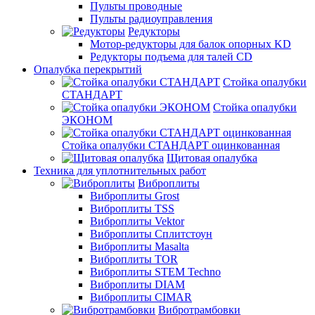
Пульты проводные
Пульты радиоуправления
Редукторы
Мотор-редукторы для балок опорных KD
Редукторы подъема для талей CD
Опалубка перекрытий
Стойка опалубки
СТАНДАРТ
Стойка опалубки
ЭКОНОМ
Стойка опалубки СТАНДАРТ оцинкованная
Щитовая опалубка
Техника для уплотнительных работ
Виброплиты
Виброплиты Grost
Виброплиты TSS
Виброплиты Vektor
Виброплиты Сплитстоун
Виброплиты Masalta
Виброплиты TOR
Виброплиты STEM Techno
Виброплиты DIAM
Виброплиты CIMAR
Вибротрамбовки