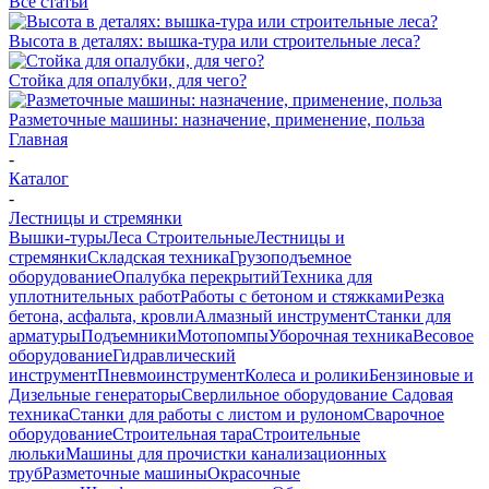
Все статьи
Высота в деталях: вышка-тура или строительные леса?
Стойка для опалубки, для чего?
Разметочные машины: назначение, применение, польза
Главная
-
Каталог
-
Лестницы и стремянки
Вышки-туры
Леса Строительные
Лестницы и
стремянки
Складская техника
Грузоподъемное
оборудование
Опалубка перекрытий
Техника для
уплотнительных работ
Работы с бетоном и стяжками
Резка
бетона, асфальта, кровли
Алмазный инструмент
Станки для
арматуры
Подъемники
Мотопомпы
Уборочная техника
Весовое
оборудование
Гидравлический
инструмент
Пневмоинструмент
Колеса и ролики
Бензиновые и
Дизельные генераторы
Сверлильное оборудование
Садовая
техника
Станки для работы с листом и рулоном
Сварочное
оборудование
Строительная тара
Строительные
люльки
Машины для прочистки канализационных
труб
Разметочные машины
Окрасочные