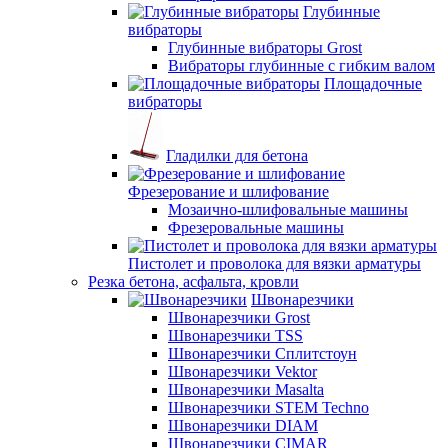
Глубинные
вибраторы
Глубинные вибраторы Grost
Вибраторы глубинные с гибким валом
Площадочные
вибраторы
Гладилки для бетона
Фрезерование и шлифование
Мозаично-шлифовальные машины
Фрезеровальные машины
Пистолет и проволока для вязки арматуры
Резка бетона, асфальта, кровли
Швонарезчики
Швонарезчики Grost
Швонарезчики TSS
Швонарезчики Сплитстоун
Швонарезчики Vektor
Швонарезчики Masalta
Швонарезчики STEM Techno
Швонарезчики DIAM
Швонарезчики CIMAR