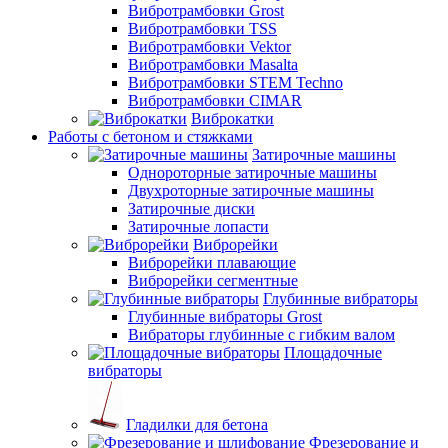
Вибротрамбовки Grost
Вибротрамбовки TSS
Вибротрамбовки Vektor
Вибротрамбовки Masalta
Вибротрамбовки STEM Techno
Вибротрамбовки CIMAR
Виброкатки
Работы с бетоном и стяжками
Затирочные машины
Однороторные затирочные машины
Двухроторные затирочные машины
Затирочные диски
Затирочные лопасти
Виброрейки
Виброрейки плавающие
Виброрейки сегментные
Глубинные вибраторы
Глубинные вибраторы Grost
Вибраторы глубинные с гибким валом
Площадочные
вибраторы
Гладилки для бетона
Фрезерование и