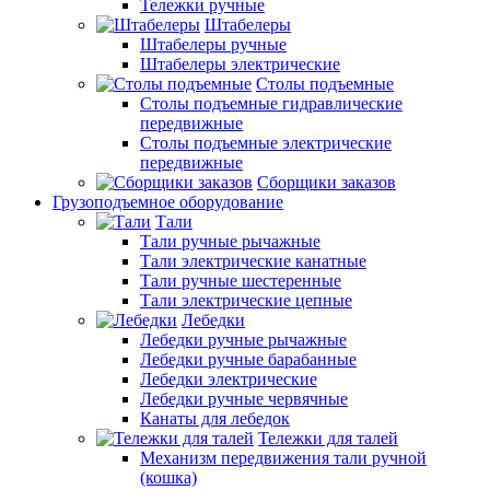
Тележки ручные
Штабелеры
Штабелеры ручные
Штабелеры электрические
Столы подъемные
Столы подъемные гидравлические
передвижные
Столы подъемные электрические
передвижные
Сборщики заказов
Грузоподъемное оборудование
Тали
Тали ручные рычажные
Тали электрические канатные
Тали ручные шестеренные
Тали электрические цепные
Лебедки
Лебедки ручные рычажные
Лебедки ручные барабанные
Лебедки электрические
Лебедки ручные червячные
Канаты для лебедок
Тележки для талей
Механизм передвижения тали ручной
(кошка)