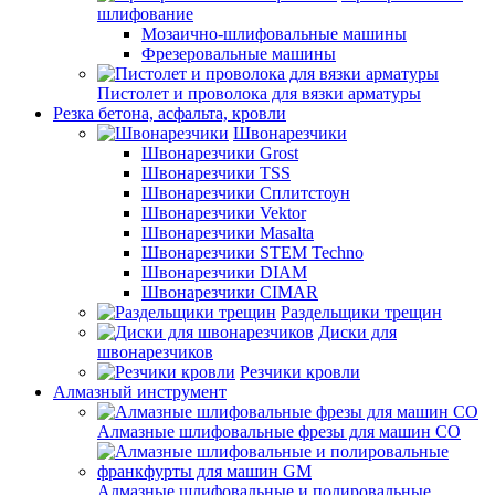
шлифование
Мозаично-шлифовальные машины
Фрезеровальные машины
Пистолет и проволока для вязки арматуры
Резка бетона, асфальта, кровли
Швонарезчики
Швонарезчики Grost
Швонарезчики TSS
Швонарезчики Сплитстоун
Швонарезчики Vektor
Швонарезчики Masalta
Швонарезчики STEM Techno
Швонарезчики DIAM
Швонарезчики CIMAR
Раздельщики трещин
Диски для
швонарезчиков
Резчики кровли
Алмазный инструмент
Алмазные шлифовальные фрезы для машин СО
Алмазные шлифовальные и полировальные