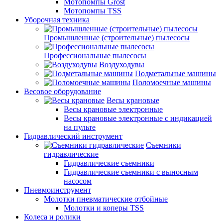
Мотопомпы Grost
Мотопомпы TSS
Уборочная техника
Промышленные (строительные) пылесосы
Профессиональные пылесосы
Воздуходувы
Подметальные машины
Поломоечные машины
Весовое оборудование
Весы крановые
Весы крановые электронные
Весы крановые электронные с индикацией
на пульте
Гидравлический инструмент
Съемники
гидравлические
Гидравлические съемники
Гидравлические cъемники с выносным
насосом
Пневмоинструмент
Молотки пневматические отбойные
Молотки и коперы TSS
Колеса и ролики