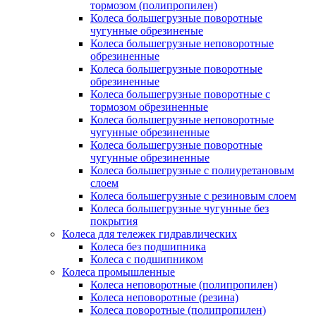
тормозом (полипропилен)
Колеса большегрузные поворотные
чугунные обрезиненые
Колеса большегрузные неповоротные
обрезиненные
Колеса большегрузные поворотные
обрезиненные
Колеса большегрузные поворотные с
тормозом обрезиненные
Колеса большегрузные неповоротные
чугунные обрезиненные
Колеса большегрузные поворотные
чугунные обрезиненные
Колеса большегрузные с полиуретановым
слоем
Колеса большегрузные с резиновым слоем
Колеса большегрузные чугунные без
покрытия
Колеса для тележек гидравлических
Колеса без подшипника
Колеса с подшипником
Колеса промышленные
Колеса неповоротные (полипропилен)
Колеса неповоротные (резина)
Колеса поворотные (полипропилен)