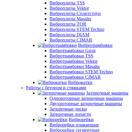
Виброплиты TSS
Виброплиты Vektor
Виброплиты Сплитстоун
Виброплиты Masalta
Виброплиты TOR
Виброплиты STEM Techno
Виброплиты DIAM
Виброплиты CIMAR
Вибротрамбовки
Вибротрамбовки Grost
Вибротрамбовки TSS
Вибротрамбовки Vektor
Вибротрамбовки Masalta
Вибротрамбовки STEM Techno
Вибротрамбовки CIMAR
Виброкатки
Работы с бетоном и стяжками
Затирочные машины
Однороторные затирочные машины
Двухроторные затирочные машины
Затирочные диски
Затирочные лопасти
Виброрейки
Виброрейки плавающие
Виброрейки сегментные