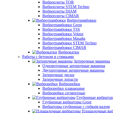
Виброплиты TOR
Виброплиты STEM Techno
Виброплиты DIAM
Виброплиты CIMAR
Вибротрамбовки
Вибротрамбовки Grost
Вибротрамбовки TSS
Вибротрамбовки Vektor
Вибротрамбовки Masalta
Вибротрамбовки STEM Techno
Вибротрамбовки CIMAR
Виброкатки
Работы с бетоном и стяжками
Затирочные машины
Однороторные затирочные машины
Двухроторные затирочные машины
Затирочные диски
Затирочные лопасти
Виброрейки
Виброрейки плавающие
Виброрейки сегментные
Глубинные вибрато
Глубинные вибраторы Grost
Вибраторы глубинные с гибким валом
Площадочные ви