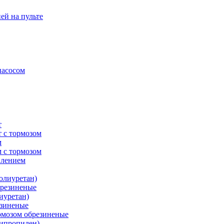
ей на пульте
насосом
т
 с тормозом
м
 с тормозом
плением
олиуретан)
брезиненые
иуретан)
езиненые
рмозом обрезиненые
липропилен)