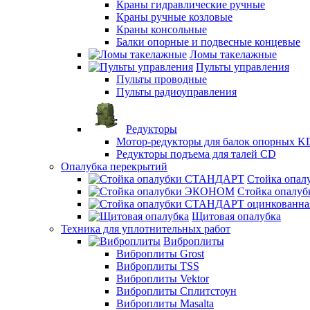
Краны гидравлические ручные
Краны ручные козловые
Краны консольные
Балки опорные и подвесные концевые
Ломы такелажные
Пульты управления
Пульты проводные
Пульты радиоуправления
Редукторы
Мотор-редукторы для балок опорных K
Редукторы подъема для талей CD
Опалубка перекрытий
Стойка опа
Стойка опал
Щитовая опалубка
Техника для уплотнительных работ
Виброплиты
Виброплиты Grost
Виброплиты TSS
Виброплиты Vektor
Виброплиты Сплитстоун
Виброплиты Masalta