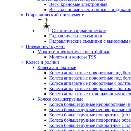
Весы крановые электронные
Весы крановые электронные с индикаци
Гидравлический инструмент
Съемники гидравлические
Гидравлические съемники
Гидравлические cъемники с выносным 
Пневмоинструмент
Молотки пневматические отбойные
Молотки и коперы TSS
Колеса и ролики
Колеса аппаратные
Колеса аппаратные поворотные под бол
Колеса аппаратные поворотные под болт
Колеса аппаратные поворотные с болто
Колеса аппаратные поворотные с болтом
Колеса аппаратные с площадочным кре
Колеса большегрузные
Колеса большегрузные неповоротные (п
Колеса большегрузные неповоротные о
Колеса большегрузные поворотные (пол
Колеса большегрузные поворотные обр
Колеса большегрузные поворотные с то
Колеса большегрузные поворотные (по