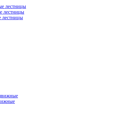
ые лестницы
е лестницы
е лестницы
едвижные
вижные