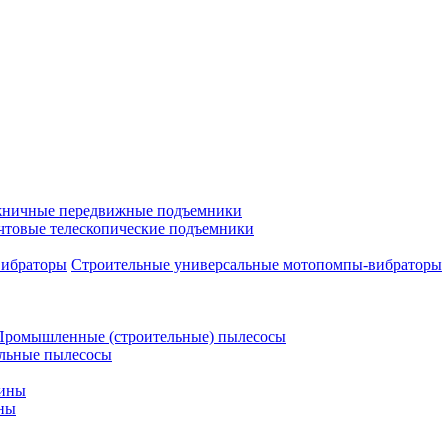
ничные передвижные подъемники
чтовые телескопические подъемники
Строительные универсальные мотопомпы-вибраторы
Промышленные (строительные) пылесосы
льные пылесосы
шины
ны