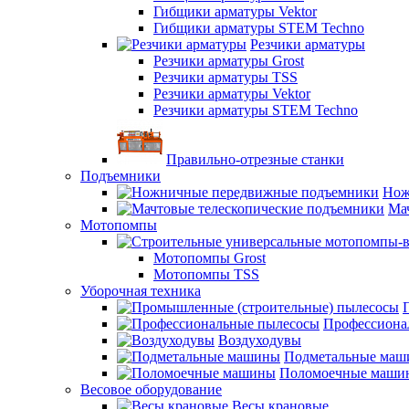
Гибщики арматуры Vektor
Гибщики арматуры STEM Techno
Резчики арматуры
Резчики арматуры Grost
Резчики арматуры TSS
Резчики арматуры Vektor
Резчики арматуры STEM Techno
Правильно-отрезные станки
Подъемники
Нож
Ма
Мотопомпы
Мотопомпы Grost
Мотопомпы TSS
Уборочная техника
Профессиона
Воздуходувы
Подметальные ма
Поломоечные маши
Весовое оборудование
Весы крановые