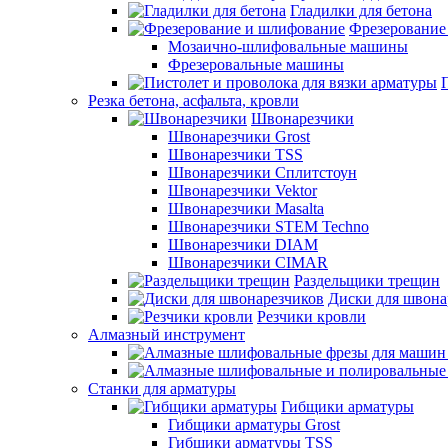
Гладилки для бетона
Фрезерование
Мозаично-шлифовальные машины
Фрезеровальные машины
Резка бетона, асфальта, кровли
Швонарезчики
Швонарезчики Grost
Швонарезчики TSS
Швонарезчики Сплитстоун
Швонарезчики Vektor
Швонарезчики Masalta
Швонарезчики STEM Techno
Швонарезчики DIAM
Швонарезчики CIMAR
Раздельщики трещин
Диски для швона
Резчики кровли
Алмазный инструмент
Станки для арматуры
Гибщики арматуры
Гибщики арматуры Grost
Гибщики арматуры TSS