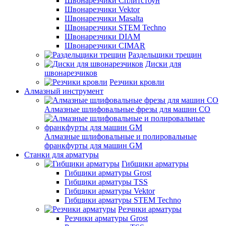
Швонарезчики Сплитстоун
Швонарезчики Vektor
Швонарезчики Masalta
Швонарезчики STEM Techno
Швонарезчики DIAM
Швонарезчики CIMAR
Раздельщики трещин
Диски для
швонарезчиков
Резчики кровли
Алмазный инструмент
Алмазные шлифовальные фрезы для машин СО
Алмазные шлифовальные и полировальные
франкфурты для машин GM
Станки для арматуры
Гибщики арматуры
Гибщики арматуры Grost
Гибщики арматуры TSS
Гибщики арматуры Vektor
Гибщики арматуры STEM Techno
Резчики арматуры
Резчики арматуры Grost