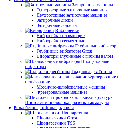
Затирочные машины
Однороторные затирочные машины
Двухроторные затирочные машины
Затирочные диски
Затирочные лопасти
Виброрейки
Виброрейки плавающие
Виброрейки сегментные
Глубинные вибраторы
Глубинные вибраторы Grost
Вибраторы глубинные с гибким валом
Площадочные
вибраторы
Гладилки для бетона
Фрезерование и
шлифование
Мозаично-шлифовальные машины
Фрезеровальные машины
Пистолет и проволока для вязки арматуры
Резка бетона, асфальта, кровли
Швонарезчики
Швонарезчики Grost
Швонарезчики TSS