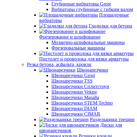
Глубинные вибраторы Grost
Вибраторы глубинные с гибким валом
Площадочные
вибраторы
Гладилки для бетона
Фрезерование и шлифование
Мозаично-шлифовальные машины
Фрезеровальные машины
Пистолет и проволока для вязки арматуры
Резка бетона, асфальта, кровли
Швонарезчики
Швонарезчики Grost
Швонарезчики TSS
Швонарезчики Сплитстоун
Швонарезчики Vektor
Швонарезчики Masalta
Швонарезчики STEM Techno
Швонарезчики DIAM
Швонарезчики CIMAR
Раздельщики трещин
Диски для
швонарезчиков
Резчики кровли