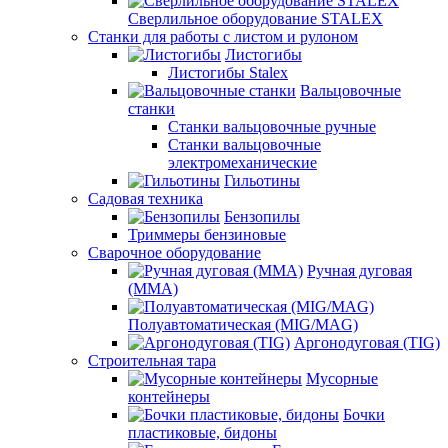
Сверлильное оборудование STALEX
Станки для работы с листом и рулоном
Листогибы
Листогибы Stalex
Вальцовочные
станки
Станки вальцовочные ручные
Станки вальцовочные
электромеханические
Гильотины
Садовая техника
Бензопилы
Триммеры бензиновые
Сварочное оборудование
Ручная дуговая
(MMA)
Полуавтоматическая (MIG/MAG)
Аргонодуговая (TIG)
Строительная тара
Мусорные
контейнеры
Бочки
пластиковые, бидоны