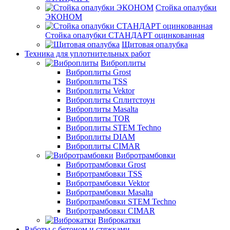
Стойка опалубки
ЭКОНОМ
Стойка опалубки СТАНДАРТ оцинкованная
Щитовая опалубка
Техника для уплотнительных работ
Виброплиты
Виброплиты Grost
Виброплиты TSS
Виброплиты Vektor
Виброплиты Сплитстоун
Виброплиты Masalta
Виброплиты TOR
Виброплиты STEM Techno
Виброплиты DIAM
Виброплиты CIMAR
Вибротрамбовки
Вибротрамбовки Grost
Вибротрамбовки TSS
Вибротрамбовки Vektor
Вибротрамбовки Masalta
Вибротрамбовки STEM Techno
Вибротрамбовки CIMAR
Виброкатки
Работы с бетоном и стяжками