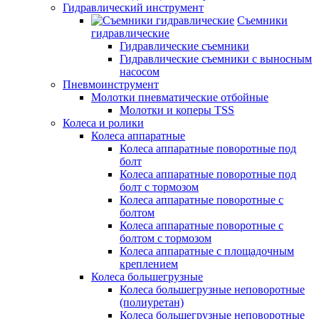
Гидравлический инструмент
Съемники
гидравлические
Гидравлические съемники
Гидравлические cъемники с выносным
насосом
Пневмоинструмент
Молотки пневматические отбойные
Молотки и коперы TSS
Колеса и ролики
Колеса аппаратные
Колеса аппаратные поворотные под
болт
Колеса аппаратные поворотные под
болт с тормозом
Колеса аппаратные поворотные с
болтом
Колеса аппаратные поворотные с
болтом с тормозом
Колеса аппаратные с площадочным
креплением
Колеса большегрузные
Колеса большегрузные неповоротные
(полиуретан)
Колеса большегрузные неповоротные