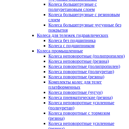
Колеса большегрузные с
полиуретановым слоем
Колеса большегрузные с резиновым
слоем
Колеса большегрузные чугунные без
покрытия
Колеса для тележек гидравлических
Колеса без подшипника
Колеса с подшипником
Колеса промышленные
Колеса неповоротные (полипропилен)
Колеса неповоротные (резина)
Колеса поворотные (полипропилен)
Колеса поворотные (полиуретан)
Колеса поворотные (резина)
Комплекты колес для телег
платформенных
Колеса поворотные (чугун)
Колеса пневматические (резина)
Колеса неповоротные усиленные
(полиуретан)
Колеса поворотные c тормозом
(резина)
Колеса неповоротные усиленные
(резина)