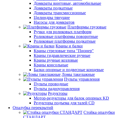
Домкраты винтовые, автомобильные
Домкраты подкатные
Домкраты трансмиссионные
Цилиндры тянущие
Насосы для домкратов
Платформы грузовые
Ручки для роликовых платформ
Роликовые платформы поворотные
Роликовые платформы подкатные
Краны и балки
Краны стреловые типа "Пионер"
Краны гидравлические ручные
Краны ручные козловые
Краны консольные
Балки опорные и подвесные концевые
Ломы такелажные
Пульты управления
Пульты проводные
Пульты радиоуправления
Редукторы
Мотор-редукторы для балок опорных KD
Редукторы подъема для талей CD
Опалубка перекрытий
Стойка опалубки
СТАНДАРТ