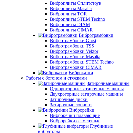
Виброплиты Сплитстоун
Виброплиты Masalta
Виброплиты TOR
Виброплиты STEM Techno
Виброплиты DIAM
Виброплиты CIMAR
Вибротрамбовки
Вибротрамбовки Grost
Вибротрамбовки TSS
Вибротрамбовки Vektor
Вибротрамбовки Masalta
Вибротрамбовки STEM Techno
Вибротрамбовки CIMAR
Виброкатки
Работы с бетоном и стяжками
Затирочные машины
Однороторные затирочные машины
Двухроторные затирочные машины
Затирочные диски
Затирочные лопасти
Виброрейки
Виброрейки плавающие
Виброрейки сегментные
Глубинные
вибраторы