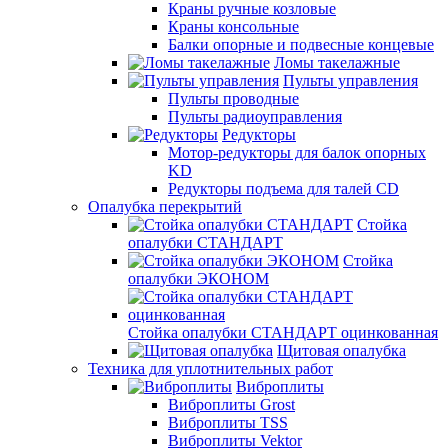
Краны ручные козловые
Краны консольные
Балки опорные и подвесные концевые
Ломы такелажные
Пульты управления
Пульты проводные
Пульты радиоуправления
Редукторы
Мотор-редукторы для балок опорных
KD
Редукторы подъема для талей CD
Опалубка перекрытий
Стойка
опалубки СТАНДАРТ
Стойка
опалубки ЭКОНОМ
Стойка опалубки СТАНДАРТ оцинкованная
Щитовая опалубка
Техника для уплотнительных работ
Виброплиты
Виброплиты Grost
Виброплиты TSS
Виброплиты Vektor