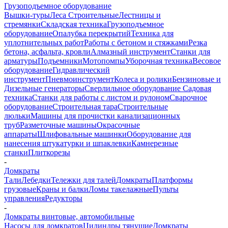
Грузоподъемное оборудование
Вышки-туры
Леса Строительные
Лестницы и
стремянки
Складская техника
Грузоподъемное
оборудование
Опалубка перекрытий
Техника для
уплотнительных работ
Работы с бетоном и стяжками
Резка
бетона, асфальта, кровли
Алмазный инструмент
Станки для
арматуры
Подъемники
Мотопомпы
Уборочная техника
Весовое
оборудование
Гидравлический
инструмент
Пневмоинструмент
Колеса и ролики
Бензиновые и
Дизельные генераторы
Сверлильное оборудование
Садовая
техника
Станки для работы с листом и рулоном
Сварочное
оборудование
Строительная тара
Строительные
люльки
Машины для прочистки канализационных
труб
Разметочные машины
Окрасочные
аппараты
Шлифовальные машинки
Оборудование для
нанесения штукатурки и шпаклевки
Камнерезные
станки
Плиткорезы
-
Домкраты
Тали
Лебедки
Тележки для талей
Домкраты
Платформы
грузовые
Краны и балки
Ломы такелажные
Пульты
управления
Редукторы
-
Домкраты винтовые, автомобильные
Насосы для домкратов
Цилиндры тянущие
Домкраты