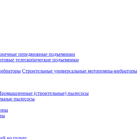
ничные передвижные подъемники
чтовые телескопические подъемники
Строительные универсальные мотопомпы-вибраторы
Промышленные (строительные) пылесосы
льные пылесосы
шины
ны
ей на пульте