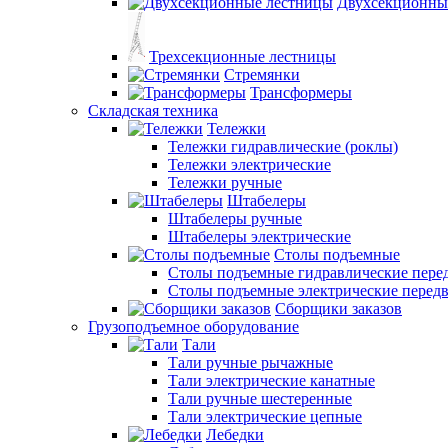
Двухсекционны
Трехсекционные лестницы
Стремянки
Трансформеры
Складская техника
Тележки
Тележки гидравлические (роклы)
Тележки электрические
Тележки ручные
Штабелеры
Штабелеры ручные
Штабелеры электрические
Столы подъемные
Столы подъемные гидравлические пер
Столы подъемные электрические перед
Сборщики заказов
Грузоподъемное оборудование
Тали
Тали ручные рычажные
Тали электрические канатные
Тали ручные шестеренные
Тали электрические цепные
Лебедки