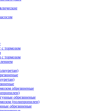
влические
насосом
т
 с тормозом
м
 с тормозом
плением
олиуретан)
брезиненые
иуретан)
езиненые
рмозом обрезиненые
липропилен)
угунные обрезиненые
рмозом (полипропилен)
унные обрезиненые
брезиненные