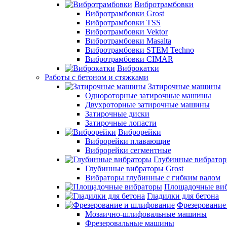
Вибротрамбовки
Вибротрамбовки Grost
Вибротрамбовки TSS
Вибротрамбовки Vektor
Вибротрамбовки Masalta
Вибротрамбовки STEM Techno
Вибротрамбовки CIMAR
Виброкатки
Работы с бетоном и стяжками
Затирочные машины
Однороторные затирочные машины
Двухроторные затирочные машины
Затирочные диски
Затирочные лопасти
Виброрейки
Виброрейки плавающие
Виброрейки сегментные
Глубинные вибрато
Глубинные вибраторы Grost
Вибраторы глубинные с гибким валом
Площадочные ви
Гладилки для бетона
Фрезерование
Мозаично-шлифовальные машины
Фрезеровальные машины