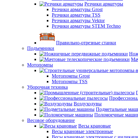
Резчики арматуры
Резчики арматуры Grost
Резчики арматуры TSS
Резчики арматуры Vektor
Резчики арматуры STEM Techno
Правильно-отрезные станки
Подъемники
Нож
Ма
Мотопомпы
Мотопомпы Grost
Мотопомпы TSS
Уборочная техника
Профессиона
Воздуходувы
Подметальные ма
Поломоечные маши
Весовое оборудование
Весы крановые
Весы крановые электронные
Весы крановые электронные с индикаци