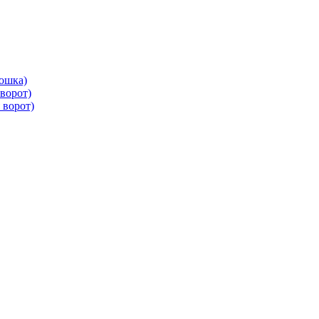
ошка)
ворот)
 ворот)