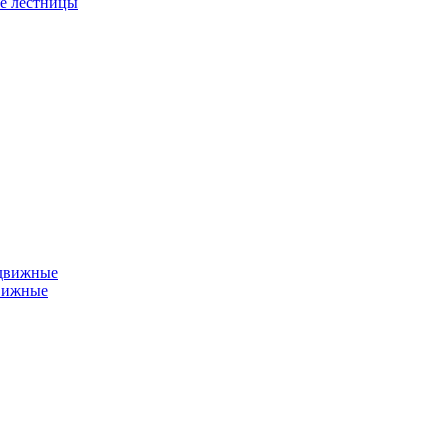
е лестницы
едвижные
вижные