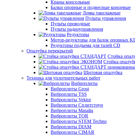
Краны консольные
Балки опорные и подвесные концевые
Ломы такелажные
Пульты управления
Пульты проводные
Пульты радиоуправления
Редукторы
Мотор-редукторы для балок опорных K
Редукторы подъема для талей CD
Опалубка перекрытий
Стойка опа
Стойка опал
Щитовая опалубка
Техника для уплотнительных работ
Виброплиты
Виброплиты Grost
Виброплиты TSS
Виброплиты Vektor
Виброплиты Сплитстоун
Виброплиты Masalta
Виброплиты TOR
Виброплиты STEM Techno
Виброплиты DIAM
Виброплиты CIMAR