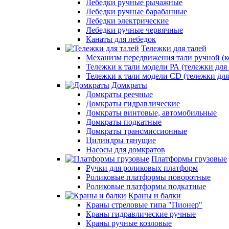
Лебедки ручные рычажные
Лебедки ручные барабанные
Лебедки электрические
Лебедки ручные червячные
Канаты для лебедок
Тележки для талей
Механизм передвижения тали ручной (к
Тележки к тали модели РА (тележки для 
Тележки к тали модели CD (тележки для
Домкраты
Домкраты реечные
Домкраты гидравлические
Домкраты винтовые, автомобильные
Домкраты подкатные
Домкраты трансмиссионные
Цилиндры тянущие
Насосы для домкратов
Платформы грузовые
Ручки для роликовых платформ
Роликовые платформы поворотные
Роликовые платформы подкатные
Краны и балки
Краны стреловые типа "Пионер"
Краны гидравлические ручные
Краны ручные козловые