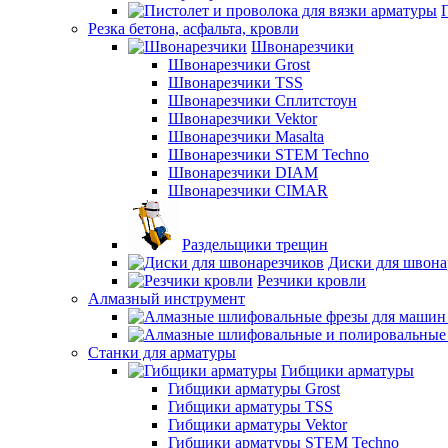
Резка бетона, асфальта, кровли
Швонарезчики
Швонарезчики Grost
Швонарезчики TSS
Швонарезчики Сплитстоун
Швонарезчики Vektor
Швонарезчики Masalta
Швонарезчики STEM Techno
Швонарезчики DIAM
Швонарезчики CIMAR
Раздельщики трещин
Диски для швона
Резчики кровли
Алмазный инструмент
Станки для арматуры
Гибщики арматуры
Гибщики арматуры Grost
Гибщики арматуры TSS
Гибщики арматуры Vektor
Гибщики арматуры STEM Techno