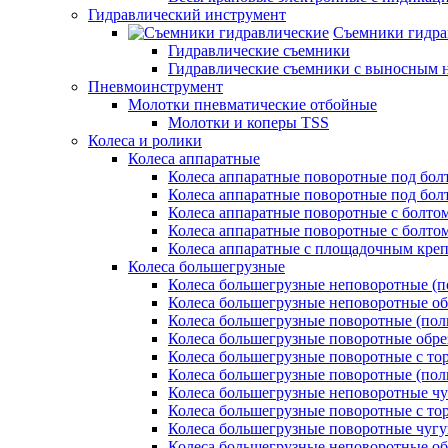
Гидравлический инструмент
Съемники гидра
Гидравлические съемники
Гидравлические cъемники с выносным 
Пневмоинструмент
Молотки пневматические отбойные
Молотки и коперы TSS
Колеса и ролики
Колеса аппаратные
Колеса аппаратные поворотные под бол
Колеса аппаратные поворотные под болт
Колеса аппаратные поворотные с болто
Колеса аппаратные поворотные с болтом
Колеса аппаратные с площадочным кре
Колеса большегрузные
Колеса большегрузные неповоротные (п
Колеса большегрузные неповоротные о
Колеса большегрузные поворотные (пол
Колеса большегрузные поворотные обр
Колеса большегрузные поворотные с то
Колеса большегрузные поворотные (по
Колеса большегрузные неповоротные ч
Колеса большегрузные поворотные с то
Колеса большегрузные поворотные чуг
Колеса большегрузные неповоротные о