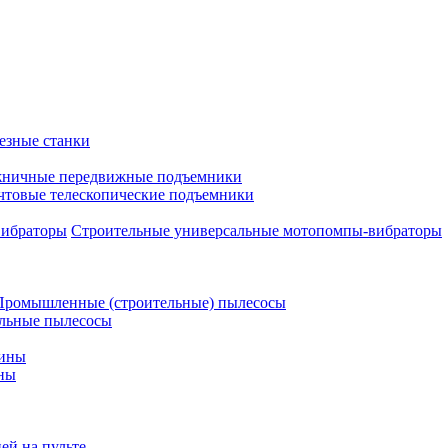
езные станки
ничные передвижные подъемники
чтовые телескопические подъемники
Строительные универсальные мотопомпы-вибраторы
Промышленные (строительные) пылесосы
льные пылесосы
шины
ны
ей на пульте