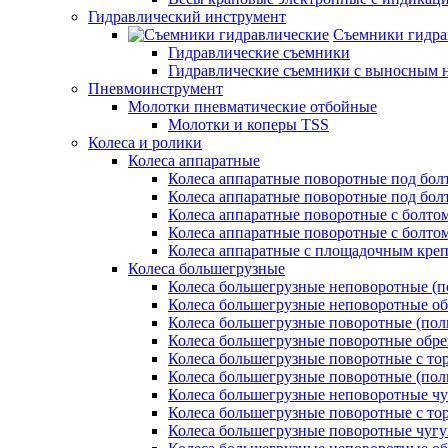
Гидравлический инструмент
Съемники гидра
Гидравлические съемники
Гидравлические cъемники с выносным 
Пневмоинструмент
Молотки пневматические отбойные
Молотки и коперы TSS
Колеса и ролики
Колеса аппаратные
Колеса аппаратные поворотные под бол
Колеса аппаратные поворотные под болт
Колеса аппаратные поворотные с болто
Колеса аппаратные поворотные с болтом
Колеса аппаратные с площадочным кре
Колеса большегрузные
Колеса большегрузные неповоротные (п
Колеса большегрузные неповоротные о
Колеса большегрузные поворотные (пол
Колеса большегрузные поворотные обр
Колеса большегрузные поворотные с то
Колеса большегрузные поворотные (по
Колеса большегрузные неповоротные ч
Колеса большегрузные поворотные с то
Колеса большегрузные поворотные чуг