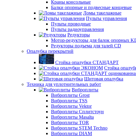
Краны консольные
Балки опорные и подвесные концевые
Ломы такелажные
Пульты управления
Пульты проводные
Пульты радиоуправления
Редукторы
Мотор-редукторы для балок опорных K
Редукторы подъема для талей CD
Опалубка перекрытий
Стойка опалубки СТАНДАРТ
Стойка опал
Щитовая опалубка
Техника для уплотнительных работ
Виброплиты
Виброплиты Grost
Виброплиты TSS
Виброплиты Vektor
Виброплиты Сплитстоун
Виброплиты Masalta
Виброплиты TOR
Виброплиты STEM Techno
Виброплиты DIAM