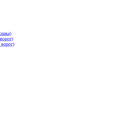
ошка)
ворот)
 ворот)