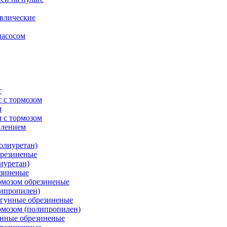
влические
насосом
т
 с тормозом
м
 с тормозом
плением
олиуретан)
брезиненые
иуретан)
езиненые
рмозом обрезиненые
липропилен)
угунные обрезиненые
рмозом (полипропилен)
унные обрезиненые