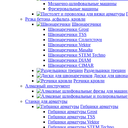
Мозаично-шлифовальные машины
Фрезеровальные машины
Резка бетона, асфальта, кровли
Швонарезчики
Швонарезчики Grost
Швонарезчики TSS
Швонарезчики Сплитстоун
Швонарезчики Vektor
Швонарезчики Masalta
Швонарезчики STEM Techno
Швонарезчики DIAM
Швонарезчики CIMAR
Раздельщики трещин
Диски для швона
Резчики кровли
Алмазный инструмент
Станки для арматуры
Гибщики арматуры
Гибщики арматуры Grost
Гибщики арматуры TSS
Гибщики арматуры Vektor
Гибщики арматуры STEM Techno