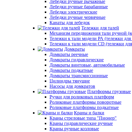
Лебедки ручные рычажные
Лебедки ручные барабанные
Лебедки электрические
Лебедки ручные червячные
Канаты для лебедок
Тележки для талей
Механизм передвижения тали ручной (к
Тележки к тали модели РА (тележки для 
Тележки к тали модели CD (тележки для
Домкраты
Домкраты реечные
Домкраты гидравлические
Домкраты винтовые, автомобильные
Домкраты подкатные
Домкраты трансмиссионные
Цилиндры тянущие
Насосы для домкратов
Платформы грузовые
Ручки для роликовых платформ
Роликовые платформы поворотные
Роликовые платформы подкатные
Краны и балки
Краны стреловые типа "Пионер"
Краны гидравлические ручные
Краны ручные козловые