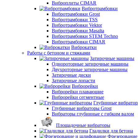
Виброплиты CIMAR
Вибротрамбовки
Вибротрамбовки Grost
Вибротрамбовки TSS
Вибротрамбовки Vektor
Вибротрамбовки Masalta
Вибротрамбовки STEM Techno
Вибротрамбовки CIMAR
Виброкатки
Работы с бетоном и стяжками
Затирочные машины
Однороторные затирочные машины
Двухроторные затирочные машины
Затирочные диски
Затирочные лопасти
Виброрейки
Виброрейки плавающие
Виброрейки сегментные
Глубинные вибрато
Глубинные вибраторы Grost
Вибраторы глубинные с гибким валом
Площадочные вибраторы
Гладилки для бетона
Фрезерование