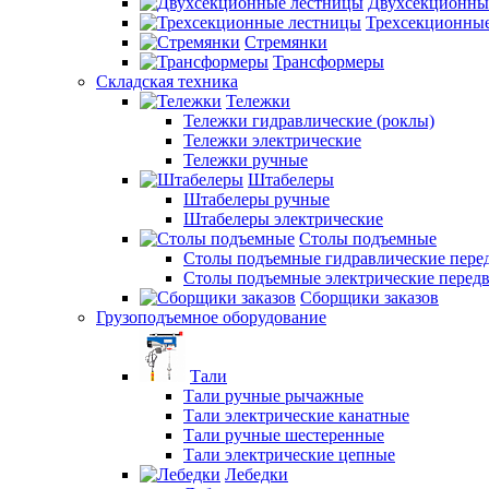
Двухсекционны
Трехсекционны
Стремянки
Трансформеры
Складская техника
Тележки
Тележки гидравлические (роклы)
Тележки электрические
Тележки ручные
Штабелеры
Штабелеры ручные
Штабелеры электрические
Столы подъемные
Столы подъемные гидравлические пер
Столы подъемные электрические перед
Сборщики заказов
Грузоподъемное оборудование
Тали
Тали ручные рычажные
Тали электрические канатные
Тали ручные шестеренные
Тали электрические цепные
Лебедки