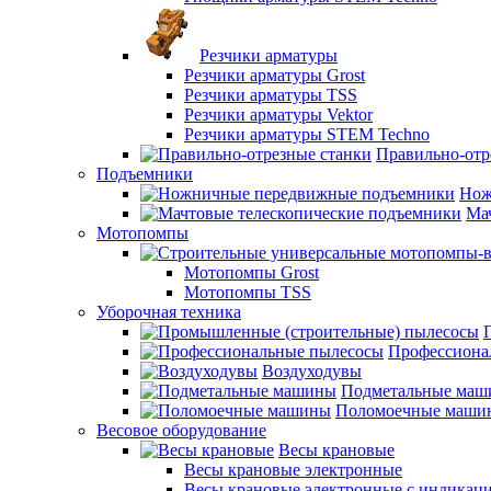
Резчики арматуры
Резчики арматуры Grost
Резчики арматуры TSS
Резчики арматуры Vektor
Резчики арматуры STEM Techno
Правильно-отр
Подъемники
Нож
Ма
Мотопомпы
Мотопомпы Grost
Мотопомпы TSS
Уборочная техника
Профессиона
Воздуходувы
Подметальные ма
Поломоечные маши
Весовое оборудование
Весы крановые
Весы крановые электронные
Весы крановые электронные с индикаци