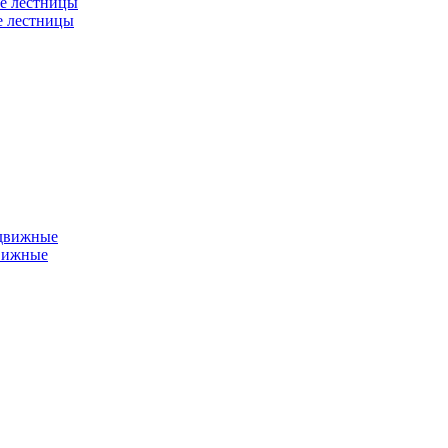
е лестницы
е лестницы
едвижные
вижные