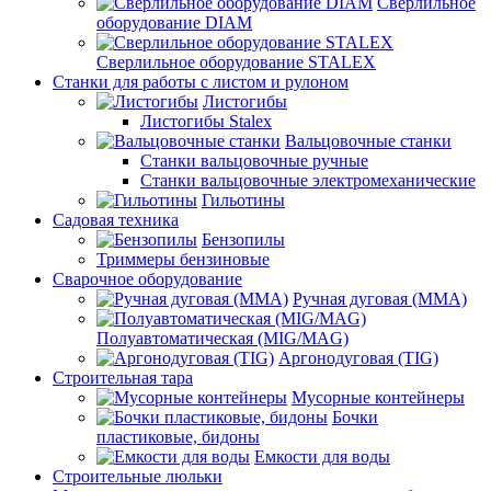
Сверлильное
оборудование DIAM
Сверлильное оборудование STALEX
Станки для работы с листом и рулоном
Листогибы
Листогибы Stalex
Вальцовочные станки
Станки вальцовочные ручные
Станки вальцовочные электромеханические
Гильотины
Садовая техника
Бензопилы
Триммеры бензиновые
Сварочное оборудование
Ручная дуговая (MMA)
Полуавтоматическая (MIG/MAG)
Аргонодуговая (TIG)
Строительная тара
Мусорные контейнеры
Бочки
пластиковые, бидоны
Емкости для воды
Строительные люльки