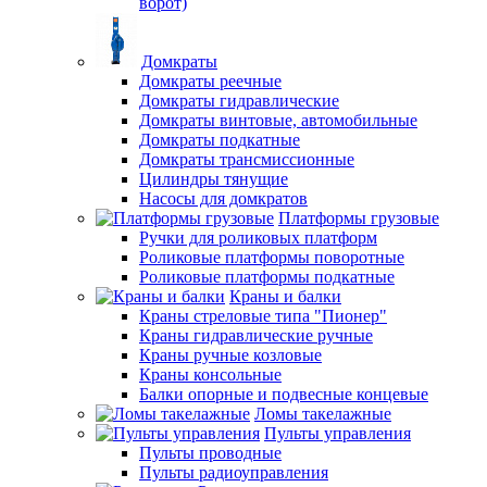
ворот)
Домкраты
Домкраты реечные
Домкраты гидравлические
Домкраты винтовые, автомобильные
Домкраты подкатные
Домкраты трансмиссионные
Цилиндры тянущие
Насосы для домкратов
Платформы грузовые
Ручки для роликовых платформ
Роликовые платформы поворотные
Роликовые платформы подкатные
Краны и балки
Краны стреловые типа "Пионер"
Краны гидравлические ручные
Краны ручные козловые
Краны консольные
Балки опорные и подвесные концевые
Ломы такелажные
Пульты управления
Пульты проводные
Пульты радиоуправления