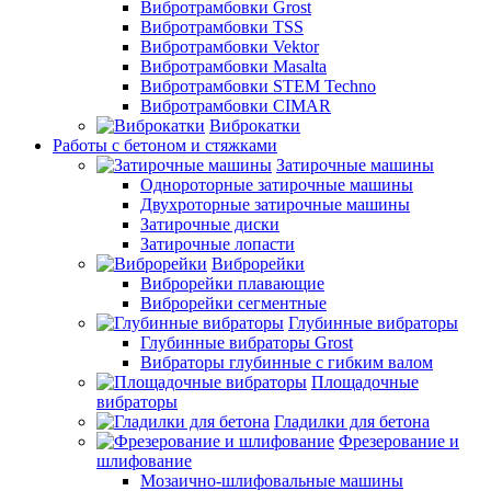
Вибротрамбовки Grost
Вибротрамбовки TSS
Вибротрамбовки Vektor
Вибротрамбовки Masalta
Вибротрамбовки STEM Techno
Вибротрамбовки CIMAR
Виброкатки
Работы с бетоном и стяжками
Затирочные машины
Однороторные затирочные машины
Двухроторные затирочные машины
Затирочные диски
Затирочные лопасти
Виброрейки
Виброрейки плавающие
Виброрейки сегментные
Глубинные вибраторы
Глубинные вибраторы Grost
Вибраторы глубинные с гибким валом
Площадочные
вибраторы
Гладилки для бетона
Фрезерование и
шлифование
Мозаично-шлифовальные машины