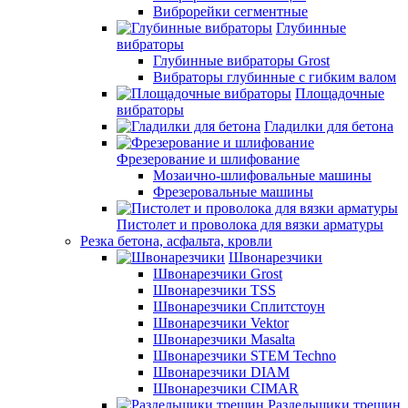
Виброрейки сегментные
Глубинные
вибраторы
Глубинные вибраторы Grost
Вибраторы глубинные с гибким валом
Площадочные
вибраторы
Гладилки для бетона
Фрезерование и шлифование
Мозаично-шлифовальные машины
Фрезеровальные машины
Пистолет и проволока для вязки арматуры
Резка бетона, асфальта, кровли
Швонарезчики
Швонарезчики Grost
Швонарезчики TSS
Швонарезчики Сплитстоун
Швонарезчики Vektor
Швонарезчики Masalta
Швонарезчики STEM Techno
Швонарезчики DIAM
Швонарезчики CIMAR
Раздельщики трещин