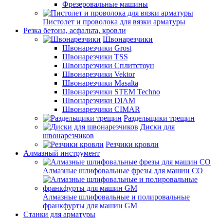
Фрезеровальные машины
Пистолет и проволока для вязки арматуры
Резка бетона, асфальта, кровли
Швонарезчики
Швонарезчики Grost
Швонарезчики TSS
Швонарезчики Сплитстоун
Швонарезчики Vektor
Швонарезчики Masalta
Швонарезчики STEM Techno
Швонарезчики DIAM
Швонарезчики CIMAR
Раздельщики трещин
Диски для
швонарезчиков
Резчики кровли
Алмазный инструмент
Алмазные шлифовальные фрезы для машин СО
Алмазные шлифовальные и полировальные
франкфурты для машин GM
Станки для арматуры