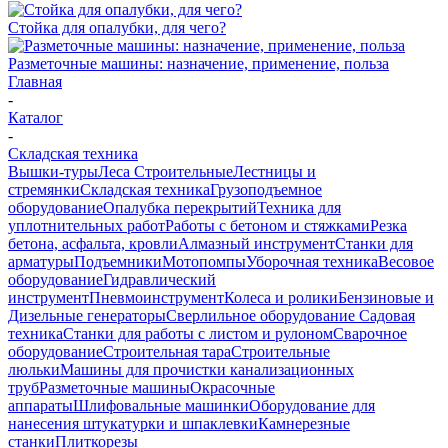
Стойка для опалубки, для чего?
Разметочные машины: назначение, применение, польза
Главная
-
Каталог
-
Складская техника
Вышки-туры
Леса Строительные
Лестницы и
стремянки
Складская техника
Грузоподъемное
оборудование
Опалубка перекрытий
Техника для
уплотнительных работ
Работы с бетоном и стяжками
Резка
бетона, асфальта, кровли
Алмазный инструмент
Станки для
арматуры
Подъемники
Мотопомпы
Уборочная техника
Весовое
оборудование
Гидравлический
инструмент
Пневмоинструмент
Колеса и ролики
Бензиновые и
Дизельные генераторы
Сверлильное оборудование
Садовая
техника
Станки для работы с листом и рулоном
Сварочное
оборудование
Строительная тара
Строительные
люльки
Машины для прочистки канализационных
труб
Разметочные машины
Окрасочные
аппараты
Шлифовальные машинки
Оборудование для
нанесения штукатурки и шпаклевки
Камнерезные
станки
Плиткорезы