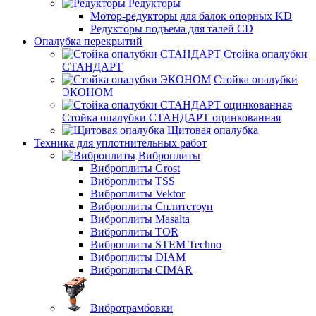
Редукторы
Мотор-редукторы для балок опорных KD
Редукторы подъема для талей CD
Опалубка перекрытий
Стойка опалубки
СТАНДАРТ
Стойка опалубки
ЭКОНОМ
Стойка опалубки СТАНДАРТ оцинкованная
Щитовая опалубка
Техника для уплотнительных работ
Виброплиты
Виброплиты Grost
Виброплиты TSS
Виброплиты Vektor
Виброплиты Сплитстоун
Виброплиты Masalta
Виброплиты TOR
Виброплиты STEM Techno
Виброплиты DIAM
Виброплиты CIMAR
Вибротрамбовки