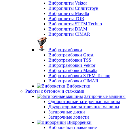
Виброплиты Vektor
Виброплиты Сплитстоун
Виброплиты Masalta
Виброплиты TOR
Виброплиты STEM Techno
Виброплиты DIAM
Виброплиты CIMAR
Вибротрамбовки
Вибротрамбовки Grost
Вибротрамбовки TSS
Вибротрамбовки Vektor
Вибротрамбовки Masalta
Вибротрамбовки STEM Techno
Вибротрамбовки CIMAR
Виброкатки
Работы с бетоном и стяжками
Затирочные машины
Однороторные затирочные машины
Двухроторные затирочные машины
Затирочные диски
Затирочные лопасти
Виброрейки
Виброрейки плавающие