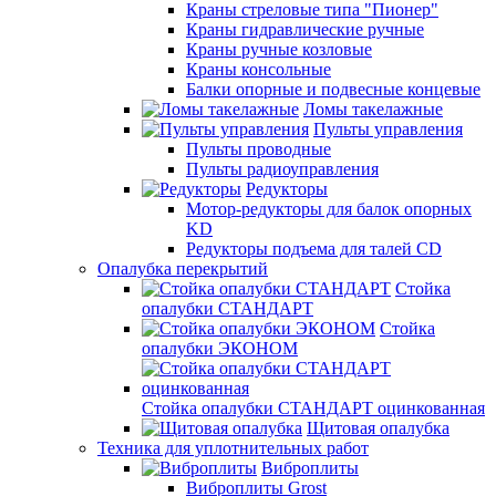
Краны стреловые типа "Пионер"
Краны гидравлические ручные
Краны ручные козловые
Краны консольные
Балки опорные и подвесные концевые
Ломы такелажные
Пульты управления
Пульты проводные
Пульты радиоуправления
Редукторы
Мотор-редукторы для балок опорных
KD
Редукторы подъема для талей CD
Опалубка перекрытий
Стойка
опалубки СТАНДАРТ
Стойка
опалубки ЭКОНОМ
Стойка опалубки СТАНДАРТ оцинкованная
Щитовая опалубка
Техника для уплотнительных работ
Виброплиты
Виброплиты Grost