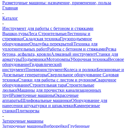
Разметочные машины: назначение, применение, польза
Главная
-
Каталог
-
Инструмент для работы с бетоном и стяжками
Вышки-туры
Леса Строительные
Лестницы и
стремянки
Складская техника
Грузоподъемное
оборудование
Опалубка перекрытий
Техника для
уплотнительных работ
Работы с бетоном и стяжками
Резка
бетона, асфальта, кровли
Алмазный инструмент
Станки для
арматуры
Подъемники
Мотопомпы
Уборочная техника
Весовое
оборудование
Гидравлический
инструмент
Пневмоинструмент
Колеса и ролики
Бензиновые и
Дизельные генераторы
Сверлильное оборудование
Садовая
техника
Станки для работы с листом и рулоном
Сварочное
оборудование
Строительная тара
Строительные
люльки
Машины для прочистки канализационных
труб
Разметочные машины
Окрасочные
аппараты
Шлифовальные машинки
Оборудование для
нанесения штукатурки и шпаклевки
Камнерезные
станки
Плиткорезы
-
Затирочные машины
Затирочные машины
Виброрейки
Глубинные