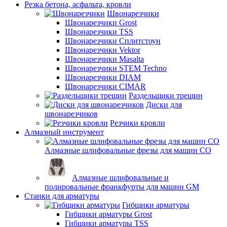
Резка бетона, асфальта, кровли
Швонарезчики
Швонарезчики Grost
Швонарезчики TSS
Швонарезчики Сплитстоун
Швонарезчики Vektor
Швонарезчики Masalta
Швонарезчики STEM Techno
Швонарезчики DIAM
Швонарезчики CIMAR
Раздельщики трещин
Диски для
швонарезчиков
Резчики кровли
Алмазный инструмент
Алмазные шлифовальные фрезы для машин СО
Алмазные шлифовальные и
полировальные франкфурты для машин GM
Станки для арматуры
Гибщики арматуры
Гибщики арматуры Grost
Гибщики арматуры TSS