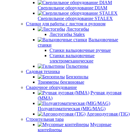
Сверлильное оборудование DIAM
Сверлильное оборудование STALEX
Станки для работы с листом и рулоном
Листогибы
Листогибы Stalex
Вальцовочные
станки
Станки вальцовочные ручные
Станки вальцовочные
электромеханические
Гильотины
Садовая техника
Бензопилы
Триммеры бензиновые
Сварочное оборудование
Ручная дуговая
(MMA)
Полуавтоматическая (MIG/MAG)
Аргонодуговая (TIG)
Строительная тара
Мусорные
контейнеры