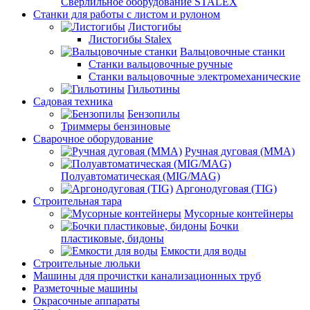
Сверлильное оборудование STALEX
Станки для работы с листом и рулоном
Листогибы
Листогибы Stalex
Вальцовочные станки
Станки вальцовочные ручные
Станки вальцовочные электромеханические
Гильотины
Садовая техника
Бензопилы
Триммеры бензиновые
Сварочное оборудование
Ручная дуговая (MMA)
Полуавтоматическая (MIG/MAG)
Аргонодуговая (TIG)
Строительная тара
Мусорные контейнеры
Бочки
пластиковые, бидоны
Емкости для воды
Строительные люльки
Машины для прочистки канализационных труб
Разметочные машины
Окрасочные аппараты