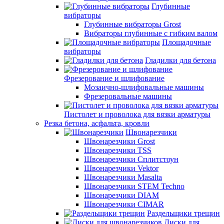
Глубинные
вибраторы
Глубинные вибраторы Grost
Вибраторы глубинные с гибким валом
Площадочные
вибраторы
Гладилки для бетона
Фрезерование и шлифование
Мозаично-шлифовальные машины
Фрезеровальные машины
Пистолет и проволока для вязки арматуры
Резка бетона, асфальта, кровли
Швонарезчики
Швонарезчики Grost
Швонарезчики TSS
Швонарезчики Сплитстоун
Швонарезчики Vektor
Швонарезчики Masalta
Швонарезчики STEM Techno
Швонарезчики DIAM
Швонарезчики CIMAR
Раздельщики трещин
Диски для