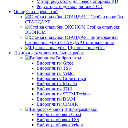
Мотор-редукторы для балок опорных KD
Редукторы подъема для талей CD
Опалубка перекрытий
Стойка опалубки
СТАНДАРТ
Стойка опалубки
ЭКОНОМ
Стойка опалубки СТАНДАРТ оцинкованная
Щитовая опалубка
Техника для уплотнительных работ
Виброплиты
Виброплиты Grost
Виброплиты TSS
Виброплиты Vektor
Виброплиты Сплитстоун
Виброплиты Masalta
Виброплиты TOR
Виброплиты STEM Techno
Виброплиты DIAM
Виброплиты CIMAR
Вибротрамбовки
Вибротрамбовки Grost
Вибротрамбовки TSS
Вибротрамбовки Vektor