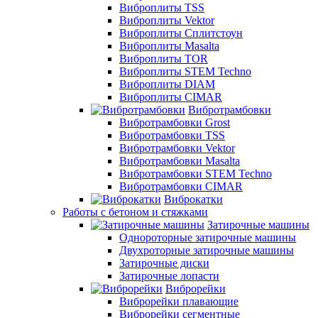
Виброплиты TSS
Виброплиты Vektor
Виброплиты Сплитстоун
Виброплиты Masalta
Виброплиты TOR
Виброплиты STEM Techno
Виброплиты DIAM
Виброплиты CIMAR
Вибротрамбовки
Вибротрамбовки Grost
Вибротрамбовки TSS
Вибротрамбовки Vektor
Вибротрамбовки Masalta
Вибротрамбовки STEM Techno
Вибротрамбовки CIMAR
Виброкатки
Работы с бетоном и стяжками
Затирочные машины
Однороторные затирочные машины
Двухроторные затирочные машины
Затирочные диски
Затирочные лопасти
Виброрейки
Виброрейки плавающие
Виброрейки сегментные