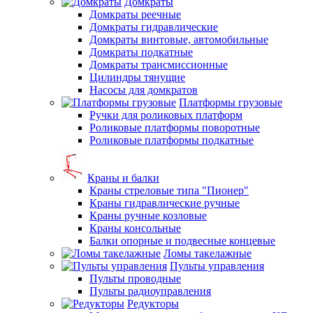
Домкраты
Домкраты реечные
Домкраты гидравлические
Домкраты винтовые, автомобильные
Домкраты подкатные
Домкраты трансмиссионные
Цилиндры тянущие
Насосы для домкратов
Платформы грузовые
Ручки для роликовых платформ
Роликовые платформы поворотные
Роликовые платформы подкатные
Краны и балки
Краны стреловые типа "Пионер"
Краны гидравлические ручные
Краны ручные козловые
Краны консольные
Балки опорные и подвесные концевые
Ломы такелажные
Пульты управления
Пульты проводные
Пульты радиоуправления
Редукторы