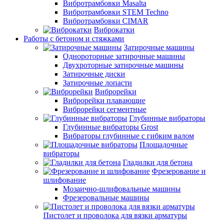
Вибротрамбовки Masalta
Вибротрамбовки STEM Techno
Вибротрамбовки CIMAR
Виброкатки
Работы с бетоном и стяжками
Затирочные машины
Однороторные затирочные машины
Двухроторные затирочные машины
Затирочные диски
Затирочные лопасти
Виброрейки
Виброрейки плавающие
Виброрейки сегментные
Глубинные вибраторы
Глубинные вибраторы Grost
Вибраторы глубинные с гибким валом
Площадочные
вибраторы
Гладилки для бетона
Фрезерование и
шлифование
Мозаично-шлифовальные машины
Фрезеровальные машины
Пистолет и проволока для вязки арматуры