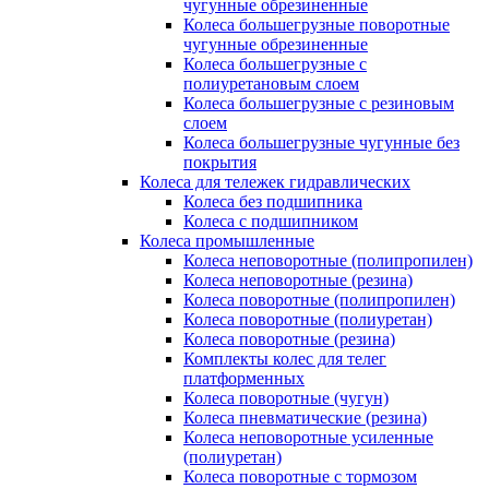
чугунные обрезиненные
Колеса большегрузные поворотные
чугунные обрезиненные
Колеса большегрузные с
полиуретановым слоем
Колеса большегрузные с резиновым
слоем
Колеса большегрузные чугунные без
покрытия
Колеса для тележек гидравлических
Колеса без подшипника
Колеса с подшипником
Колеса промышленные
Колеса неповоротные (полипропилен)
Колеса неповоротные (резина)
Колеса поворотные (полипропилен)
Колеса поворотные (полиуретан)
Колеса поворотные (резина)
Комплекты колес для телег
платформенных
Колеса поворотные (чугун)
Колеса пневматические (резина)
Колеса неповоротные усиленные
(полиуретан)
Колеса поворотные c тормозом