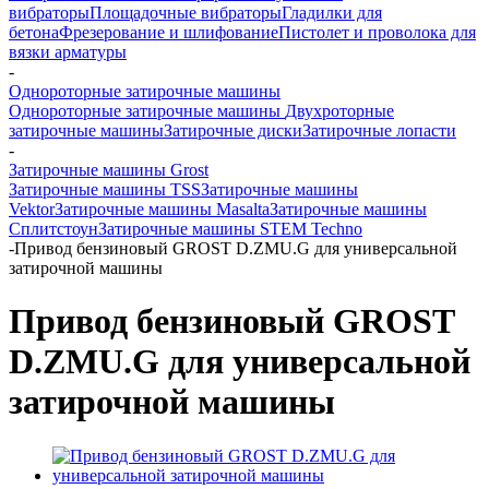
вибраторы
Площадочные вибраторы
Гладилки для
бетона
Фрезерование и шлифование
Пистолет и проволока для
вязки арматуры
-
Однороторные затирочные машины
Однороторные затирочные машины
Двухроторные
затирочные машины
Затирочные диски
Затирочные лопасти
-
Затирочные машины Grost
Затирочные машины TSS
Затирочные машины
Vektor
Затирочные машины Masalta
Затирочные машины
Сплитстоун
Затирочные машины STEM Techno
-
Привод бензиновый GROST D.ZMU.G для универсальной
затирочной машины
Привод бензиновый GROST
D.ZMU.G для универсальной
затирочной машины