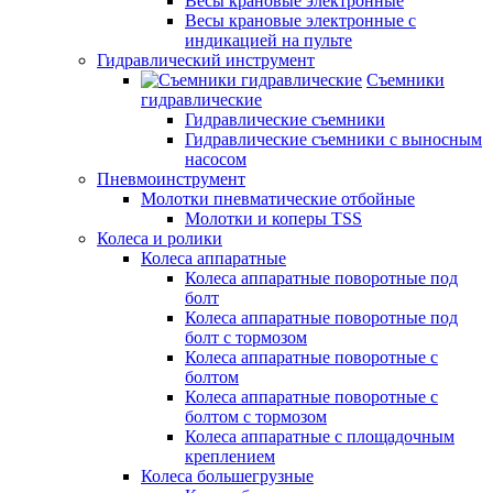
Весы крановые электронные
Весы крановые электронные с
индикацией на пульте
Гидравлический инструмент
Съемники
гидравлические
Гидравлические съемники
Гидравлические cъемники с выносным
насосом
Пневмоинструмент
Молотки пневматические отбойные
Молотки и коперы TSS
Колеса и ролики
Колеса аппаратные
Колеса аппаратные поворотные под
болт
Колеса аппаратные поворотные под
болт с тормозом
Колеса аппаратные поворотные с
болтом
Колеса аппаратные поворотные с
болтом с тормозом
Колеса аппаратные с площадочным
креплением
Колеса большегрузные