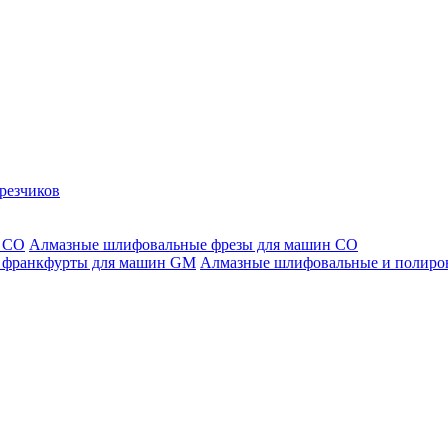
резчиков
Алмазные шлифовальные фрезы для машин СО
Алмазные шлифовальные и полиро