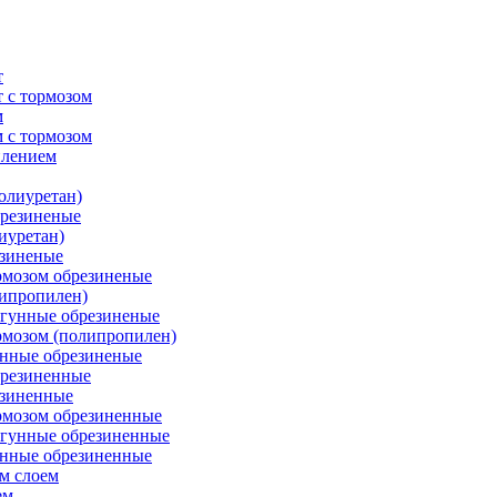
т
 с тормозом
м
 с тормозом
плением
олиуретан)
брезиненые
иуретан)
езиненые
рмозом обрезиненые
липропилен)
угунные обрезиненые
рмозом (полипропилен)
унные обрезиненые
брезиненные
езиненные
рмозом обрезиненные
угунные обрезиненные
унные обрезиненные
м слоем
ем