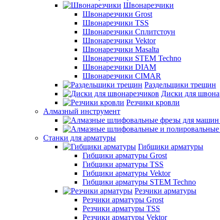
Швонарезчики
Швонарезчики Grost
Швонарезчики TSS
Швонарезчики Сплитстоун
Швонарезчики Vektor
Швонарезчики Masalta
Швонарезчики STEM Techno
Швонарезчики DIAM
Швонарезчики CIMAR
Раздельщики трещин
Диски для швона
Резчики кровли
Алмазный инструмент
Станки для арматуры
Гибщики арматуры
Гибщики арматуры Grost
Гибщики арматуры TSS
Гибщики арматуры Vektor
Гибщики арматуры STEM Techno
Резчики арматуры
Резчики арматуры Grost
Резчики арматуры TSS
Резчики арматуры Vektor