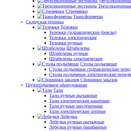
Двухсекционны
Трехсекционны
Стремянки
Трансформеры
Складская техника
Тележки
Тележки гидравлические (роклы)
Тележки электрические
Тележки ручные
Штабелеры
Штабелеры ручные
Штабелеры электрические
Столы подъемные
Столы подъемные гидравлические пер
Столы подъемные электрические перед
Сборщики заказов
Грузоподъемное оборудование
Тали
Тали ручные рычажные
Тали электрические канатные
Тали ручные шестеренные
Тали электрические цепные
Лебедки
Лебедки ручные рычажные
Лебедки ручные барабанные