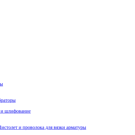
ры
браторы
 и шлифование
Пистолет и проволока для вязки арматуры