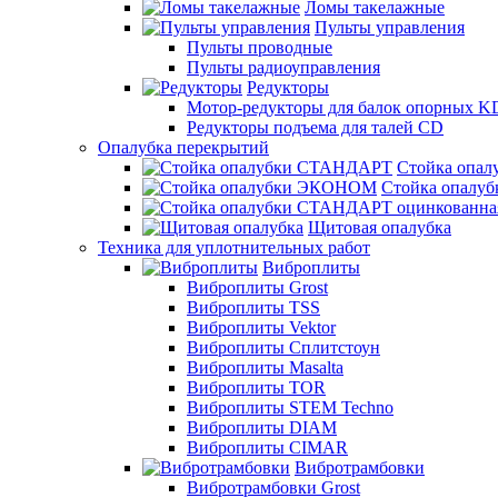
Ломы такелажные
Пульты управления
Пульты проводные
Пульты радиоуправления
Редукторы
Мотор-редукторы для балок опорных K
Редукторы подъема для талей CD
Опалубка перекрытий
Стойка опа
Стойка опал
Щитовая опалубка
Техника для уплотнительных работ
Виброплиты
Виброплиты Grost
Виброплиты TSS
Виброплиты Vektor
Виброплиты Сплитстоун
Виброплиты Masalta
Виброплиты TOR
Виброплиты STEM Techno
Виброплиты DIAM
Виброплиты CIMAR
Вибротрамбовки
Вибротрамбовки Grost