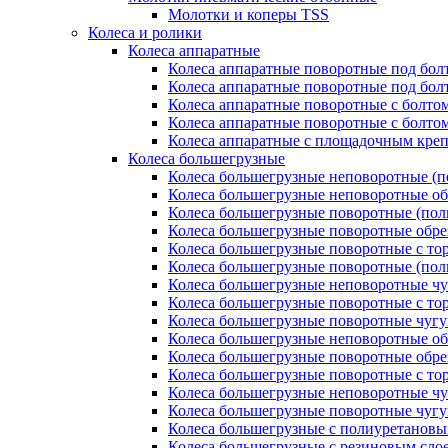
Молотки и коперы TSS
Колеса и ролики
Колеса аппаратные
Колеса аппаратные поворотные под бол
Колеса аппаратные поворотные под болт
Колеса аппаратные поворотные с болто
Колеса аппаратные поворотные с болтом
Колеса аппаратные с площадочным кре
Колеса большегрузные
Колеса большегрузные неповоротные (п
Колеса большегрузные неповоротные о
Колеса большегрузные поворотные (пол
Колеса большегрузные поворотные обр
Колеса большегрузные поворотные с то
Колеса большегрузные поворотные (по
Колеса большегрузные неповоротные ч
Колеса большегрузные поворотные с то
Колеса большегрузные поворотные чуг
Колеса большегрузные неповоротные о
Колеса большегрузные поворотные обр
Колеса большегрузные поворотные с то
Колеса большегрузные неповоротные ч
Колеса большегрузные поворотные чуг
Колеса большегрузные с полиуретановы
Колеса большегрузные с резиновым сло