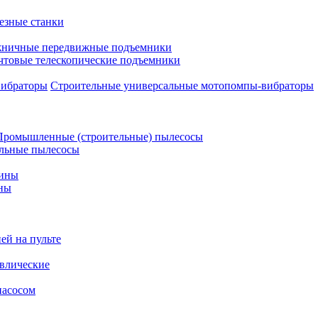
езные станки
ничные передвижные подъемники
чтовые телескопические подъемники
Строительные универсальные мотопомпы-вибраторы
Промышленные (строительные) пылесосы
льные пылесосы
шины
ны
ей на пульте
влические
насосом