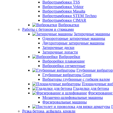
Вибротрамбовки TSS
Вибротрамбовки Vektor
Вибротрамбовки Masalta
Вибротрамбовки STEM Techno
Вибротрамбовки CIMAR
Виброкатки
Работы с бетоном и стяжками
Затирочные машины
Однороторные затирочные машины
Двухроторные затирочные машины
Затирочные диски
Затирочные лопасти
Виброрейки
Виброрейки плавающие
Виброрейки сегментные
Глубинные вибрато
Глубинные вибраторы Grost
Вибраторы глубинные с гибким валом
Площадочные ви
Гладилки для бетона
Фрезерование
Мозаично-шлифовальные машины
Фрезеровальные машины
Резка бетона, асфальта, кровли