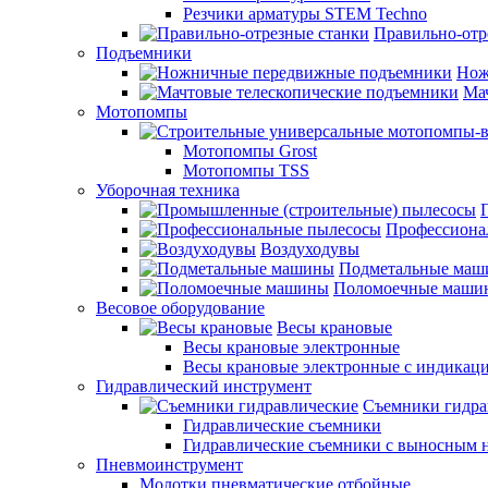
Резчики арматуры STEM Techno
Правильно-отр
Подъемники
Нож
Ма
Мотопомпы
Мотопомпы Grost
Мотопомпы TSS
Уборочная техника
Профессиона
Воздуходувы
Подметальные ма
Поломоечные маши
Весовое оборудование
Весы крановые
Весы крановые электронные
Весы крановые электронные с индикаци
Гидравлический инструмент
Съемники гидра
Гидравлические съемники
Гидравлические cъемники с выносным 
Пневмоинструмент
Молотки пневматические отбойные