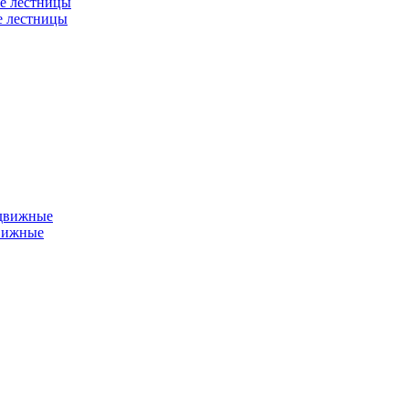
е лестницы
е лестницы
едвижные
вижные