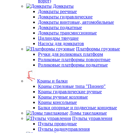
ворот)
Домкраты
Домкраты реечные
Домкраты гидравлические
Домкраты винтовые, автомобильные
Домкраты подкатные
Домкраты трансмиссионные
Цилиндры тянущие
Насосы для домкратов
Платформы грузовые
Ручки для роликовых платформ
Роликовые платформы поворотные
Роликовые платформы подкатные
Краны и балки
Краны стреловые типа "Пионер"
Краны гидравлические ручные
Краны ручные козловые
Краны консольные
Балки опорные и подвесные концевые
Ломы такелажные
Пульты управления
Пульты проводные
Пульты радиоуправления