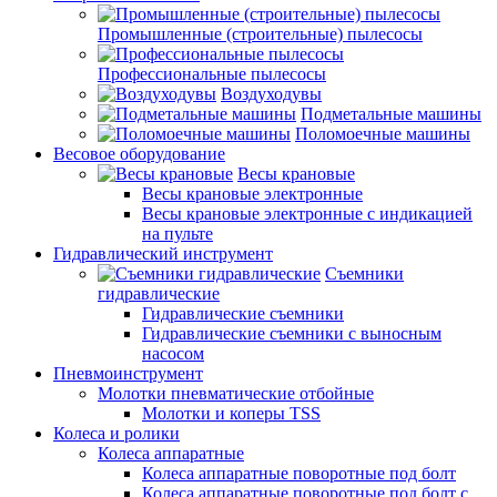
Промышленные (строительные) пылесосы
Профессиональные пылесосы
Воздуходувы
Подметальные машины
Поломоечные машины
Весовое оборудование
Весы крановые
Весы крановые электронные
Весы крановые электронные с индикацией
на пульте
Гидравлический инструмент
Съемники
гидравлические
Гидравлические съемники
Гидравлические cъемники с выносным
насосом
Пневмоинструмент
Молотки пневматические отбойные
Молотки и коперы TSS
Колеса и ролики
Колеса аппаратные
Колеса аппаратные поворотные под болт
Колеса аппаратные поворотные под болт с