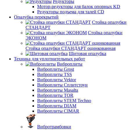
Редукторы
Мотор-редукторы для балок опорных KD
Редукторы подъема для талей CD
Опалубка перекрытий
Стойка опалубки
СТАНДАРТ
Стойка опалубки
ЭКОНОМ
Стойка опалубки СТАНДАРТ оцинкованная
Щитовая опалубка
Техника для уплотнительных работ
Виброплиты
Виброплиты Grost
Виброплиты TSS
Виброплиты Vektor
Виброплиты Сплитстоун
Виброплиты Masalta
Виброплиты TOR
Виброплиты STEM Techno
Виброплиты DIAM
Виброплиты CIMAR
Вибротрамбовки