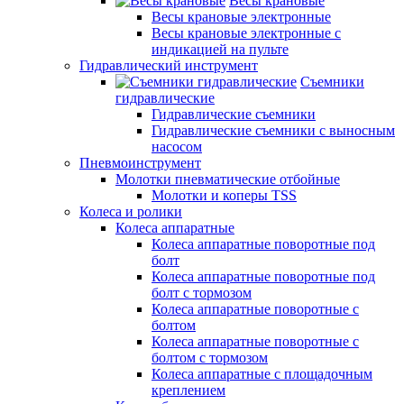
Весы крановые
Весы крановые электронные
Весы крановые электронные с
индикацией на пульте
Гидравлический инструмент
Съемники
гидравлические
Гидравлические съемники
Гидравлические cъемники с выносным
насосом
Пневмоинструмент
Молотки пневматические отбойные
Молотки и коперы TSS
Колеса и ролики
Колеса аппаратные
Колеса аппаратные поворотные под
болт
Колеса аппаратные поворотные под
болт с тормозом
Колеса аппаратные поворотные с
болтом
Колеса аппаратные поворотные с
болтом с тормозом
Колеса аппаратные с площадочным
креплением