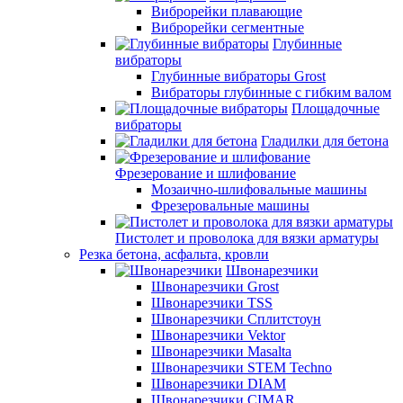
Виброрейки плавающие
Виброрейки сегментные
Глубинные
вибраторы
Глубинные вибраторы Grost
Вибраторы глубинные с гибким валом
Площадочные
вибраторы
Гладилки для бетона
Фрезерование и шлифование
Мозаично-шлифовальные машины
Фрезеровальные машины
Пистолет и проволока для вязки арматуры
Резка бетона, асфальта, кровли
Швонарезчики
Швонарезчики Grost
Швонарезчики TSS
Швонарезчики Сплитстоун
Швонарезчики Vektor
Швонарезчики Masalta
Швонарезчики STEM Techno
Швонарезчики DIAM
Швонарезчики CIMAR