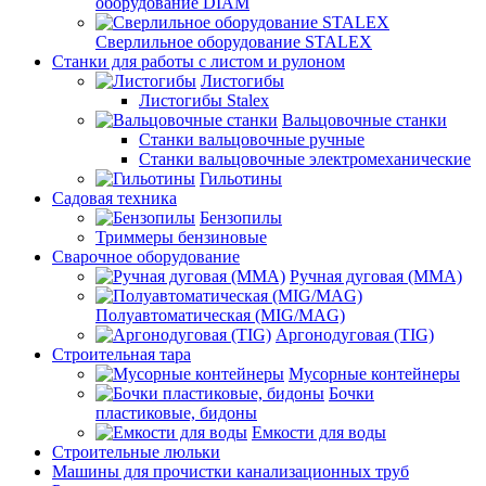
оборудование DIAM
Сверлильное оборудование STALEX
Станки для работы с листом и рулоном
Листогибы
Листогибы Stalex
Вальцовочные станки
Станки вальцовочные ручные
Станки вальцовочные электромеханические
Гильотины
Садовая техника
Бензопилы
Триммеры бензиновые
Сварочное оборудование
Ручная дуговая (MMA)
Полуавтоматическая (MIG/MAG)
Аргонодуговая (TIG)
Строительная тара
Мусорные контейнеры
Бочки
пластиковые, бидоны
Емкости для воды
Строительные люльки
Машины для прочистки канализационных труб