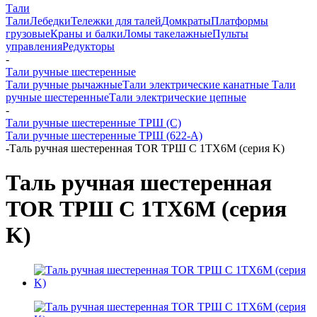
Тали
Тали
Лебедки
Тележки для талей
Домкраты
Платформы
грузовые
Краны и балки
Ломы такелажные
Пульты
управления
Редукторы
-
Тали ручные шестеренные
Тали ручные рычажные
Тали электрические канатные
Тали
ручные шестеренные
Тали электрические цепные
-
Тали ручные шестеренные ТРШ (С)
Тали ручные шестеренные ТРШ (622-A)
-
Таль ручная шестеренная TOR ТРШ C 1ТХ6М (серия K)
Таль ручная шестеренная
TOR ТРШ C 1ТХ6М (серия
K)