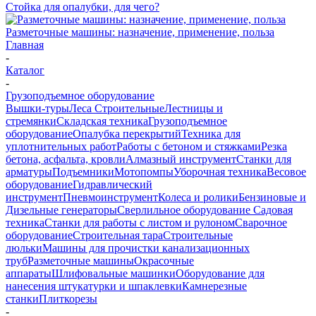
Стойка для опалубки, для чего?
Разметочные машины: назначение, применение, польза
Главная
-
Каталог
-
Грузоподъемное оборудование
Вышки-туры
Леса Строительные
Лестницы и
стремянки
Складская техника
Грузоподъемное
оборудование
Опалубка перекрытий
Техника для
уплотнительных работ
Работы с бетоном и стяжками
Резка
бетона, асфальта, кровли
Алмазный инструмент
Станки для
арматуры
Подъемники
Мотопомпы
Уборочная техника
Весовое
оборудование
Гидравлический
инструмент
Пневмоинструмент
Колеса и ролики
Бензиновые и
Дизельные генераторы
Сверлильное оборудование
Садовая
техника
Станки для работы с листом и рулоном
Сварочное
оборудование
Строительная тара
Строительные
люльки
Машины для прочистки канализационных
труб
Разметочные машины
Окрасочные
аппараты
Шлифовальные машинки
Оборудование для
нанесения штукатурки и шпаклевки
Камнерезные
станки
Плиткорезы
-