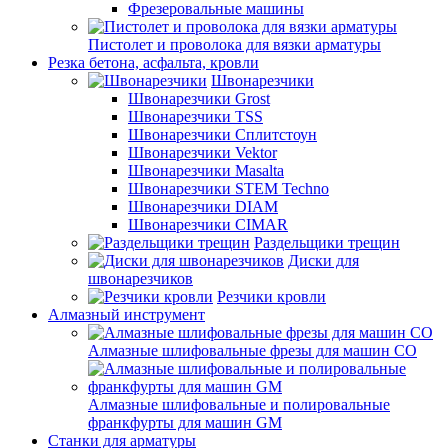
Фрезеровальные машины
Пистолет и проволока для вязки арматуры
Резка бетона, асфальта, кровли
Швонарезчики
Швонарезчики Grost
Швонарезчики TSS
Швонарезчики Сплитстоун
Швонарезчики Vektor
Швонарезчики Masalta
Швонарезчики STEM Techno
Швонарезчики DIAM
Швонарезчики CIMAR
Раздельщики трещин
Диски для
швонарезчиков
Резчики кровли
Алмазный инструмент
Алмазные шлифовальные фрезы для машин СО
Алмазные шлифовальные и полировальные
франкфурты для машин GM
Станки для арматуры