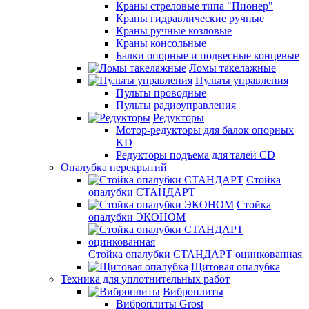
Краны стреловые типа "Пионер"
Краны гидравлические ручные
Краны ручные козловые
Краны консольные
Балки опорные и подвесные концевые
Ломы такелажные
Пульты управления
Пульты проводные
Пульты радиоуправления
Редукторы
Мотор-редукторы для балок опорных
KD
Редукторы подъема для талей CD
Опалубка перекрытий
Стойка
опалубки СТАНДАРТ
Стойка
опалубки ЭКОНОМ
Стойка опалубки СТАНДАРТ оцинкованная
Щитовая опалубка
Техника для уплотнительных работ
Виброплиты
Виброплиты Grost