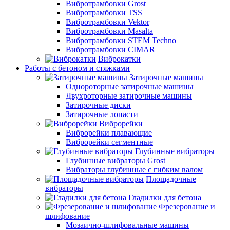
Вибротрамбовки Grost
Вибротрамбовки TSS
Вибротрамбовки Vektor
Вибротрамбовки Masalta
Вибротрамбовки STEM Techno
Вибротрамбовки CIMAR
Виброкатки
Работы с бетоном и стяжками
Затирочные машины
Однороторные затирочные машины
Двухроторные затирочные машины
Затирочные диски
Затирочные лопасти
Виброрейки
Виброрейки плавающие
Виброрейки сегментные
Глубинные вибраторы
Глубинные вибраторы Grost
Вибраторы глубинные с гибким валом
Площадочные
вибраторы
Гладилки для бетона
Фрезерование и
шлифование
Мозаично-шлифовальные машины