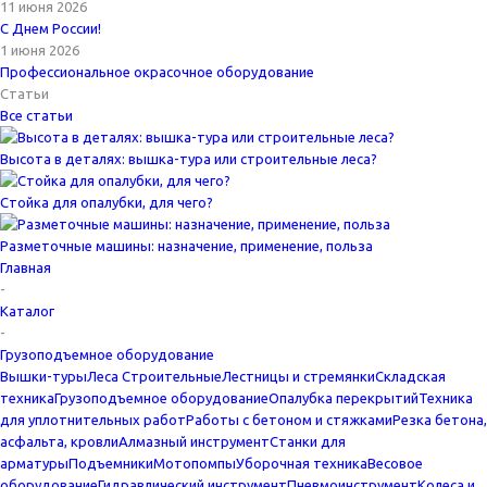
11 июня 2026
С Днем России!
1 июня 2026
Профессиональное окрасочное оборудование
Статьи
Все статьи
Высота в деталях: вышка-тура или строительные леса?
Стойка для опалубки, для чего?
Разметочные машины: назначение, применение, польза
Главная
-
Каталог
-
Грузоподъемное оборудование
Вышки-туры
Леса Строительные
Лестницы и стремянки
Складская
техника
Грузоподъемное оборудование
Опалубка перекрытий
Техника
для уплотнительных работ
Работы с бетоном и стяжками
Резка бетона,
асфальта, кровли
Алмазный инструмент
Станки для
арматуры
Подъемники
Мотопомпы
Уборочная техника
Весовое
оборудование
Гидравлический инструмент
Пневмоинструмент
Колеса и