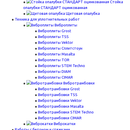
Стойка
опалубки СТАНДАРТ оцинкованная
Щитовая опалубка
Техника для уплотнительных работ
Виброплиты
Виброплиты Grost
Виброплиты TSS
Виброплиты Vektor
Виброплиты Сплитстоун
Виброплиты Masalta
Виброплиты TOR
Виброплиты STEM Techno
Виброплиты DIAM
Виброплиты CIMAR
Вибротрамбовки
Вибротрамбовки Grost
Вибротрамбовки TSS
Вибротрамбовки Vektor
Вибротрамбовки Masalta
Вибротрамбовки STEM Techno
Вибротрамбовки CIMAR
Виброкатки
Работы с бетоном и стяжками