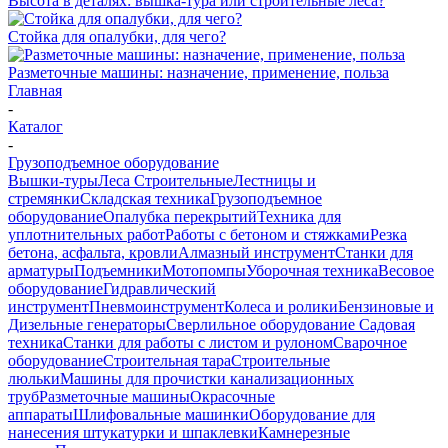
Высота в деталях: вышка-тура или строительные леса?
Стойка для опалубки, для чего?
Разметочные машины: назначение, применение, польза
Главная
-
Каталог
-
Грузоподъемное оборудование
Вышки-туры
Леса Строительные
Лестницы и
стремянки
Складская техника
Грузоподъемное
оборудование
Опалубка перекрытий
Техника для
уплотнительных работ
Работы с бетоном и стяжками
Резка
бетона, асфальта, кровли
Алмазный инструмент
Станки для
арматуры
Подъемники
Мотопомпы
Уборочная техника
Весовое
оборудование
Гидравлический
инструмент
Пневмоинструмент
Колеса и ролики
Бензиновые и
Дизельные генераторы
Сверлильное оборудование
Садовая
техника
Станки для работы с листом и рулоном
Сварочное
оборудование
Строительная тара
Строительные
люльки
Машины для прочистки канализационных
труб
Разметочные машины
Окрасочные
аппараты
Шлифовальные машинки
Оборудование для
нанесения штукатурки и шпаклевки
Камнерезные