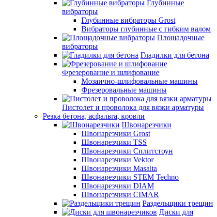
Глубинные
вибраторы
Глубинные вибраторы Grost
Вибраторы глубинные с гибким валом
Площадочные
вибраторы
Гладилки для бетона
Фрезерование и шлифование
Мозаично-шлифовальные машины
Фрезеровальные машины
Пистолет и проволока для вязки арматуры
Резка бетона, асфальта, кровли
Швонарезчики
Швонарезчики Grost
Швонарезчики TSS
Швонарезчики Сплитстоун
Швонарезчики Vektor
Швонарезчики Masalta
Швонарезчики STEM Techno
Швонарезчики DIAM
Швонарезчики CIMAR
Раздельщики трещин
Диски для