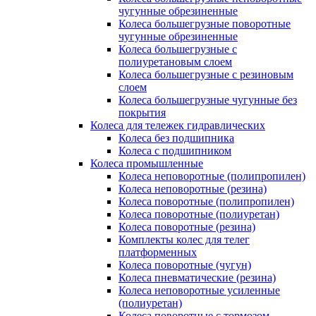
чугунные обрезиненные
Колеса большегрузные поворотные
чугунные обрезиненные
Колеса большегрузные с
полиуретановым слоем
Колеса большегрузные с резиновым
слоем
Колеса большегрузные чугунные без
покрытия
Колеса для тележек гидравлических
Колеса без подшипника
Колеса с подшипником
Колеса промышленные
Колеса неповоротные (полипропилен)
Колеса неповоротные (резина)
Колеса поворотные (полипропилен)
Колеса поворотные (полиуретан)
Колеса поворотные (резина)
Комплекты колес для телег
платформенных
Колеса поворотные (чугун)
Колеса пневматические (резина)
Колеса неповоротные усиленные
(полиуретан)
Колеса поворотные c тормозом