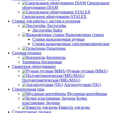
Сверлильное
оборудование DIAM
Сверлильное оборудование STALEX
Станки для работы с листом и рулоном
Листогибы
Листогибы Stalex
Вальцовочные станки
Станки вальцовочные ручные
Станки вальцовочные электромеханические
Гильотины
Садовая техника
Бензопилы
Триммеры бензиновые
Сварочное оборудование
Ручная дуговая (MMA)
Полуавтоматическая (MIG/MAG)
Аргонодуговая (TIG)
Строительная тара
Мусорные контейнеры
Бочки
пластиковые, бидоны
Емкости для воды
Строительные люльки