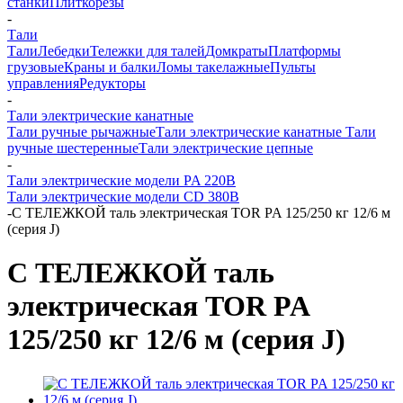
станки
Плиткорезы
-
Тали
Тали
Лебедки
Тележки для талей
Домкраты
Платформы
грузовые
Краны и балки
Ломы такелажные
Пульты
управления
Редукторы
-
Тали электрические канатные
Тали ручные рычажные
Тали электрические канатные
Тали
ручные шестеренные
Тали электрические цепные
-
Тали электрические модели PA 220В
Тали электрические модели CD 380В
-
С ТЕЛЕЖКОЙ таль электрическая TOR PA 125/250 кг 12/6 м
(серия J)
С ТЕЛЕЖКОЙ таль
электрическая TOR PA
125/250 кг 12/6 м (серия J)