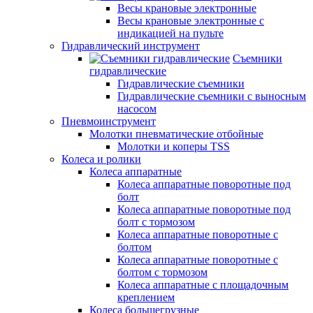
Весы крановые электронные
Весы крановые электронные с
индикацией на пульте
Гидравлический инструмент
Съемники
гидравлические
Гидравлические съемники
Гидравлические cъемники с выносным
насосом
Пневмоинструмент
Молотки пневматические отбойные
Молотки и коперы TSS
Колеса и ролики
Колеса аппаратные
Колеса аппаратные поворотные под
болт
Колеса аппаратные поворотные под
болт с тормозом
Колеса аппаратные поворотные с
болтом
Колеса аппаратные поворотные с
болтом с тормозом
Колеса аппаратные с площадочным
креплением
Колеса большегрузные