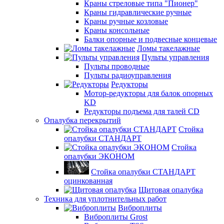
Краны стреловые типа "Пионер"
Краны гидравлические ручные
Краны ручные козловые
Краны консольные
Балки опорные и подвесные концевые
Ломы такелажные
Пульты управления
Пульты проводные
Пульты радиоуправления
Редукторы
Мотор-редукторы для балок опорных
KD
Редукторы подъема для талей CD
Опалубка перекрытий
Стойка
опалубки СТАНДАРТ
Стойка
опалубки ЭКОНОМ
Стойка опалубки СТАНДАРТ
оцинкованная
Щитовая опалубка
Техника для уплотнительных работ
Виброплиты
Виброплиты Grost