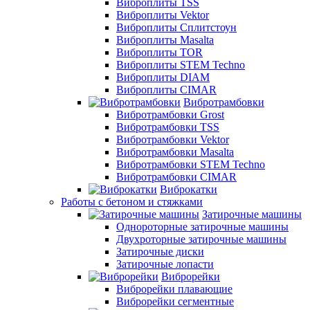
Виброплиты TSS
Виброплиты Vektor
Виброплиты Сплитстоун
Виброплиты Masalta
Виброплиты TOR
Виброплиты STEM Techno
Виброплиты DIAM
Виброплиты CIMAR
Вибротрамбовки
Вибротрамбовки Grost
Вибротрамбовки TSS
Вибротрамбовки Vektor
Вибротрамбовки Masalta
Вибротрамбовки STEM Techno
Вибротрамбовки CIMAR
Виброкатки
Работы с бетоном и стяжками
Затирочные машины
Однороторные затирочные машины
Двухроторные затирочные машины
Затирочные диски
Затирочные лопасти
Виброрейки
Виброрейки плавающие
Виброрейки сегментные