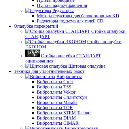
Пульты проводные
Пульты радиоуправления
Редукторы
Мотор-редукторы для балок опорных KD
Редукторы подъема для талей CD
Опалубка перекрытий
Стойка опалубки
СТАНДАРТ
Стойка опалубки
ЭКОНОМ
Стойка опалубки СТАНДАРТ
оцинкованная
Щитовая опалубка
Техника для уплотнительных работ
Виброплиты
Виброплиты Grost
Виброплиты TSS
Виброплиты Vektor
Виброплиты Сплитстоун
Виброплиты Masalta
Виброплиты TOR
Виброплиты STEM Techno
Виброплиты DIAM
Виброплиты CIMAR
Вибротрамбовки