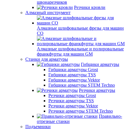
швонарезчиков
Резчики кровли
Алмазный инструмент
Алмазные шлифовальные фрезы для машин
СО
Алмазные шлифовальные и полировальные
франкфурты для машин GM
Станки для арматуры
Гибщики арматуры
Гибщики арматуры Grost
Гибщики арматуры TSS
Гибщики арматуры Vektor
Гибщики арматуры STEM Techno
Резчики арматуры
Резчики арматуры Grost
Резчики арматуры TSS
Резчики арматуры Vektor
Резчики арматуры STEM Techno
Правильно-
отрезные станки
Подъемники