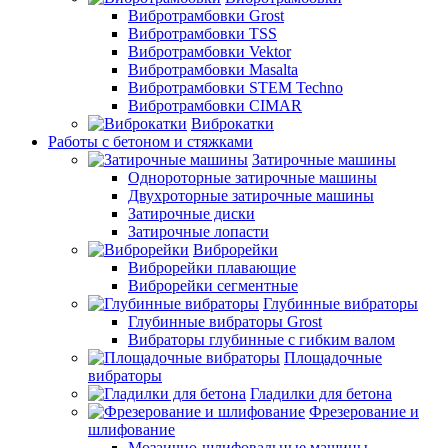
Вибротрамбовки Grost
Вибротрамбовки TSS
Вибротрамбовки Vektor
Вибротрамбовки Masalta
Вибротрамбовки STEM Techno
Вибротрамбовки CIMAR
Виброкатки
Работы с бетоном и стяжками
Затирочные машины
Однороторные затирочные машины
Двухроторные затирочные машины
Затирочные диски
Затирочные лопасти
Виброрейки
Виброрейки плавающие
Виброрейки сегментные
Глубинные вибраторы
Глубинные вибраторы Grost
Вибраторы глубинные с гибким валом
Площадочные
вибраторы
Гладилки для бетона
Фрезерование и
шлифование
Мозаично-шлифовальные машины