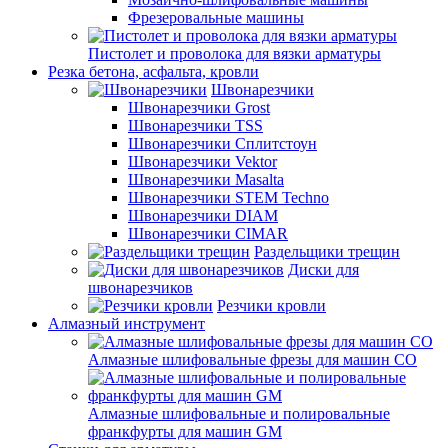
Фрезеровальные машины
Пистолет и проволока для вязки арматуры
Резка бетона, асфальта, кровли
Швонарезчики
Швонарезчики Grost
Швонарезчики TSS
Швонарезчики Сплитстоун
Швонарезчики Vektor
Швонарезчики Masalta
Швонарезчики STEM Techno
Швонарезчики DIAM
Швонарезчики CIMAR
Раздельщики трещин
Диски для
швонарезчиков
Резчики кровли
Алмазный инструмент
Алмазные шлифовальные фрезы для машин СО
Алмазные шлифовальные и полировальные
франкфурты для машин GM