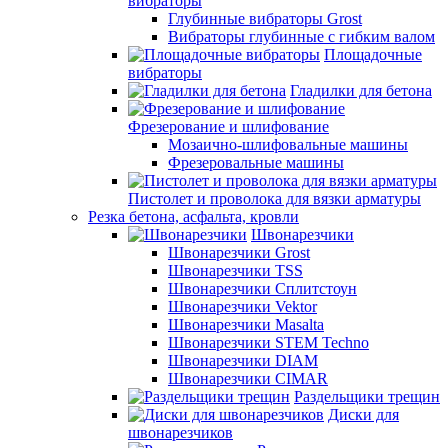
вибраторы
Глубинные вибраторы Grost
Вибраторы глубинные с гибким валом
Площадочные
вибраторы
Гладилки для бетона
Фрезерование и шлифование
Мозаично-шлифовальные машины
Фрезеровальные машины
Пистолет и проволока для вязки арматуры
Резка бетона, асфальта, кровли
Швонарезчики
Швонарезчики Grost
Швонарезчики TSS
Швонарезчики Сплитстоун
Швонарезчики Vektor
Швонарезчики Masalta
Швонарезчики STEM Techno
Швонарезчики DIAM
Швонарезчики CIMAR
Раздельщики трещин
Диски для
швонарезчиков