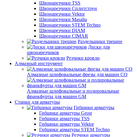
Швонарезчики TSS
Швонарезчики Сплитстоун
Швонарезчики Vektor
Швонарезчики Masalta
Швонарезчики STEM Techno
Швонарезчики DIAM
Швонарезчики CIMAR
Раздельщики трещин
Диски для
швонарезчиков
Резчики кровли
Алмазный инструмент
Алмазные шлифовальные фрезы для машин СО
Алмазные шлифовальные и полировальные
франкфурты для машин GM
Станки для арматуры
Гибщики арматуры
Гибщики арматуры Grost
Гибщики арматуры TSS
Гибщики арматуры Vektor
Гибщики арматуры STEM Techno
Резчики арматуры