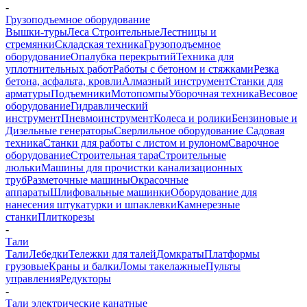
-
Грузоподъемное оборудование
Вышки-туры
Леса Строительные
Лестницы и
стремянки
Складская техника
Грузоподъемное
оборудование
Опалубка перекрытий
Техника для
уплотнительных работ
Работы с бетоном и стяжками
Резка
бетона, асфальта, кровли
Алмазный инструмент
Станки для
арматуры
Подъемники
Мотопомпы
Уборочная техника
Весовое
оборудование
Гидравлический
инструмент
Пневмоинструмент
Колеса и ролики
Бензиновые и
Дизельные генераторы
Сверлильное оборудование
Садовая
техника
Станки для работы с листом и рулоном
Сварочное
оборудование
Строительная тара
Строительные
люльки
Машины для прочистки канализационных
труб
Разметочные машины
Окрасочные
аппараты
Шлифовальные машинки
Оборудование для
нанесения штукатурки и шпаклевки
Камнерезные
станки
Плиткорезы
-
Тали
Тали
Лебедки
Тележки для талей
Домкраты
Платформы
грузовые
Краны и балки
Ломы такелажные
Пульты
управления
Редукторы
-
Тали электрические канатные