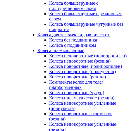
Колеса большегрузные с
полиуретановым слоем
Колеса большегрузные с резиновым
слоем
Колеса большегрузные чугунные без
покрытия
Колеса для тележек гидравлических
Колеса без подшипника
Колеса с подшипником
Колеса промышленные
Колеса неповоротные (полипропилен)
Колеса неповоротные (резина)
Колеса поворотные (полипропилен)
Колеса поворотные (полиуретан)
Колеса поворотные (резина)
Комплекты колес для телег
платформенных
Колеса поворотные (чугун)
Колеса пневматические (резина)
Колеса неповоротные усиленные
(полиуретан)
Колеса поворотные c тормозом
(резина)
Колеса неповоротные усиленные
(резина)