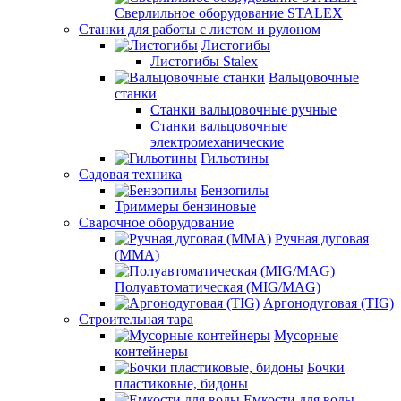
Сверлильное оборудование STALEX
Станки для работы с листом и рулоном
Листогибы
Листогибы Stalex
Вальцовочные
станки
Станки вальцовочные ручные
Станки вальцовочные
электромеханические
Гильотины
Садовая техника
Бензопилы
Триммеры бензиновые
Сварочное оборудование
Ручная дуговая
(MMA)
Полуавтоматическая (MIG/MAG)
Аргонодуговая (TIG)
Строительная тара
Мусорные
контейнеры
Бочки
пластиковые, бидоны
Емкости для воды