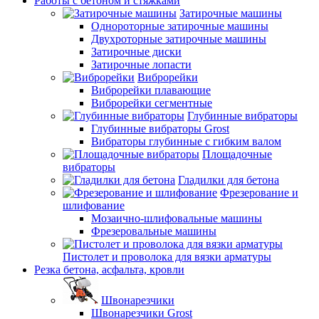
Работы с бетоном и стяжками
Затирочные машины
Однороторные затирочные машины
Двухроторные затирочные машины
Затирочные диски
Затирочные лопасти
Виброрейки
Виброрейки плавающие
Виброрейки сегментные
Глубинные вибраторы
Глубинные вибраторы Grost
Вибраторы глубинные с гибким валом
Площадочные
вибраторы
Гладилки для бетона
Фрезерование и
шлифование
Мозаично-шлифовальные машины
Фрезеровальные машины
Пистолет и проволока для вязки арматуры
Резка бетона, асфальта, кровли
Швонарезчики
Швонарезчики Grost