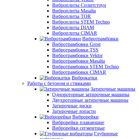
Виброплиты Сплитстоун
Виброплиты Masalta
Виброплиты TOR
Виброплиты STEM Techno
Виброплиты DIAM
Виброплиты CIMAR
Вибротрамбовки
Вибротрамбовки Grost
Вибротрамбовки TSS
Вибротрамбовки Vektor
Вибротрамбовки Masalta
Вибротрамбовки STEM Techno
Вибротрамбовки CIMAR
Виброкатки
Работы с бетоном и стяжками
Затирочные машины
Однороторные затирочные машины
Двухроторные затирочные машины
Затирочные диски
Затирочные лопасти
Виброрейки
Виброрейки плавающие
Виброрейки сегментные
Глубинные