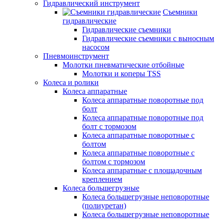
Гидравлический инструмент
Съемники
гидравлические
Гидравлические съемники
Гидравлические cъемники с выносным
насосом
Пневмоинструмент
Молотки пневматические отбойные
Молотки и коперы TSS
Колеса и ролики
Колеса аппаратные
Колеса аппаратные поворотные под
болт
Колеса аппаратные поворотные под
болт с тормозом
Колеса аппаратные поворотные с
болтом
Колеса аппаратные поворотные с
болтом с тормозом
Колеса аппаратные с площадочным
креплением
Колеса большегрузные
Колеса большегрузные неповоротные
(полиуретан)
Колеса большегрузные неповоротные