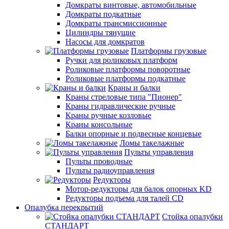
Домкраты винтовые, автомобильные
Домкраты подкатные
Домкраты трансмиссионные
Цилиндры тянущие
Насосы для домкратов
Платформы грузовые
Ручки для роликовых платформ
Роликовые платформы поворотные
Роликовые платформы подкатные
Краны и балки
Краны стреловые типа "Пионер"
Краны гидравлические ручные
Краны ручные козловые
Краны консольные
Балки опорные и подвесные концевые
Ломы такелажные
Пульты управления
Пульты проводные
Пульты радиоуправления
Редукторы
Мотор-редукторы для балок опорных KD
Редукторы подъема для талей CD
Опалубка перекрытий
Стойка опалубки
СТАНДАРТ