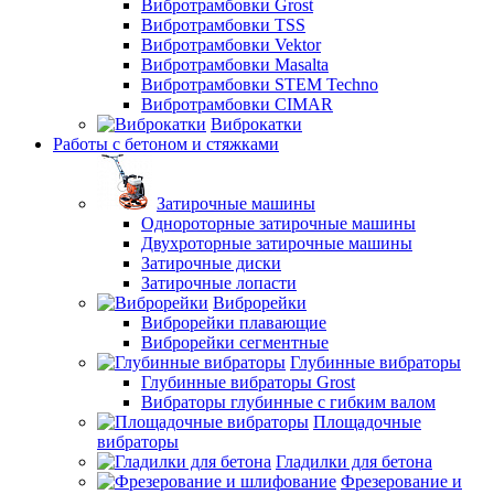
Вибротрамбовки Grost
Вибротрамбовки TSS
Вибротрамбовки Vektor
Вибротрамбовки Masalta
Вибротрамбовки STEM Techno
Вибротрамбовки CIMAR
Виброкатки
Работы с бетоном и стяжками
Затирочные машины
Однороторные затирочные машины
Двухроторные затирочные машины
Затирочные диски
Затирочные лопасти
Виброрейки
Виброрейки плавающие
Виброрейки сегментные
Глубинные вибраторы
Глубинные вибраторы Grost
Вибраторы глубинные с гибким валом
Площадочные
вибраторы
Гладилки для бетона
Фрезерование и