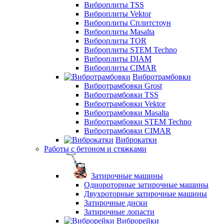
Виброплиты TSS
Виброплиты Vektor
Виброплиты Сплитстоун
Виброплиты Masalta
Виброплиты TOR
Виброплиты STEM Techno
Виброплиты DIAM
Виброплиты CIMAR
Вибротрамбовки
Вибротрамбовки Grost
Вибротрамбовки TSS
Вибротрамбовки Vektor
Вибротрамбовки Masalta
Вибротрамбовки STEM Techno
Вибротрамбовки CIMAR
Виброкатки
Работы с бетоном и стяжками
Затирочные машины
Однороторные затирочные машины
Двухроторные затирочные машины
Затирочные диски
Затирочные лопасти
Виброрейки