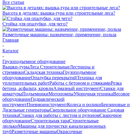
Все статьи
Высота в деталях: вышка-тура или строительные леса?
Стойка для опалубки, для чего?
Разметочные машины: назначение, применение, польза
Главная
-
Каталог
-
Грузоподъемное оборудование
Вышки-туры
Леса Строительные
Лестницы и
стремянки
Складская техника
Грузоподъемное
оборудование
Опалубка перекрытий
Техника для
уплотнительных работ
Работы с бетоном и стяжками
Резка
бетона, асфальта, кровли
Алмазный инструмент
Станки для
арматуры
Подъемники
Мотопомпы
Уборочная техника
Весовое
оборудование
Гидравлический
инструмент
Пневмоинструмент
Колеса и ролики
Бензиновые и
Дизельные генераторы
Сверлильное оборудование
Садовая
техника
Станки для работы с листом и рулоном
Сварочное
оборудование
Строительная тара
Строительные
люльки
Машины для прочистки канализационных
труб
Разметочные машины
Окрасочные