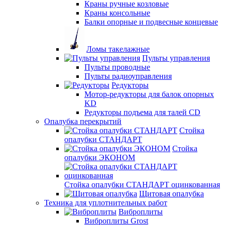
Краны ручные козловые
Краны консольные
Балки опорные и подвесные концевые
Ломы такелажные
Пульты управления
Пульты проводные
Пульты радиоуправления
Редукторы
Мотор-редукторы для балок опорных
KD
Редукторы подъема для талей CD
Опалубка перекрытий
Стойка
опалубки СТАНДАРТ
Стойка
опалубки ЭКОНОМ
Стойка опалубки СТАНДАРТ оцинкованная
Щитовая опалубка
Техника для уплотнительных работ
Виброплиты
Виброплиты Grost