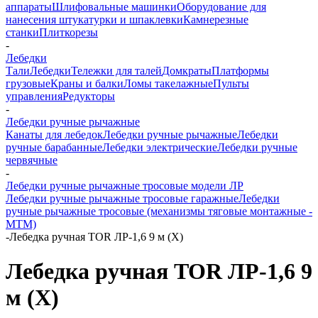
аппараты
Шлифовальные машинки
Оборудование для
нанесения штукатурки и шпаклевки
Камнерезные
станки
Плиткорезы
-
Лебедки
Тали
Лебедки
Тележки для талей
Домкраты
Платформы
грузовые
Краны и балки
Ломы такелажные
Пульты
управления
Редукторы
-
Лебедки ручные рычажные
Канаты для лебедок
Лебедки ручные рычажные
Лебедки
ручные барабанные
Лебедки электрические
Лебедки ручные
червячные
-
Лебедки ручные рычажные тросовые модели ЛР
Лебедки ручные рычажные тросовые гаражные
Лебедки
ручные рычажные тросовые (механизмы тяговые монтажные -
МТМ)
-
Лебедка ручная TOR ЛР-1,6 9 м (X)
Лебедка ручная TOR ЛР-1,6 9
м (X)