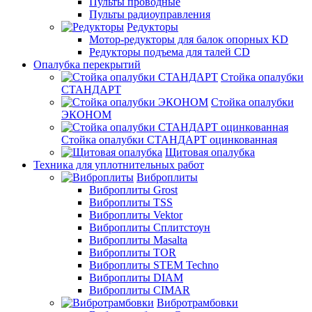
Пульты проводные
Пульты радиоуправления
Редукторы
Мотор-редукторы для балок опорных KD
Редукторы подъема для талей CD
Опалубка перекрытий
Стойка опалубки
СТАНДАРТ
Стойка опалубки
ЭКОНОМ
Стойка опалубки СТАНДАРТ оцинкованная
Щитовая опалубка
Техника для уплотнительных работ
Виброплиты
Виброплиты Grost
Виброплиты TSS
Виброплиты Vektor
Виброплиты Сплитстоун
Виброплиты Masalta
Виброплиты TOR
Виброплиты STEM Techno
Виброплиты DIAM
Виброплиты CIMAR
Вибротрамбовки