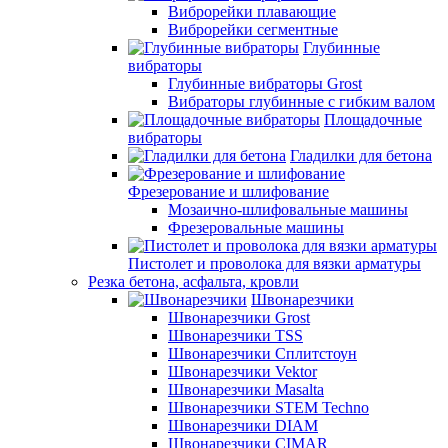
Виброрейки плавающие
Виброрейки сегментные
Глубинные
вибраторы
Глубинные вибраторы Grost
Вибраторы глубинные с гибким валом
Площадочные
вибраторы
Гладилки для бетона
Фрезерование и шлифование
Мозаично-шлифовальные машины
Фрезеровальные машины
Пистолет и проволока для вязки арматуры
Резка бетона, асфальта, кровли
Швонарезчики
Швонарезчики Grost
Швонарезчики TSS
Швонарезчики Сплитстоун
Швонарезчики Vektor
Швонарезчики Masalta
Швонарезчики STEM Techno
Швонарезчики DIAM
Швонарезчики CIMAR