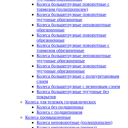
Колеса большегрузные поворотные с
тормозом (полипропилен)
Колеса большегрузные поворотные
чугунные обрезиненые
Колеса большегрузные неповоротные
обрезиненные
Колеса большегрузные поворотные
обрезиненные
Колеса большегрузные поворотные с
тормозом обрезиненные
Колеса большегрузные неповоротные
чугунные обрезиненные
Колеса большегрузные поворотные
чугунные обрезиненные
Колеса большегрузные с полиуретановым
слоем
Колеса большегрузные с резиновым слоем
Колеса большегрузные чугунные без
покрытия
Колеса для тележек гидравлических
Колеса без подшипника
Колеса с подшипником
Колеса промышленные
Колеса неповоротные (полипропилен)
Колеса неповоротные (резина)