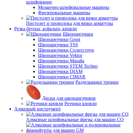
шлифование
Мозаично-шлифовальные машины
Фрезеровальные машины
Пистолет и проволока для вязки арматуры
Резка бетона, асфальта, кровли
Швонарезчики
Швонарезчики Grost
Швонарезчики TSS
Швонарезчики Сплитстоун
Швонарезчики Vektor
Швонарезчики Masalta
Швонарезчики STEM Techno
Швонарезчики DIAM
Швонарезчики CIMAR
Раздельщики трещин
Диски для швонарезчиков
Резчики кровли
Алмазный инструмент
Алмазные шлифовальные фрезы для машин СО