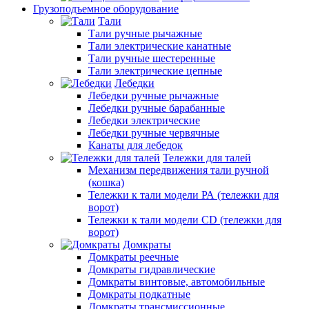
Грузоподъемное оборудование
Тали
Тали ручные рычажные
Тали электрические канатные
Тали ручные шестеренные
Тали электрические цепные
Лебедки
Лебедки ручные рычажные
Лебедки ручные барабанные
Лебедки электрические
Лебедки ручные червячные
Канаты для лебедок
Тележки для талей
Механизм передвижения тали ручной
(кошка)
Тележки к тали модели РА (тележки для
ворот)
Тележки к тали модели CD (тележки для
ворот)
Домкраты
Домкраты реечные
Домкраты гидравлические
Домкраты винтовые, автомобильные
Домкраты подкатные
Домкраты трансмиссионные