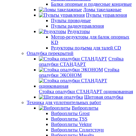
Балки опорные и подвесные концевые
Ломы такелажные
Пульты управления
Пульты проводные
Пульты радиоуправления
Редукторы
Мотор-редукторы для балок опорных
KD
Редукторы подъема для талей CD
Опалубка перекрытий
Стойка
опалубки СТАНДАРТ
Стойка
опалубки ЭКОНОМ
Стойка опалубки СТАНДАРТ оцинкованная
Щитовая опалубка
Техника для уплотнительных работ
Виброплиты
Виброплиты Grost
Виброплиты TSS
Виброплиты Vektor
Виброплиты Сплитстоун
Виброплиты Masalta