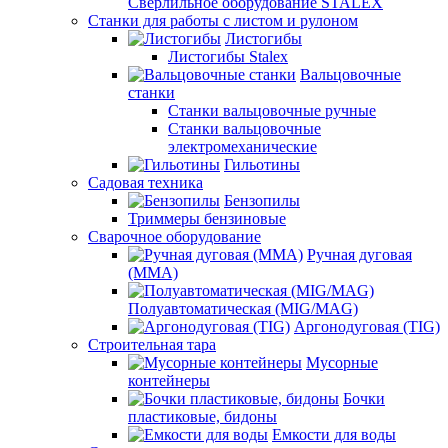
Сверлильное оборудование STALEX
Станки для работы с листом и рулоном
Листогибы
Листогибы Stalex
Вальцовочные
станки
Станки вальцовочные ручные
Станки вальцовочные
электромеханические
Гильотины
Садовая техника
Бензопилы
Триммеры бензиновые
Сварочное оборудование
Ручная дуговая
(MMA)
Полуавтоматическая (MIG/MAG)
Аргонодуговая (TIG)
Строительная тара
Мусорные
контейнеры
Бочки
пластиковые, бидоны
Емкости для воды