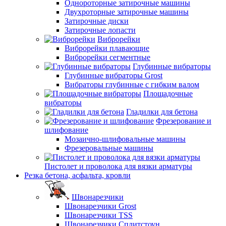
Однороторные затирочные машины
Двухроторные затирочные машины
Затирочные диски
Затирочные лопасти
Виброрейки
Виброрейки плавающие
Виброрейки сегментные
Глубинные вибраторы
Глубинные вибраторы Grost
Вибраторы глубинные с гибким валом
Площадочные
вибраторы
Гладилки для бетона
Фрезерование и
шлифование
Мозаично-шлифовальные машины
Фрезеровальные машины
Пистолет и проволока для вязки арматуры
Резка бетона, асфальта, кровли
Швонарезчики
Швонарезчики Grost
Швонарезчики TSS
Швонарезчики Сплитстоун