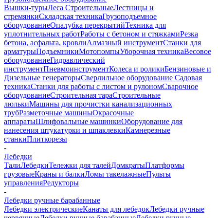
Вышки-туры
Леса Строительные
Лестницы и
стремянки
Складская техника
Грузоподъемное
оборудование
Опалубка перекрытий
Техника для
уплотнительных работ
Работы с бетоном и стяжками
Резка
бетона, асфальта, кровли
Алмазный инструмент
Станки для
арматуры
Подъемники
Мотопомпы
Уборочная техника
Весовое
оборудование
Гидравлический
инструмент
Пневмоинструмент
Колеса и ролики
Бензиновые и
Дизельные генераторы
Сверлильное оборудование
Садовая
техника
Станки для работы с листом и рулоном
Сварочное
оборудование
Строительная тара
Строительные
люльки
Машины для прочистки канализационных
труб
Разметочные машины
Окрасочные
аппараты
Шлифовальные машинки
Оборудование для
нанесения штукатурки и шпаклевки
Камнерезные
станки
Плиткорезы
-
Лебедки
Тали
Лебедки
Тележки для талей
Домкраты
Платформы
грузовые
Краны и балки
Ломы такелажные
Пульты
управления
Редукторы
-
Лебедки ручные барабанные
Лебедки электрические
Канаты для лебедок
Лебедки ручные
червячные
Лебедки ручные барабанные
Лебедки ручные