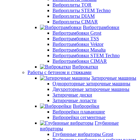
Виброплиты TOR
Виброплиты STEM Techno
Виброплиты DIAM
Виброплиты CIMAR
Вибротрамбовки
Вибротрамбовки Grost
Вибротрамбовки TSS
Вибротрамбовки Vektor
Вибротрамбовки Masalta
Вибротрамбовки STEM Techno
Вибротрамбовки CIMAR
Виброкатки
Работы с бетоном и стяжками
Затирочные машины
Однороторные затирочные машины
Двухроторные затирочные машины
Затирочные диски
Затирочные лопасти
Виброрейки
Виброрейки плавающие
Виброрейки сегментные
Глубинные
вибраторы
Глубинные вибраторы Grost
Вибраторы глубинные с гибким валом