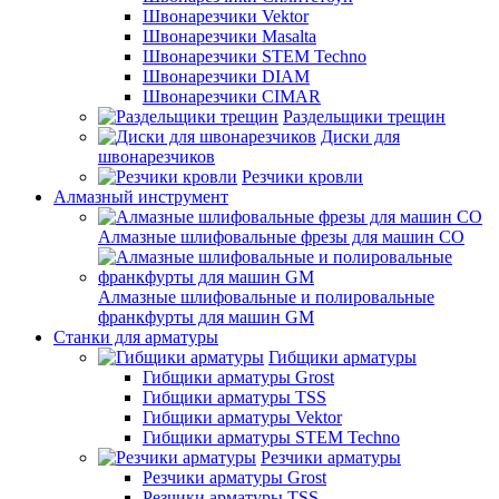
Швонарезчики Vektor
Швонарезчики Masalta
Швонарезчики STEM Techno
Швонарезчики DIAM
Швонарезчики CIMAR
Раздельщики трещин
Диски для
швонарезчиков
Резчики кровли
Алмазный инструмент
Алмазные шлифовальные фрезы для машин СО
Алмазные шлифовальные и полировальные
франкфурты для машин GM
Станки для арматуры
Гибщики арматуры
Гибщики арматуры Grost
Гибщики арматуры TSS
Гибщики арматуры Vektor
Гибщики арматуры STEM Techno
Резчики арматуры
Резчики арматуры Grost
Резчики арматуры TSS