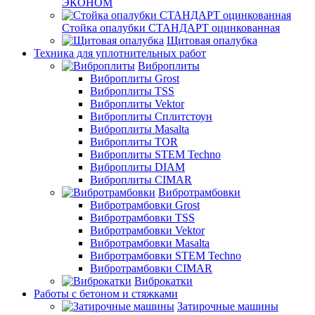
ЭКОНОМ
Стойка опалубки СТАНДАРТ оцинкованная
Щитовая опалубка
Техника для уплотнительных работ
Виброплиты
Виброплиты Grost
Виброплиты TSS
Виброплиты Vektor
Виброплиты Сплитстоун
Виброплиты Masalta
Виброплиты TOR
Виброплиты STEM Techno
Виброплиты DIAM
Виброплиты CIMAR
Вибротрамбовки
Вибротрамбовки Grost
Вибротрамбовки TSS
Вибротрамбовки Vektor
Вибротрамбовки Masalta
Вибротрамбовки STEM Techno
Вибротрамбовки CIMAR
Виброкатки
Работы с бетоном и стяжками
Затирочные машины