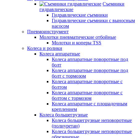
Съемники
гидравлические
Гидравлические съемники
Гидравлические cъемники с выносным
насосом
Пневмоинструмент
Молотки пневматические отбойные
Молотки и коперы TSS
Колеса и ролики
Колеса аппаратные
Колеса аппаратные поворотные под
болт
Колеса аппаратные поворотные под
болт с тормозом
Колеса аппаратные поворотные с
болтом
Колеса аппаратные поворотные с
болтом с тормозом
Колеса аппаратные с площадочным
креплением
Колеса большегрузные
Колеса большегрузные неповоротные
(полиуретан)
Колеса большегрузные неповоротные
обрезиненые