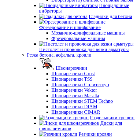
Площадочные
вибраторы
Гладилки для бетона
Фрезерование и шлифование
Мозаично-шлифовальные машины
Фрезеровальные машины
Пистолет и проволока для вязки арматуры
Резка бетона, асфальта, кровли
Швонарезчики
Швонарезчики Grost
Швонарезчики TSS
Швонарезчики Сплитстоун
Швонарезчики Vektor
Швонарезчики Masalta
Швонарезчики STEM Techno
Швонарезчики DIAM
Швонарезчики CIMAR
Раздельщики трещин
Диски для
швонарезчиков
Резчики кровли