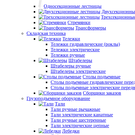
Односекционные лестницы
Двухсекционны
Трехсекционны
Стремянки
Трансформеры
Складская техника
Тележки
Тележки гидравлические (роклы)
Тележки электрические
Тележки ручные
Штабелеры
Штабелеры ручные
Штабелеры электрические
Столы подъемные
Столы подъемные гидравлические пер
Столы подъемные электрические перед
Сборщики заказов
Грузоподъемное оборудование
Тали
Тали ручные рычажные
Тали электрические канатные
Тали ручные шестеренные
Тали электрические цепные
Лебедки