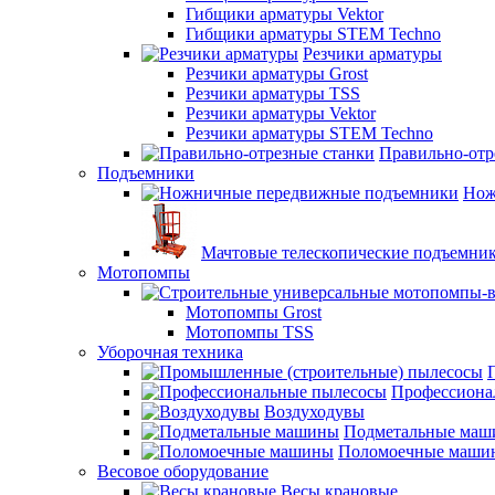
Гибщики арматуры Vektor
Гибщики арматуры STEM Techno
Резчики арматуры
Резчики арматуры Grost
Резчики арматуры TSS
Резчики арматуры Vektor
Резчики арматуры STEM Techno
Правильно-отр
Подъемники
Нож
Мачтовые телескопические подъемни
Мотопомпы
Мотопомпы Grost
Мотопомпы TSS
Уборочная техника
Профессиона
Воздуходувы
Подметальные ма
Поломоечные маши
Весовое оборудование
Весы крановые