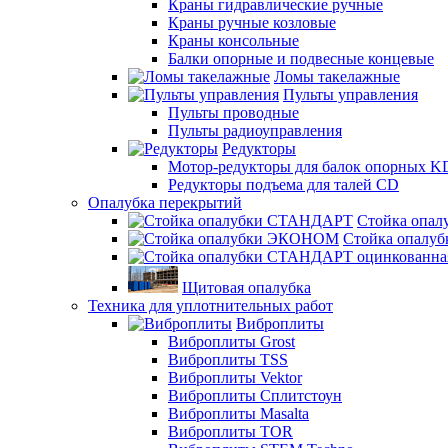
Краны гидравлические ручные
Краны ручные козловые
Краны консольные
Балки опорные и подвесные концевые
Ломы такелажные
Пульты управления
Пульты проводные
Пульты радиоуправления
Редукторы
Мотор-редукторы для балок опорных K
Редукторы подъема для талей CD
Опалубка перекрытий
Стойка опа
Стойка опал
Щитовая опалубка
Техника для уплотнительных работ
Виброплиты
Виброплиты Grost
Виброплиты TSS
Виброплиты Vektor
Виброплиты Сплитстоун
Виброплиты Masalta
Виброплиты TOR