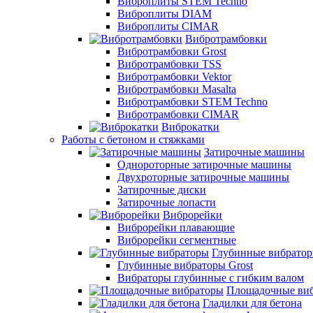
Виброплиты STEM Techno
Виброплиты DIAM
Виброплиты CIMAR
Вибротрамбовки
Вибротрамбовки Grost
Вибротрамбовки TSS
Вибротрамбовки Vektor
Вибротрамбовки Masalta
Вибротрамбовки STEM Techno
Вибротрамбовки CIMAR
Виброкатки
Работы с бетоном и стяжками
Затирочные машины
Однороторные затирочные машины
Двухроторные затирочные машины
Затирочные диски
Затирочные лопасти
Виброрейки
Виброрейки плавающие
Виброрейки сегментные
Глубинные вибрато
Глубинные вибраторы Grost
Вибраторы глубинные с гибким валом
Площадочные ви
Гладилки для бетона