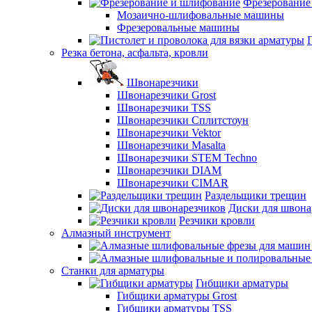
Фрезерование
Мозаично-шлифовальные машины
Фрезеровальные машины
Резка бетона, асфальта, кровли
Швонарезчики
Швонарезчики Grost
Швонарезчики TSS
Швонарезчики Сплитстоун
Швонарезчики Vektor
Швонарезчики Masalta
Швонарезчики STEM Techno
Швонарезчики DIAM
Швонарезчики CIMAR
Раздельщики трещин
Диски для швона
Резчики кровли
Алмазный инструмент
Станки для арматуры
Гибщики арматуры
Гибщики арматуры Grost
Гибщики арматуры TSS