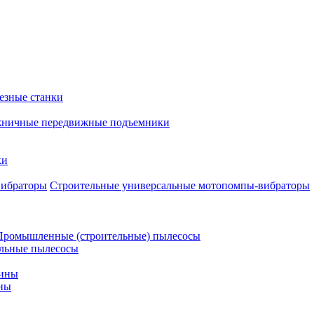
езные станки
ничные передвижные подъемники
ки
Строительные универсальные мотопомпы-вибраторы
Промышленные (строительные) пылесосы
льные пылесосы
шины
ны