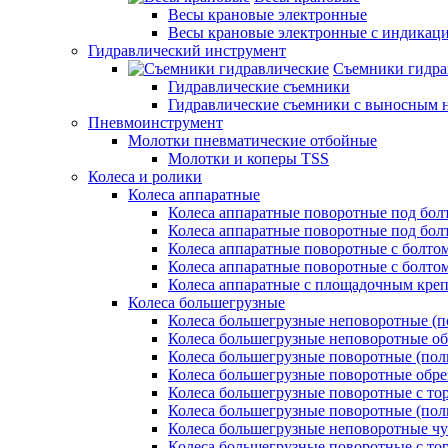
Весы крановые электронные
Весы крановые электронные с индикаци
Гидравлический инструмент
Съемники гидра
Гидравлические съемники
Гидравлические cъемники с выносным 
Пневмоинструмент
Молотки пневматические отбойные
Молотки и коперы TSS
Колеса и ролики
Колеса аппаратные
Колеса аппаратные поворотные под бол
Колеса аппаратные поворотные под болт
Колеса аппаратные поворотные с болто
Колеса аппаратные поворотные с болтом
Колеса аппаратные с площадочным кре
Колеса большегрузные
Колеса большегрузные неповоротные (п
Колеса большегрузные неповоротные о
Колеса большегрузные поворотные (пол
Колеса большегрузные поворотные обр
Колеса большегрузные поворотные с то
Колеса большегрузные поворотные (по
Колеса большегрузные неповоротные ч
Колеса большегрузные поворотные с то