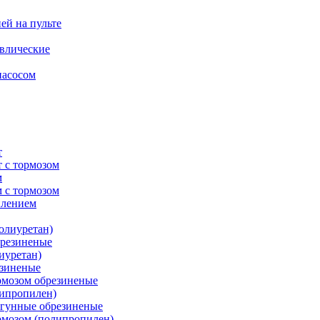
ей на пульте
влические
насосом
т
 с тормозом
м
 с тормозом
плением
олиуретан)
брезиненые
иуретан)
езиненые
рмозом обрезиненые
липропилен)
угунные обрезиненые
рмозом (полипропилен)