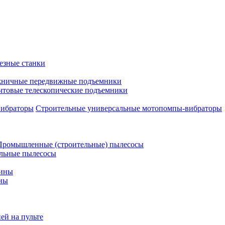
езные станки
ничные передвижные подъемники
чтовые телескопические подъемники
Строительные универсальные мотопомпы-вибраторы
Промышленные (строительные) пылесосы
льные пылесосы
шины
ны
ей на пульте