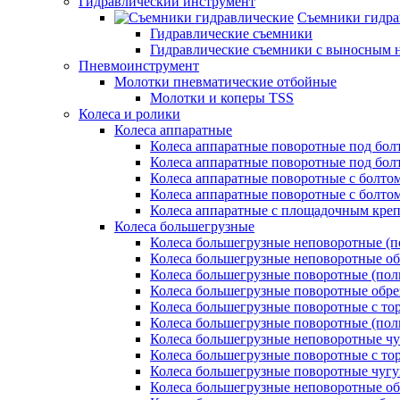
Гидравлический инструмент
Съемники гидра
Гидравлические съемники
Гидравлические cъемники с выносным 
Пневмоинструмент
Молотки пневматические отбойные
Молотки и коперы TSS
Колеса и ролики
Колеса аппаратные
Колеса аппаратные поворотные под бол
Колеса аппаратные поворотные под болт
Колеса аппаратные поворотные с болто
Колеса аппаратные поворотные с болтом
Колеса аппаратные с площадочным кре
Колеса большегрузные
Колеса большегрузные неповоротные (п
Колеса большегрузные неповоротные о
Колеса большегрузные поворотные (пол
Колеса большегрузные поворотные обр
Колеса большегрузные поворотные с то
Колеса большегрузные поворотные (по
Колеса большегрузные неповоротные ч
Колеса большегрузные поворотные с то
Колеса большегрузные поворотные чуг
Колеса большегрузные неповоротные о