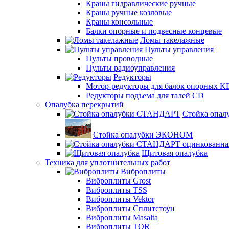
Краны гидравлические ручные
Краны ручные козловые
Краны консольные
Балки опорные и подвесные концевые
Ломы такелажные
Пульты управления
Пульты проводные
Пульты радиоуправления
Редукторы
Мотор-редукторы для балок опорных K
Редукторы подъема для талей CD
Опалубка перекрытий
Стойка опа
Стойка опалубки ЭКОНОМ
Щитовая опалубка
Техника для уплотнительных работ
Виброплиты
Виброплиты Grost
Виброплиты TSS
Виброплиты Vektor
Виброплиты Сплитстоун
Виброплиты Masalta
Виброплиты TOR