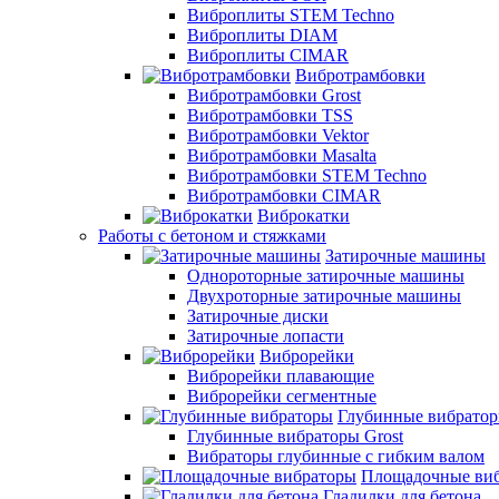
Виброплиты STEM Techno
Виброплиты DIAM
Виброплиты CIMAR
Вибротрамбовки
Вибротрамбовки Grost
Вибротрамбовки TSS
Вибротрамбовки Vektor
Вибротрамбовки Masalta
Вибротрамбовки STEM Techno
Вибротрамбовки CIMAR
Виброкатки
Работы с бетоном и стяжками
Затирочные машины
Однороторные затирочные машины
Двухроторные затирочные машины
Затирочные диски
Затирочные лопасти
Виброрейки
Виброрейки плавающие
Виброрейки сегментные
Глубинные вибрато
Глубинные вибраторы Grost
Вибраторы глубинные с гибким валом
Площадочные ви
Гладилки для бетона