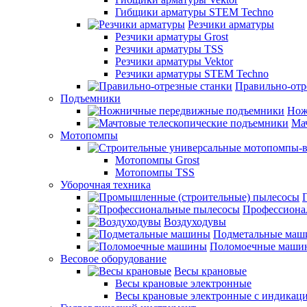
Гибщики арматуры STEM Techno
Резчики арматуры
Резчики арматуры Grost
Резчики арматуры TSS
Резчики арматуры Vektor
Резчики арматуры STEM Techno
Правильно-отр
Подъемники
Нож
Ма
Мотопомпы
Мотопомпы Grost
Мотопомпы TSS
Уборочная техника
Профессиона
Воздуходувы
Подметальные ма
Поломоечные маши
Весовое оборудование
Весы крановые
Весы крановые электронные
Весы крановые электронные с индикаци