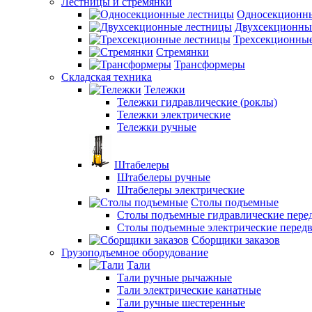
Лестницы и стремянки
Односекционн
Двухсекционны
Трехсекционны
Стремянки
Трансформеры
Складская техника
Тележки
Тележки гидравлические (роклы)
Тележки электрические
Тележки ручные
Штабелеры
Штабелеры ручные
Штабелеры электрические
Столы подъемные
Столы подъемные гидравлические пер
Столы подъемные электрические перед
Сборщики заказов
Грузоподъемное оборудование
Тали
Тали ручные рычажные
Тали электрические канатные
Тали ручные шестеренные