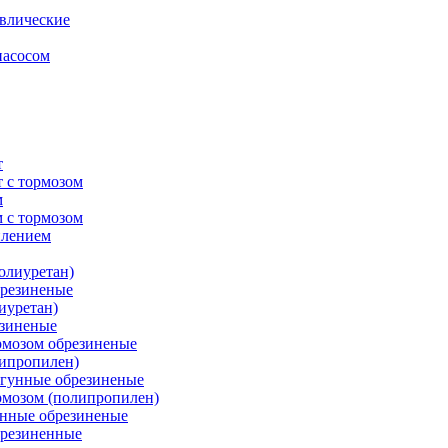
влические
насосом
т
 с тормозом
м
 с тормозом
плением
олиуретан)
брезиненые
иуретан)
езиненые
рмозом обрезиненые
липропилен)
угунные обрезиненые
рмозом (полипропилен)
унные обрезиненые
брезиненные