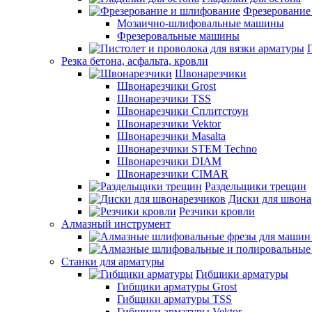
Фрезерование
Мозаично-шлифовальные машины
Фрезеровальные машины
Резка бетона, асфальта, кровли
Швонарезчики
Швонарезчики Grost
Швонарезчики TSS
Швонарезчики Сплитстоун
Швонарезчики Vektor
Швонарезчики Masalta
Швонарезчики STEM Techno
Швонарезчики DIAM
Швонарезчики CIMAR
Раздельщики трещин
Диски для швона
Резчики кровли
Алмазный инструмент
Станки для арматуры
Гибщики арматуры
Гибщики арматуры Grost
Гибщики арматуры TSS
Гибщики арматуры Vektor