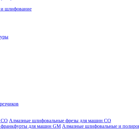
 и шлифование
туры
резчиков
Алмазные шлифовальные фрезы для машин СО
Алмазные шлифовальные и полиро