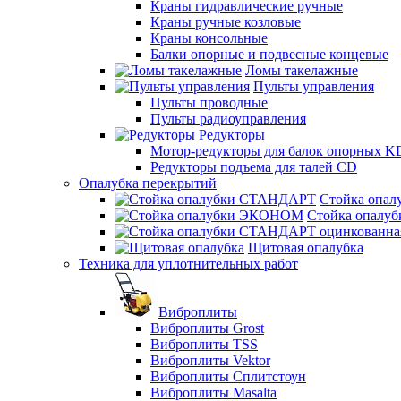
Краны гидравлические ручные
Краны ручные козловые
Краны консольные
Балки опорные и подвесные концевые
Ломы такелажные
Пульты управления
Пульты проводные
Пульты радиоуправления
Редукторы
Мотор-редукторы для балок опорных K
Редукторы подъема для талей CD
Опалубка перекрытий
Стойка опа
Стойка опал
Щитовая опалубка
Техника для уплотнительных работ
Виброплиты
Виброплиты Grost
Виброплиты TSS
Виброплиты Vektor
Виброплиты Сплитстоун
Виброплиты Masalta