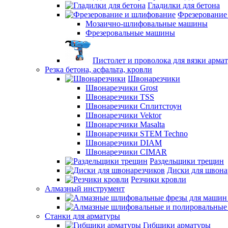
Гладилки для бетона
Фрезерование
Мозаично-шлифовальные машины
Фрезеровальные машины
Пистолет и проволока для вязки арма
Резка бетона, асфальта, кровли
Швонарезчики
Швонарезчики Grost
Швонарезчики TSS
Швонарезчики Сплитстоун
Швонарезчики Vektor
Швонарезчики Masalta
Швонарезчики STEM Techno
Швонарезчики DIAM
Швонарезчики CIMAR
Раздельщики трещин
Диски для швона
Резчики кровли
Алмазный инструмент
Станки для арматуры
Гибщики арматуры