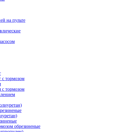
ей на пульте
влические
насосом
т
 с тормозом
м
 с тормозом
плением
олиуретан)
брезиненые
иуретан)
езиненые
рмозом обрезиненые
липропилен)