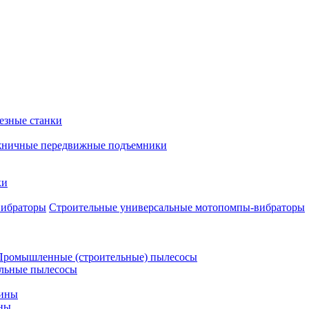
езные станки
ничные передвижные подъемники
ки
Строительные универсальные мотопомпы-вибраторы
Промышленные (строительные) пылесосы
льные пылесосы
шины
ны