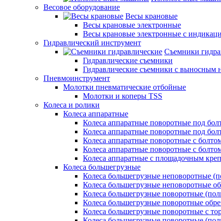
Весовое оборудование
Весы крановые
Весы крановые электронные
Весы крановые электронные с индикаци
Гидравлический инструмент
Съемники гидра
Гидравлические съемники
Гидравлические cъемники с выносным 
Пневмоинструмент
Молотки пневматические отбойные
Молотки и коперы TSS
Колеса и ролики
Колеса аппаратные
Колеса аппаратные поворотные под бол
Колеса аппаратные поворотные под болт
Колеса аппаратные поворотные с болто
Колеса аппаратные поворотные с болтом
Колеса аппаратные с площадочным кре
Колеса большегрузные
Колеса большегрузные неповоротные (п
Колеса большегрузные неповоротные о
Колеса большегрузные поворотные (пол
Колеса большегрузные поворотные обр
Колеса большегрузные поворотные с то
Колеса большегрузные поворотные (по