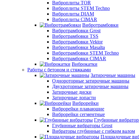
Виброплиты TOR
Виброплиты STEM Techno
Виброплиты DIAM
Виброплиты CIMAR
Вибротрамбовки
Вибротрамбовки Grost
Вибротрамбовки TSS
Вибротрамбовки Vektor
Вибротрамбовки Masalta
Вибротрамбовки STEM Techno
Вибротрамбовки CIMAR
Виброкатки
Работы с бетоном и стяжками
Затирочные машины
Однороторные затирочные машины
Двухроторные затирочные машины
Затирочные диски
Затирочные лопасти
Виброрейки
Виброрейки плавающие
Виброрейки сегментные
Глубинные вибрато
Глубинные вибраторы Grost
Вибраторы глубинные с гибким валом
Площадочные ви