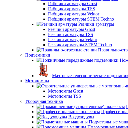
Гибщики арматуры Grost
Гибщики арматуры TSS
Гибщики арматуры Vektor
Гибщики арматуры STEM Techno
Резчики арматуры
Резчики арматуры Grost
Резчики арматуры TSS
Резчики арматуры Vektor
Резчики арматуры STEM Techno
Правильно-отр
Подъемники
Нож
Мачтовые телескопические подъемни
Мотопомпы
Мотопомпы Grost
Мотопомпы TSS
Уборочная техника
Профессиона
Воздуходувы
Подметальные ма
Поломоечные маши